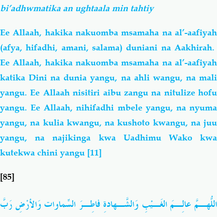
bi’adhwmatika an ughtaala min tahtiy
Ee Allaah, hakika nakuomba msamaha na al’-aafiyah
(afya, hifadhi, amani, salama) duniani na Aakhirah.
Ee Allaah, hakika nakuomba msamaha na al’-aafiyah
katika Dini na dunia yangu, na ahli wangu, na mali
yangu. Ee Allaah nisitiri aibu zangu na nitulize hofu
yangu. Ee Allaah, nihifadhi mbele yangu, na nyuma
yangu, na kulia kwangu, na kushoto kwangu, na juu
yangu, na najikinga kwa Uadhimu Wako kwa
kutekwa chini yangu
[11]
[85]
اللّهُـمَّ عالِـمَ الغَـيْبِ وَالشّـهادَةِ فاطِـرَ السّماواتِ وَالأرْضِ رَبَّ