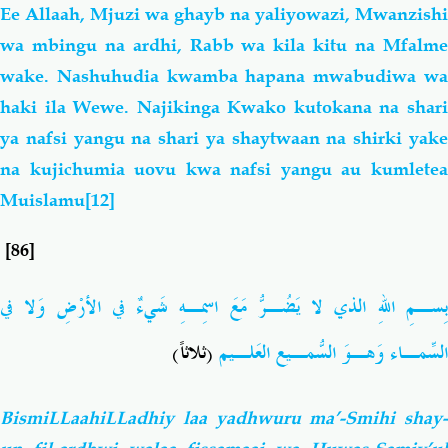
Ee Allaah, Mjuzi wa ghayb na yaliyowazi, Mwanzishi
wa mbingu na ardhi, Rabb wa kila kitu na Mfalme
wake. N
ashuhudia
kwamba
hapana mwabudiwa
w
haki ila Wewe. Najikinga Kwako kutokana na shari
ya nafsi yangu na shari ya
shaytwaan
na shirki yak
na kujichumia uovu kwa nafsi yangu au kumletea
Muislamu
[12]
[86]
بِسـمِ اللهِ الذي لا يَضُـرُّ مَعَ اسمِـهِ شَيءٌ في الأرْضِ وَلا في
السّمـاءِ وَهـوَ السّمـيعُ العَلـيم
(ثلاثاً)
BismiLLaahiLLadhiy laa yadhwuru ma’-Smihi shay-