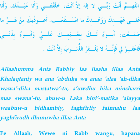
اللّهـمَّ أَنْتَ رَبِّـي لا إلهَ إلاّ أَنْتَ، خَلَقْتَنـي وَأَنا عَبْـدُك، وَأَنا
عَلـى عَهْـدِكَ وَوَعْـدِكَ ما اسْتَـطَعْـت، أَعـوذُبِكَ مِنْ شَـرِّ ما
صَنَـعْت، أَبـوءُ لَـكَ بِنِعْـمَتِـكَ عَلَـيَّ وَأَبـوءُ بِذَنْـبي
فَاغْفـِرْ لي فَإِنَّـهُ لا يَغْـفِرُ الذُّنـوبَ إِلاّ أَنْتَ .
Allaahumma Anta Rabbiy laa ilaaha illaa Anta
Khalaqtaniy wa ana ‘abduka wa anaa ‘alaa ‘ah-dika
wawa’-dika mastatwa’-tu, a’uwdhu bika minsharri
maa swana’-tu, abuw-u Laka bini’-matika ‘alayya
waabuw-u bidhambiy, faghfirliy fainnahu laa
yaghfirudh dhunuwba illaa Anta
Ee Allaah, Wewe ni Rabb wangu, hapana