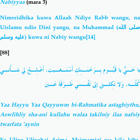
Nabiyyaa
(mara 3)
Nimeridhika kuwa Allaah Ndiye Rabb wangu, na
Uislamu ndio Dini yangu, na Muhammad
(صلى الله
عليه وسلم)
kuwa ni Nabiy wangu
[14]
[88]
يا حَـيُّ يا قَيّـومُ بِـرَحْمَـتِكِ أَسْتَـغـيث، أَصْلِـحْ لي شَـأْنـي
كُلَّـه، وَلا تَكِلـني إِلى نَفْـسي طَـرْفَةَ عَـين
Yaa Hayyu Yaa Qayyuwm bi-Rahmatika astaghiythu,
Aswlihliy sha-ani kullahu walaa takilniy ilaa nafsiy
twarfata ‘aynin
Ee Uliye Uliyehai daima, Msimamizi wa kila kitu,