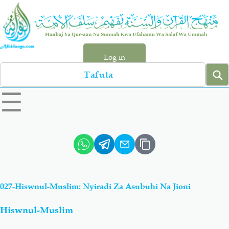
Skip
to
main
content
Log in
Search
left
☰
sidebar
menu
Qur-aan
Hadiyth
Sunnah
Tawhiyd
027-Hiswnul-Muslim: Nyiradi Za Asubuhi Na Jioni
Aqiydah
Manhaj
Hiswnul-Muslim
Shirki & Kufru
Bid-'ah (Uzushi)