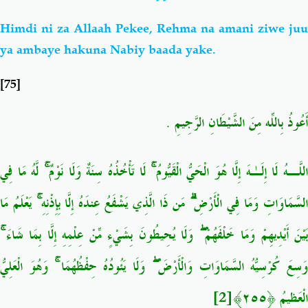
Himdi ni za Allaah Pekee, Rehma na amani ziwe juu
ya ambaye hakuna Nabiy baada yake.
[75]
أَعُوذُ بِاللّهِ مِنَ الشَّيْطَانِ الرَّجِيمِ .
اللَّـهُ
لَا
إِلَـٰهَ
إِلَّا
هُوَ
الْحَيُّ
الْقَيُّومُ
لَا
تَأْخُذُهُ
سِنَةٌ
وَلَا
نَوْمٌ
لَّهُ
مَا
فِي
لسَّمَاوَاتِ
وَمَا
فِي
الْأَرْضِ
مَن
ذَا
الَّذِي
يَشْفَعُ
عِندَهُ
إِلَّا
بِإِذْنِهِ
يَعْلَمُ
مَا
َيْنَ
أَيْدِيهِمْ
وَمَا
خَلْفَهُمْ
وَلَا
يُحِيطُونَ
بِشَيْءٍ
مِّنْ
عِلْمِهِ
إِلَّا
بِمَا
شَاءَ
َسِعَ
كُرْسِيُّهُ
السَّمَاوَاتِ
وَالْأَرْضَ
وَلَا
يَئُودُهُ
حِفْظُهُمَا
وَهُوَ
الْعَلِيُّ
[2]
﴾
٢٥٥
﴿
الْعَظِيمُ