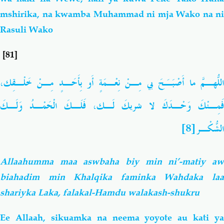
mshirika, na kwamba Muhammad ni mja Wako na ni
Rasuli Wako
[81]
اللّهُـمَّ ما أَصْبَـَحَ بي مِـنْ نِعْـمَةٍ أَو بِأَحَـدٍ مِـنْ خَلْـقِك،
فَمِـنْكَ وَحْـدَكَ لا شريكَ لَـك، فَلَـكَ الْحَمْـدُ وَلَـكَ
[8]
الشُّكْـر
Allaahumma maa aswbaha biy min ni’-matiy aw
biahadim min Khalqika faminka Wahdaka laa
shariyka Laka, falakal-Hamdu walakash-shukru
Ee Allaah, sikuamka na neema yoyote au kati ya