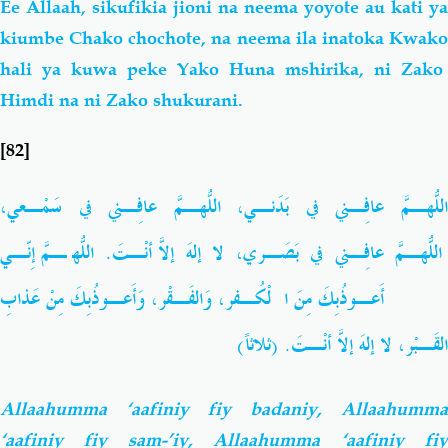
Ee Allaah, sikufikia jioni
na neema yoyote au kati ya
kiumbe Chako chochote, na neema ila inatoka Kwako
hali ya kuwa peke Yako Huna mshirika, ni Zako
Himdi
na ni Zako shukurani.
[82]
اللّهُـمَّ عافِـني في بَدَنـي، اللّهُـمَّ عافِـني في سَمْـعي،
اللّهُـمَّ عافِـني في بَصَـري، لا إلهَ إلاّ أَنْـتَ.
اللّهُـمَّ إِنّـي
أَعـوذُبِكَ مِنَ الْكُـفر، وَالفَـقْر، وَأَعـوذُبِكَ مِنْ عَذابِ
القَـبْر، لا إلهَ إلاّ أَنْـتَ. (ثلاثاً)
Allaahumma ‘aafiniy fiy badaniy, Allaahumma
‘aafiniy fiy sam-’iy, Allaahumma ‘aafiniy fiy