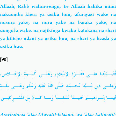
Allaah, Rabb walimwengu, Ee Allaah hakika mimi
nakuomba kheri ya usiku huu, ufunguzi wake na
nusura yake, na nuru yake na baraka yake, na
uongofu wake, na najikinga kwako kutokana na shari
ya kilicho ndani ya usiku huu, na shari ya baada ya
usiku huu.
[90]
أَصْـبَحْنا علـى فِطْـرَةِ الإسْلام، وَعَلـى كَلِـمَةِ الإخْـلاص،
وَعلـى دينِ نَبِـيِّنا مُحَـمَّدٍ صَلَّى اللَّهُ عَلَيْهِ وَسَلَّم وَعَاـى مِلَّـةِ
أبينـا إِبْـراهيـمَ حَنيـفاً مُسْلِـماً وَمـا كـانَ مِنَ المُشـرِكيـن
Aswbahnaa ‘alaa fitwratil-Islaami, wa
‘alaa kalimatil-