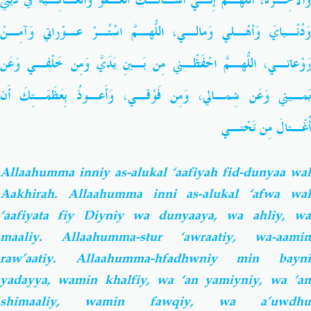
وَالآخِـرَة، اللّهُـمَّ إِنِّـي أسْـأَلُـكَ العَـفْوَ وَالعـافِـيةَ في ديني
وَدُنْـيايَ وَأهْـلي وَمالـي، اللّهُـمَّ اسْتُـرْ عـوْراتي وَآمِـنْ
رَوْعاتـي، اللّهُـمَّ احْفَظْـني مِن بَـينِ يَدَيَّ وَمِن خَلْفـي وَعَن
يَمـيني وَعَن شِمـالي، وَمِن فَوْقـي، وَأَعـوذُ بِعَظَمَـتِكَ أَن
أُغْـتالَ مِن تَحْتـي
Allaahumma inniy as-alukal ‘aafiyah fid-dunyaa wal
Aakhirah. Allaahumma inni as-alukal ‘afwa wal
‘aafiyata fiy Diyniy wa dunyaaya, wa ahliy, wa
maaliy. Allaahumma-stur ‘awraatiy, wa-aamin
raw’aatiy. Allaahumma-hfadhwniy min bayni
yadayya, wamin khalfiy, wa ‘an yamiyniy, wa ‘an
shimaaliy, wamin fawqiy, wa a’uwdhu