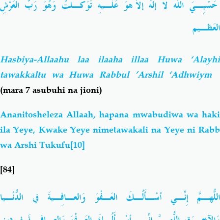
حَسْبِـيَ اللّهُ لا إلهَ إلاّ هُوَ عَلَـيهِ تَوَكَّـلتُ وَهُوَ رَبُّ العَرْشِ
العَظـيم
Hasbiya-Allaahu laa ilaaha illaa Huwa ‘Alayhi
tawakkaltu wa Huwa Rabbul ’Arshil ‘Adhwiym
(mara 7 asubuhi na jioni)
Ananitosheleza Allaah, hapana mwabudiwa wa haki
ila Yeye, Kwake Yeye nimetawakali na Yeye ni Rabb
wa Arshi Tukufu
[10]
[84]
اللّهُـمَّ إِنِّـي أسْـأَلُـكَ العَـفْوَ وَالعـافِـيةَ في الدُّنْـيا