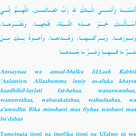
أَمْسَيْـنا وَأَمْسـى المُـلكُ للهِ رَبِّ العـالَمـين، اللّهُـمَّ إِنِّـي
أسْـأَلُـكَ خَـيْرَ هـذهِ اللَّـيْلَة، فَتْحَهـا، وَنَصْـرَهـا،
وَنـورَهـا، وَبَـرَكَتَـهـا، وَهُـداهـا، وَأَعـوذُ بِـكَ مِـنْ
شَـرِّ ما فـيهـاِ وَشَـرِّ ما بَعْـدَهـا
Amsaynaa wa amsal-Mulku liLLaah Rabbil
‘Aalamiyn. Allaahumma inniy as-aluka khayra
haadhihil-laylati fat-hahaa, wanaswarahaa,
wanuwrahaa, wabarakatahaa, wahudaahaa, wa
a’uwudhu Bika minsharri maa fiyhaa washarri maa
ba’dahaa
Tumeingia jioni na imefika jioni na Ufalme ni wa