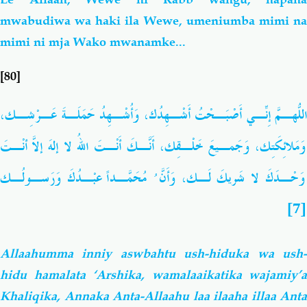
mwabudiwa wa haki
ila Wewe, umeniumba mimi n
mimi ni mja Wako mwanamke...
[80]
اللّهُـمَّ إِنِّـي أَصْبَـحْتُ أَشْـهِدُك، وَأُشْـهِدُ حَمَلَـةَ عَـرْشِـك،
وَمَلائِكَتِك، وَجَمـيعَ خَلْـقِك، أَنَّـكَ أَنْـتَ اللهُ لا إلهَ إلاّ أَنْـتَ
وَحْـدَكَ لا شَريكَ لَـك، وَأَنَّ ُ مُحَمّـداً عَبْـدُكَ وَرَسـولُـك
[7]
Allaahumma inniy aswbahtu ush-hiduka wa ush-
hidu hamalata ‘Arshika, wamalaaikatika wajamiy’a
Khaliqika, Annaka Anta-Allaahu laa ilaaha illaa Anta