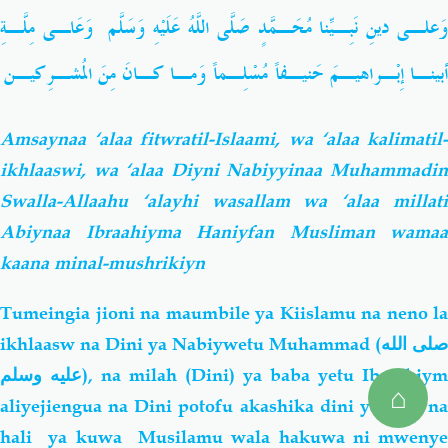
وَعلـى دينِ نَبِـيِّنا مُحَـمَّدٍ صَلَّى اللَّهُ عَلَيْهِ وَسَلَّم وَعَاـى مِلَّـةِ
أبينـا إِبْـراهيـمَ حَنيـفاً مُسْلِـماً وَمـا كـانَ مِنَ المُشـرِكيـن
Amsaynaa ‘alaa fitwratil-Islaami, wa ‘alaa kalimatil-
ikhlaaswi, wa ‘alaa Diyni Nabiyyinaa Muhammadin
Swalla-Allaahu ‘alayhi wasallam wa ‘alaa millati
Abiynaa Ibraahiyma Haniyfan Musliman wamaa
kaana minal-mushrikiyn
Tumeingia jioni na maumbile ya Kiislamu na neno la
ikhlaasw na Dini ya Nabiywetu Muhammad
(صلى الله
عليه وسلم)
, na milah (Dini) ya baba yetu Ibraahiym
⌂
aliyejiengua na Dini potofu akashika dini ya haki na
hali ya
kuwa Musilamu wala hakuwa ni mweny