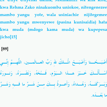
kwa Rehma Zako ninakuomba uniokoe, nitengenezee
mambo yangu yote, wala usiniachie nijitegemee
mambo yangu mwenyewe (pasina kunisaidia) hata
kwa muda (mdogo kama muda) wa kupepesa
jicho
[15]
[89]
أَصْبَـحْـنا وَأَصْبَـحْ المُـلكُ للهِ رَبِّ العـالَمـين، اللّهُـمَّ إِنِّـي
أسْـأَلُـكَ خَـيْرَ هـذا الـيَوْم، فَـتْحَهُ، وَنَصْـرَهُ، وَنـورَهُ
وَبَـرَكَتَـهُ، وَهُـداهُ، وَأَعـوذُ بِـكَ مِـنْ شَـرِّ ما فـيهِ وَشَـرِّ
ما بَعْـدَه.