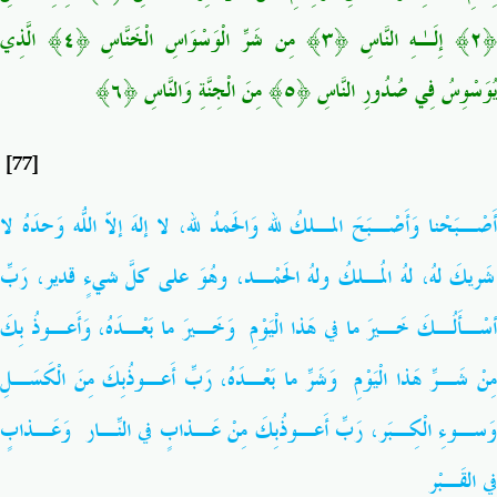
﴿٢﴾ إِلَـٰهِ النَّاسِ ﴿٣﴾ مِن شَرِّ الْوَسْوَاسِ الْخَنَّاسِ ﴿٤
الَّذِي
يُوَسْوِسُ فِي صُدُورِ النَّاسِ ﴿٥﴾
مِنَ الْجِنَّةِ وَالنَّاسِ ﴿٦﴾
[77]
أَصْـبَحْنا وَأَصْـبَحَ المـلكُ لله وَالحَمدُ لله، لا إلهَ إلاّ اللّهُ وَحدَهُ لا
شَريكَ لهُ، لهُ المُـلكُ ولهُ الحَمْـد، وهُوَ على كلّ شَيءٍ قدير، رَبِّ
سْـأَلُـكَ خَـيرَ ما في هَذا الْيَوْمِ
وَخَـيرَ ما بَعْـدَهُ، وَأَعـوذُ بِكَ
مِنْ شَـرِّ هَذا الْيَوْمِ وَشَرِّ ما بَعْـدَهُ، رَبِّ أَعـوذُبِكَ مِنَ الْكَسَـلِ
وَسـوءِ الْكِـبَر، رَبِّ أَعـوذُبِكَ مِنْ عَـذابٍ في النّـارِ وَعَـذابٍ
في القَـبْر