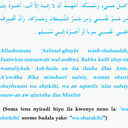
كـلِّ شَـيءٍ وَمَليـكَه، أَشْهَـدُ أَنْ لا إِلـهَ إِلاّ أَنْت، أَعـوذُ بِكَ
مِن شَـرِّ نَفْسـي وَمِن شَـرِّ الشَّيْـطانِ وَشِـرْكِه، وَأَنْ أَقْتَـرِفَ
عَلـى نَفْسـي سوءاً أَوْ أَجُـرَّهُ إِلـى مُسْـلِم .
Allaahumma ‘Aalimal-ghaybi wash-shahaadah,
Faatwiras-samaawati wal-ardhwi, Rabba kulli shay-in
wamaliykah. Ash-hadu an laa ilaaha illaa Anta.
A’uwdhu Bika minsharri nafsiy, wamin sharri
shaytwaani wa shirkihi, wa an aqtarifa ‘alaa nafsiy
suuw-an aw ajurrahu ilaa Muslim
(Soma tena nyiradi hiyo ila kwenye neno la:
‘w
shirkihi’
useme badala yake: “
wa-sharakihi
”)