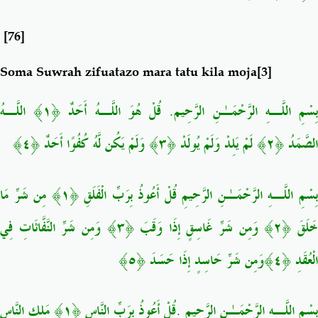
[76]
Soma Suwrah zifuatazo mara tatu kila moja
[3]
بِسْمِ اللَّـهِ الرَّحْمَـٰنِ الرَّحِيم. قُلْ هُوَ اللَّـهُ أَحَدٌ ﴿١
اللَّـهُ
الصَّمَدُ ﴿٢﴾ لَمْ يَلِدْ وَلَمْ يُولَدْ ﴿٣﴾ وَلَمْ يَكُن لَّهُ كُفُوًا أَحَدٌ ﴿٤﴾
ِسْمِ اللَّـهِ الرَّحْمَـٰنِ الرَّحِيمِ
قُلْ أَعُوذُ بِرَبِّ الْفَلَقِ ﴿١﴾ مِن شَرِّ مَا
خَلَقَ ﴿٢
وَمِن شَرِّ غَاسِقٍ إِذَا وَقَبَ ﴿٣﴾ وَمِن شَرِّ النَّفَّاثَاتِ فِي
الْعُقَدِ ﴿٤﴾وَمِن شَرِّ حَاسِدٍ إِذَا حَسَدَ ﴿٥﴾
مَلِكِ النَّاسِ
قُلْ أَعُوذُ بِرَبِّ النَّاسِ ﴿١﴾
.
بِسْمِ اللَّـهِ الرَّحْمَـٰنِ الرَّحِيمِ