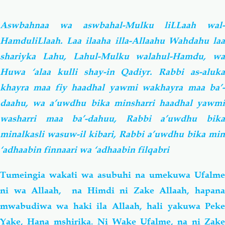
Aswbahnaa wa aswbahal-Mulku liLLaah wal-
HamduliLlaah. Laa ilaaha illa-Allaahu Wahdahu laa
shariyka Lahu, Lahul-Mulku walahul-Hamdu, wa
Huwa ‘alaa kulli shay-in Qadiyr. Rabbi as-aluka
khayra maa fiy haadhal yawmi wakhayra maa ba’-
daahu, wa a’uwdhu bika minsharri haadhal yawmi
washarri maa ba’-dahuu, Rabbi a’uwdhu bika
minalkasli wasuw-il kibari, Rabbi a’uwdhu bika min
‘adhaabin finnaari wa ‘adhaabin filqabri
Tumeingia wakati wa asubuhi na umekuwa Ufalme
ni wa Allaah, na
Himdi
ni Zake Allaah, hapan
mwabudiwa wa haki
ila Allaah, hali yakuwa Pek
Yake, Hana mshirika. Ni Wake Ufalme, na ni Zake