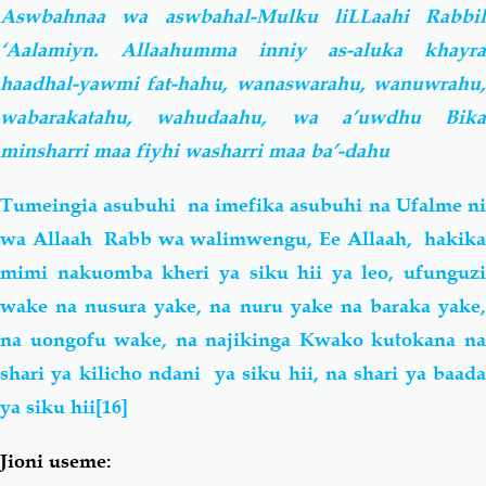
Aswbahnaa wa aswbahal-Mulku liLLaahi Rabbil
‘Aalamiyn. Allaahumma inniy as-aluka khayra
haadhal-yawmi fat-hahu, wanaswarahu, wanuwrahu,
wabarakatahu, wahudaahu, wa a’uwdhu Bika
minsharri maa fiyhi washarri maa ba’-dahu
Tumeingia asubuhi na imefika asubuhi na Ufalme ni
wa Allaah Rabb wa walimwengu, Ee Allaah, hakika
mimi nakuomba kheri ya siku hii ya leo, ufunguzi
wake na nusura yake, na nuru yake na baraka yake,
na uongofu wake, na najikinga Kwako kutokana na
shari ya kilicho ndani ya siku hii, na shari ya baada
ya siku hii
[16]
Jioni useme: