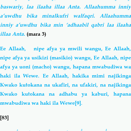
baswariy, laa ilaaha illaa Anta. Allaahumma inniy
a’uwdhu bika minalkufri walfaqri. Allaahumma
inniy a’uwdhu bika min ‘adhaabil qabri laa ilaaha
illaa Anta.
(mara 3)
Ee Allaah, nipe afya ya mwili wangu, Ee Allaah,
nipe afya ya usikizi (masikio) wangu, Ee Allaah, nipe
afya ya uoni (macho) wangu,
hapana mwabudiwa
wa
haki
ila Wewe. Ee Allaah, hakika mimi najiking
Kwako kutokana na ukafiri, na ufakiri, na najikinga
Kwako kutokana na adhabu ya kaburi,
hapana
mwabudiwa
wa haki
ila Wewe
[9]
.
[83]