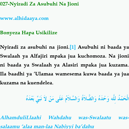
027-Nyiradi Za Asubuhi Na Jioni
Salaf Wa Ummah
Firaq-Makundi
www.alhidaaya.com
Fiqh-Ibaadah
Duaa-Adhkaar
Bonyeza Hapa Usikilize
Nyiradi za asubuhi na jioni.
[1]
Asubuhi ni baada ya
Fataawa Za Ulamaa
Kauli Za Salaf
Swalaah ya Alfajiri mpaka jua kuchomoza. Na jioni
ni baada ya Swalaah ya Alasiri mpaka jua kuzama.
Akhlaaq-Aadaab
Raqaaiq
Ila baadhi ya ‘Ulamaa wamesema kuwa baada ya jua
kuzama na kuendelea.
Familia-Jamii
Maswali-Majibu
الْحَمْدُ لِلَّه وَحْدَهُ وَالصًّلاَةُ وَالسَّلاَمُ عَلَى مَنْ لاَ نَبَيِّ بَعْدَهُ
Chemsha Bongo
Vitabu
AlhamduliLlaahi Wahdahu was-Swalaatu was-
Mapishi
salaamu ‘alaa man-laa Nabiyyi ba’dahu