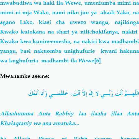
mwabudiwa wa haki
ila Wewe, umeniumba mimi n
mimi ni mja Wako
, nami niko juu ya ahadi Yako, n
agano Lako, kiasi cha uwezo wangu, najikinga
Kwako kutokana na shari ya nilichokifanya, nakiri
Kwako kwa kunineemesha, na nakiri kwa madhambi
yangu, basi nakuomba unighufurie kwani hakuna
wa kughufuria madhambi ila Wewe
[6]
Mwanamke aseme:
اللّهـمَّ أَنْتَ رَبِّـي لا إلهَ إلاّ أَنْتَ، خَلَقْتَنـي وَأَنا أَمَتُكَ
Allaahumma Anta Rabbiy laa ilaaha illaa Anta
Khalaqtaniy wa ana amatuka...
Ee Allaah, Wewe ni Rabb wangu, hapana