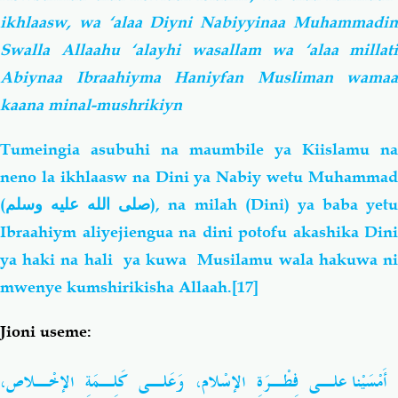
ikhlaasw, wa ‘alaa Diyni Nabiyyinaa Muhammadin
Swalla Allaahu ‘alayhi wasallam wa ‘alaa millati
Abiynaa Ibraahiyma Haniyfan Musliman wamaa
kaana minal-mushrikiyn
Tumeingia asubuhi na maumbile ya Kiislamu na
neno la ikhlaasw na Dini ya Nabiy wetu Muhammad
(صلى الله عليه وسلم)
, na milah (Dini) ya baba yet
Ibraahiym
aliyejiengua na dini potofu akashika Dini
ya haki na hali ya
kuwa Musilamu wala hakuwa n
mwenye kumshirikisha Allaah.
[17]
Jioni useme:
أَمْسَيْنا علـى فِطْـرَةِ الإسْلام، وَعَلـى كَلِـمَةِ الإخْـلاص،