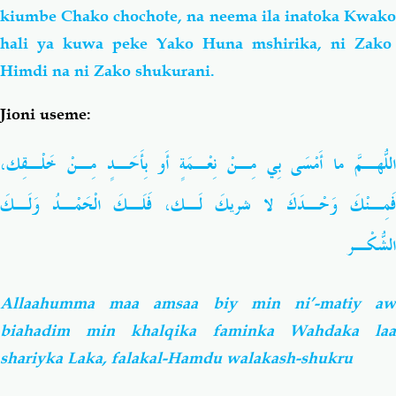
kiumbe Chako chochote, na neema ila inatoka Kwako
hali ya kuwa peke Yako Huna mshirika, ni Zako
Himdi
na ni Zako shukurani.
Jioni useme:
للّهُـمَّ ما أَمْسَى بِي
مِـنْ نِعْـمَةٍ
أَو بِأَحَـدٍ مِـنْ خَلْـقِك،
فَمِـنْكَ وَحْـدَكَ لا شريكَ لَـك، فَلَـكَ الْحَمْـدُ وَلَـكَ
الشُّكْـر
Allaahumma maa amsaa biy min ni’-matiy aw
biahadim min khalqika faminka Wahdaka laa
shariyka Laka, falakal-Hamdu walakash-shukru