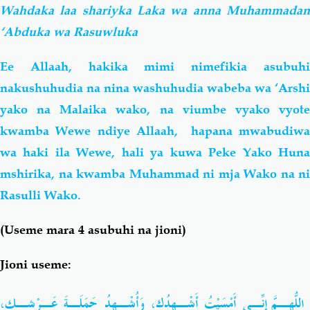
Wahdaka laa shariyka Laka wa anna Muhammadan
‘Abduka wa Rasuwluka
Ee Allaah, hakika mimi nimefikia asubuhi
nakushuhudia na nina washuhudia wabeba wa ‘Arshi
yako na Malaika wako, na viumbe vyako vyote
kwamba Wewe ndiye Allaah, hapana mwabudiwa
wa haki
ila Wewe, hali ya kuwa Peke Yako Hun
mshirika, na kwamba Muhammad ni mja Wako na ni
Rasulli Wako
.
(Useme mara 4 asubuhi na jioni)
Jioni useme:
اللّهُـمَّ إِنِّـي أَمْسَيْتُ أَشْـهِدُك، وَأُشْـهِدُ حَمَلَـةَ عَـرْشِـك،