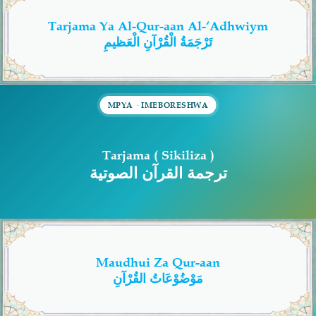
Tarjama Ya Al-Qur-aan Al-‘Adhwiym
Salaf Wa Ummah
Firaq-Makundi
تَرْجَمَةُ الْقُرْآنِ الْعَظيمِ
Fiqh-Ibaadah
Duaa-Adhkaar
Fataawa Za Ulamaa
Kauli Za Salaf
Tarjama ( Sikiliza )
Akhlaaq-Aadaab
Raqaaiq
ترجمة القرآن الصوتية
Familia-Jamii
Maswali-Majibu
Chemsha Bongo
Vitabu
Maudhui Za Qur-aan
مَوْضُوْعَاتُ القُرْآنِ
Mapishi