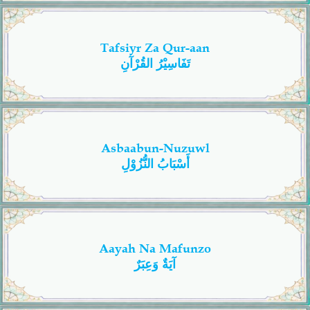
Tafsiyr Za Qur-aan
تَفَاسِيْرُ القُرْآنِ
Asbaabun-Nuzuwl
أَسْبَابُ النُّزُوْلِ
Aayah Na Mafunzo
آيَةٌ وَعِبَرٌ