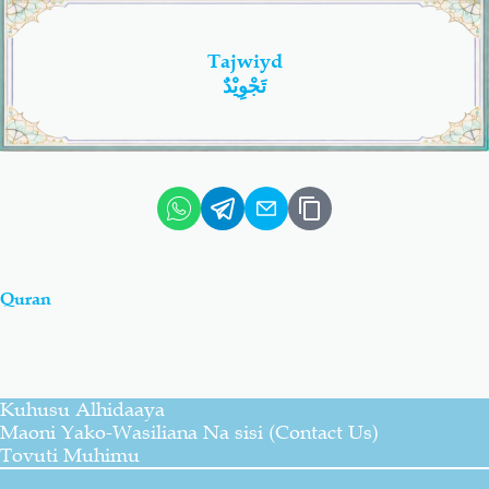
Tajwiyd
تَجْوِيْدٌ
Quran
Kuhusu Alhidaaya
Maoni Yako-Wasiliana Na sisi (Contact Us)
Tovuti Muhimu