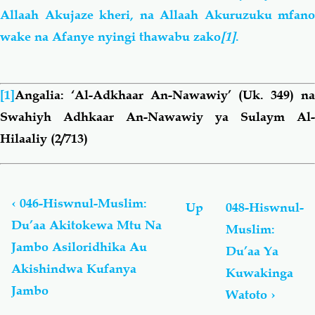
Allaah Akujaze kheri, na Allaah Akuruzuku mfano
wake na Afanye nyingi thawabu zako
[1]
.
[1]
Angalia: ‘Al-Adkhaar An-Nawawiy’ (Uk. 349) na
Swahiyh Adhkaar An-Nawawiy ya Sulaym Al-
Hilaaliy (2/713)
Book
traversal
links
‹
046-Hiswnul-Muslim:
Up
048-Hiswnul-
for
Du’aa Akitokewa Mtu Na
Muslim:
Hiswnul-
Jambo Asiloridhika Au
Muslim:
Du’aa Ya
Du’aa
Akishindwa Kufanya
Kuwakinga
Na
Jambo
Watoto
›
Adhkaar
Kusoma