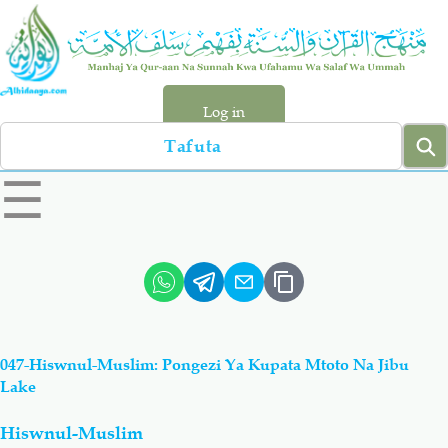
Skip
to
main
content
Log in
Search
left
☰
sidebar
menu
Qur-aan
Hadiyth
Sunnah
Tawhiyd
047-Hiswnul-Muslim: Pongezi Ya Kupata Mtoto Na Jibu
Aqiydah
Manhaj
Lake
Hiswnul-Muslim
Shirki & Kufru
Bid-'ah (Uzushi)