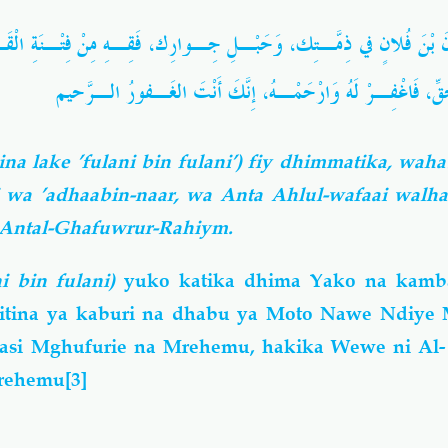
ُلانَ بْنَ فُلانٍ في ذِمَّـتِك، وَحَبْـلِ جِـوارِك، فَقِـهِ مِنْ فِتْـنَةِ الْقَ
قِّ، فَاغْفِـرْ لَهُ وَارْحَمْـهُ، إِنَّكَ أَنْتَ الغَـفورُ الـرَّحيم
na lake ’fulani bin fulani’) fiy dhimmatika, wahab
ri wa ’adhaabin-naar, wa Anta Ahlul-wafaai walha
 Antal-Ghafuwrur-Rahiym.
ni bin fulani)
yuko katika dhima Yako na kamba
fitina ya kaburi na dhabu ya Moto Nawe Ndiye 
 basi Mghufurie na Mrehemu, hakika Wewe ni Al
urehemu
[3]