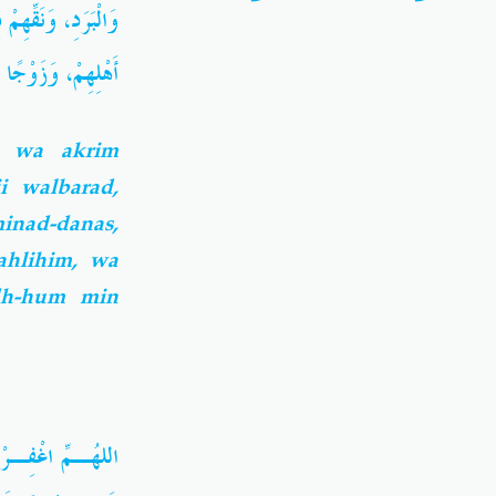
وَنَقِّهِمْ 
،
وَالْبَرَدِ
وَزَوْجًا خَ
،
أَهْلِهِمْ
, wa akrim
i walbarad,
inad-danas,
ahlihim, wa
dh-hum min
اللهُـمِّ اغْفِـرْ 