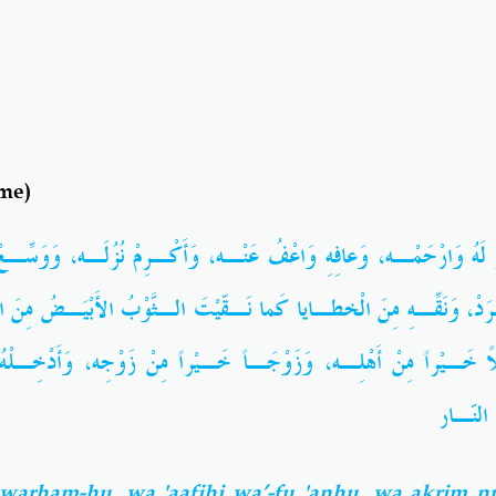
me)
 لَهُ وَارْحَمْـه، وَعافِهِ وَاعْفُ عَنْـه، وَأَكْـرِمْ نُزُلَـه، وَوَسِّـعْ
َـرَدْ، وَنَقِّـهِ مِنَ الْخطـايا كَما نَـقّيْتَ الـثَّوْبُ الأَبْيَـضُ مِنَ ال
لاً خَـيْراً مِنْ أَهْلِـه، وَزَوْجَـاً خَـيْراً مِنْ زَوْجِه، وَأَدْخِـلْهُ
 النّـار
warham-hu, wa 'aafihi wa’-fu 'anhu, wa akrim n