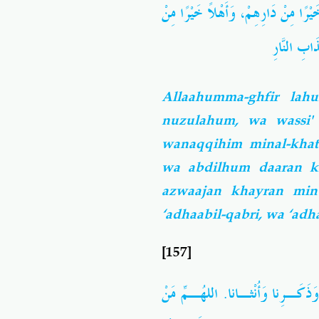
وَأَهْلاً خَيْرًا مِنْ
،
َيْرًا مِنْ دَارِهِمْ
َابِ النَّارِ
Allaahumma-ghfir la
nuzulahum, wa wassi' 
wanaqqihim minal-kha
wa abdilhum daaran k
azwaajan khayran min
‘adhaabil-qabri, wa ‘adh
[157]
ذَكَـرِنا وَأُنْثـانا. اللهُـمِّ مَنْ