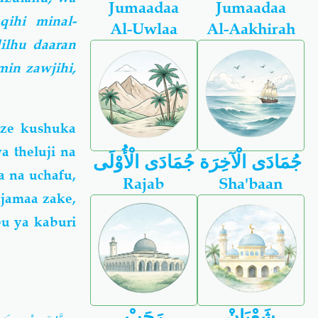
Jumaadaa
Jumaadaa
qihi minal-
Al-Uwlaa
Al-Aakhirah
ilhu daaran
min zawjihi,
r
ze kushuka
 theluji na
جُمَادَى الْآخِرَة
جُمَادَى الْأُوْلَى
 na uchafu,
Rajab
Sha'baan
jamaa zake,
u ya kaburi
شَعْبَانْ
رَجَبْ