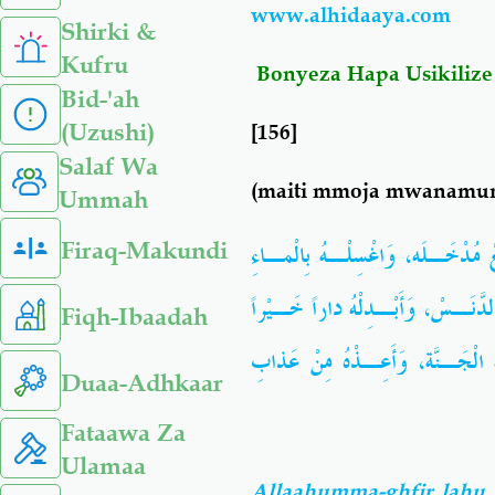
www.alhidaaya.com
Shirki &
Kufru
Bonyeza Hapa Usikilize
Bid-'ah
(Uzushi)
[156]
Salaf Wa
(maiti mmoja mwanamu
Ummah
Firaq-Makundi
 مُدْخَـلَه، وَاغْسِلْـهُ بِالْمـاءِ
دَّنَـسْ، وَأَبْـدِلْهُ داراً خَـيْراً
Fiqh-Ibaadah
 الْجَـنَّة، وَأَعِـذْهُ مِنْ عَذابِ
Duaa-Adhkaar
Fataawa Za
Ulamaa
Allaahumma-ghfir lahu 