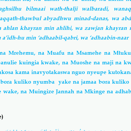
ghsilhu bilmaai wath-thalji walbaradi, wanaq
qqath-thawbul abyadhwu minad-danas, wa abd
a ahlan khayran min ahlihi, wa zawjan khayran 
 a’idh-hu min ‘adhaabil-qabri, wa ‘adhaabin-naa
e na Mrehemu, na Muafu na Msamehe na Mtuku
anulie kuingia kwake, na Muoshe na maji na kwa
akosa kama inavyotakaswa nguo nyeupe kutokana
bora kuliko nyumba yake na jamaa bora kuliko 
e wake, na Muingize Jannah na Mkinge na adhab
e)