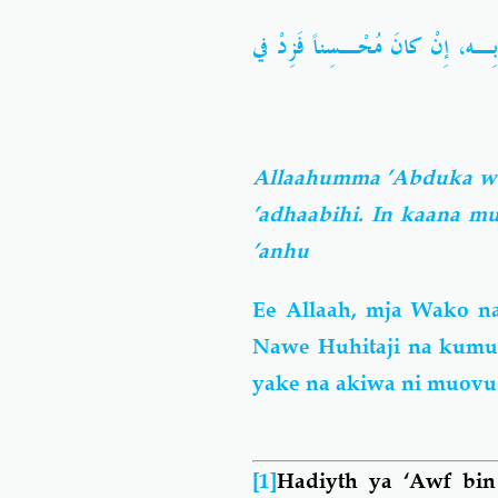
بِـه، إِنْ كانَ مُحْـسِناً فَزِدْ في
Allaahumma ’Abduka wab
’adhaabihi. In kaana mu
’anhu
Ee Allaah, mja Wako n
Nawe Huhitaji na kumu
yake na akiwa ni muov
[1]
Hadiyth ya ‘Awf bi