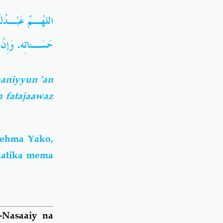
اللهُـمِّ عَبْـدُك
حَسَـناتِه، وَإِنْ
aniyyun ’an
n fatajaawaz
Rehma Yako,
katika mema
-Nasaaiy na