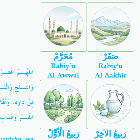
صَفَرْ
مُحَرَّمْ
Rabiy’u
Rabiy'u
اللهُـمِّ اغْفِـرْ
Al-Awwal
Al-Aakhir
وَالثَّـلْجِ وَالْب
مِنْ دارِه، وَأَهْ
القَـبْر وَعَذابِ
رَبيعُ الآخِرْ
رَبيعُ الْأَوًّلْ
uzulahu, wa