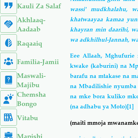
Kauli Za Salaf
wassi' mudkhalahu, wa
khatwaayaa kamaa yuna
Akhlaaq-
Aadaab
khayran min daarihi, w
wa adkhilhul-Jannah, wa
Raqaaiq
Eee Allaah, Mghufuri
Familia-Jamii
kwake (kaburini) na Mp
Maswali-
barafu na mtakase na m
Majibu
na Mbadilishie nyumba 
Chemsha
na mke bora kuliko mk
Bongo
(na adhabu ya Moto)
[1]
Vitabu
(maiti mmoja mwanamk
Mapishi