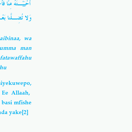
أَحْيَيْـتَهُ مِنّا،
وَلا تُضِـلَّنا بَعْ
aibinaa, wa
ahumma man
fatawaffahu
ahu
siyekuwepo,
Ee Allaah,
basi mfishe
ada yake
[2]