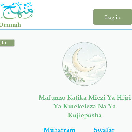
Log in
Mafunzo Katika Miezi Ya Hijri
Ya Kutekeleza Na Ya
Kujiepusha
Muharram
Swafar