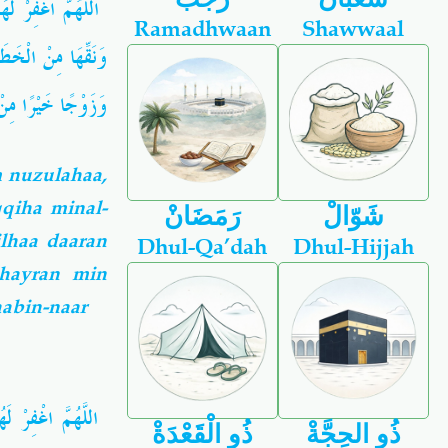
اللَّهُمَّ اغْفِرْ لَه
Ramadhwaan
Shawwaal
وَنَقِّهَا مِنْ الْخَط
وَزَوْجًا خَيْرًا مِن
m nuzulahaa,
qqiha minal-
شَوّالْ
رَمَضَانْ
lhaa daaran
Dhul-Qa’dah
Dhul-Hijjah
khayran min
aabin-naar
اللَّهُمَّ اغْفِرْ لَ
ذُو الحِجَّةْ
ذُو الْقَعْدَةْ