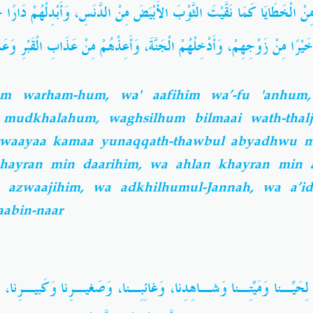
وَأَبْدِلْهُمْ دَارًا خ
،
مِنْ الْخَطَايَا كَمَا نَقَّيْتَ الثَّوْبَ الأَبْيَضَ مِنْ الدَّنَسِ
وَأَعِذْهُمْ مِنْ عَذَابِ الْقَبْرِ وَعَذ
،
وَأَدْخِلْهُمْ الْجَنَّةَ
،
يْرًا مِنْ زَوْجِهِمْ
hum warham-hum, wa' aafihim wa’-fu 'anhum
mudkhalahum, waghsilhum bilmaai wath-thalj
twaayaa kamaa yunaqqath-thawbul abyadhwu m
hayran min daarihim, wa ahlan khayran min 
 azwaajihim, wa adkhilhumul-Jannah, wa a’i
aabin-naar
لِحَيِّـنا وَمَيِّتِـنا وَشـاهِدِنا، وَغائِبِـنا، وَصَغيـرِنا وَكَبيـرِنا، وَ