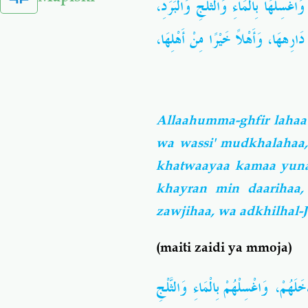
،
َاغْسِلْهَا بِالْمَاءِ وَالثَّلْجِ وَالْبَرَدِ
،
وَأَهْلاً خَيْرًا مِنْ أَهْلِهَا
،
 دَارِههَا
Allaahumma-ghfir lahaa 
wa wassi' mudkhalahaa,
khatwaayaa kamaa yuna
khayran min daarihaa
zawjihaa, wa adkhilhal-
(maiti zaidi ya mmoja)
وَاغْسِلْهُمْ بِالْمَاءِ وَالثَّلْجِ
،
َلَهُمْ