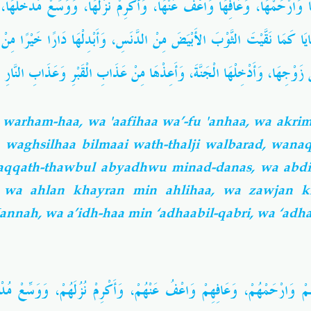
و
،
وَوَسِّعْ مُدْخَلَهَا
،
وَأَكْرِمْ نُزُلَهَا
،
وَعَافِهَا وَاعْفُ عَنْهَا
،
َا وَارْحَمْهَا
وَأَبْدِلْهَا دَارًا خَيْرًا مِنْ
،
َايَا كَمَا نَقَّيْتَ الثَّوْبَ الأَبْيَضَ مِنْ الدَّنَسِ
وَأَعِذْهَا مِنْ عَذَابِ الْقَبْرِ وَعَذَابِ النَّارِ
،
وَأَدْخِلْهَا الْجَنَّةَ
،
ْ زَوْجِهَا
warham-haa, wa 'aafihaa wa’-fu 'anhaa, wa akri
 waghsilhaa bilmaai wath-thalji walbarad, wana
qqath-thawbul abyadhwu minad-danas, wa abdi
, wa ahlan khayran min ahlihaa, wa zawjan 
Jannah, wa a’idh-haa min ‘adhaabil-qabri, wa ‘adh
وَوَسِّعْ مُدْخ
،
وَأَكْرِمْ نُزُلَهُمْ
،
وَعَافِهِمْ وَاعْفُ عَنْهُمْ
،
هُمْ وَارْحَمْهُمْ