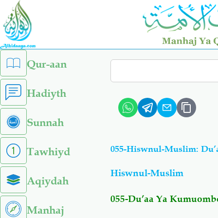
Skip
to
main
content
left
Qur-aan
Search
sidebar
menu
Hadiyth
Sunnah
055-Hiswnul-Muslim: Du
Tawhiyd
Hiswnul-Muslim
Aqiydah
055-Du’aa Ya Kumuombe
Manhaj