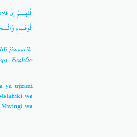
الَّلهُـمِّ إِنَّ ف
الْوَفـاءِ وَالْـحَ
li jiwaarik.
qq. Faghfir-
 ya ujirani
Mstahiki wa
- Mwingi wa