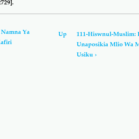
2729].
: Namna Ya
Up
111-Hiswnul-Muslim: 
firi
Unaposikia Mlio Wa
Usiku
›