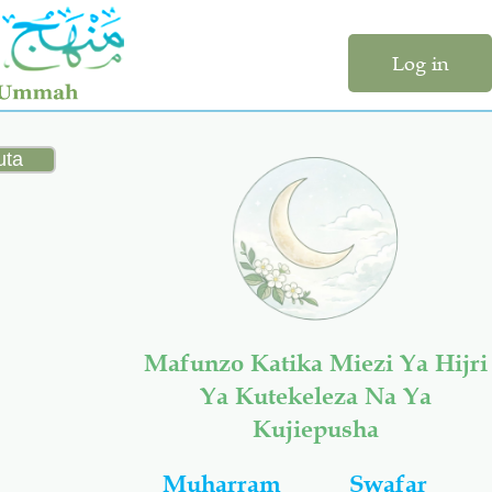
Log in
Mafunzo Katika Miezi Ya Hijri
Ya Kutekeleza Na Ya
Kujiepusha
Muharram
Swafar