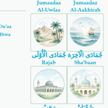
Jumaadaa
Jumaadaa
Al-Uwlaa
Al-Aakhirah
Du’aa
 Mbwa
جُمَادَى الْآخِرَة
جُمَادَى الْأُوْلَى
Rajab
Sha'baan
شَعْبَانْ
رَجَبْ