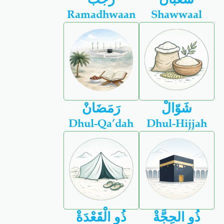
Ramadhwaan
Shawwaal
شَوّالْ
رَمَضَانْ
Dhul-Qa’dah
Dhul-Hijjah
ذُو الحِجَّةْ
ذُو الْقَعْدَةْ