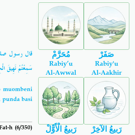
قال رسول
صل
صَفَرْ
مُحَرَّمْ
Rabiy’u
Rabiy'u
سَمِعْتُمْ
نَهِيقَ
الْح
Al-Awwal
Al-Aakhir
oo muombeni
 punda basi
at-h (6/350)
رَبيعُ الآخِرْ
رَبيعُ الْأَوًّلْ