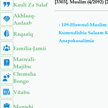
[3303], Muslim (4/2092) [
Kauli Za Salaf
Book
Akhlaaq-
traversal
Aadaab
‹
109-Hiswnul-Muslim
links
Kumrudishia Salaam Ka
for
Raqaaiq
Hiswnul-
Anapokusalimia
Muslim:
Familia-Jamii
Du’aa
Na
Maswali-
Adhkaar
Majibu
Kusoma
Chemsha
Na
Bongo
Kwa
Kusikiliza
Vitabu
(Toleo
Lilohaririwa)
Mapishi