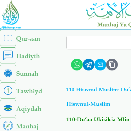
Skip
to
main
content
left
Qur-aan
Search
sidebar
menu
Hadiyth
Sunnah
110-Hiswnul-Muslim: Du’
Tawhiyd
Hiswnul-Muslim
Aqiydah
110-Du’aa Ukisikia Mli
Manhaj