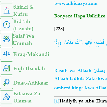
www.alhidaaya.com
Shirki &
Kufru
Bonyeza Hapa Usikilize
Bid-'ah
(Uzushi)
[228]
Salaf Wa
فَضْلِهِ؛
فَإِنَّهَا
رَأَتْ
مَلَكاً،
وَإِذَا
Ummah
Firaq-Makundi
Fiqh-Ibaadah
Rasuli wa Allaah (
 وسلم
Allaah fadhila Zake kw
Duaa-Adhkaar
ombeni kinga kwa Alla
Fataawa Za
Ulamaa
[1]
Hadiyth ya Abu Hura