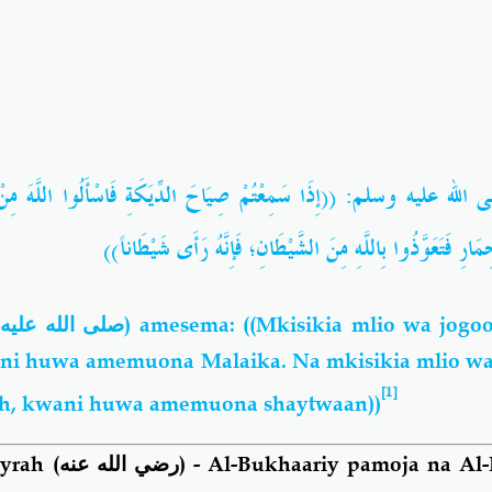
مِنْ
اللَّهَ
فَاسْأَلُوا
الدِّيَكَةِ
صِيَاحَ
سَمِعْتُمْ
إِذَا
: ((
وسلم
عليه
الله
ى
))
شَيْطَاناً
رَأَى
فَإِنَّهُ
الشَّيْطَانِ؛
مِنَ
بِاللَّهِ
فَتَعَوَّذُوا
ِمَارِ
صلى الله عليه
) amesema: ((Mkisikia mlio wa jog
ani huwa amemuona Malaika. Na mkisikia mlio wa
[1]
ah, kwani huwa amemuona shaytwaan))
yrah
(رضي الله عنه)
-
Al-Bukhaariy pamoja na Al-F