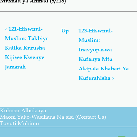
Musnad ya Ahmad (5/218)
Book
traversal
links
‹
121-Hiswnul-
Up
123-Hiswnul-
for
Muslim: Takbiyr
Muslim:
Hiswnul-
Katika Kurusha
Muslim:
Inavyopaswa
Du’aa
Kijiwe Kwenye
Kufanya Mtu
Na
Jamarah
Akipata Khabari Ya
Adhkaar
Kusoma
Kufurahisha
›
Na
Kwa
Kusikiliza
(Toleo
Lilohaririwa)
Kuhusu Alhidaaya
Maoni Yako-Wasiliana Na sisi (Contact Us)
Tovuti Muhimu