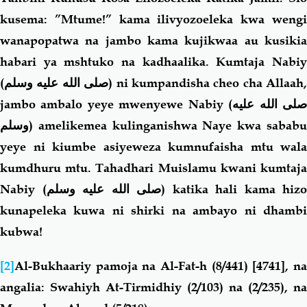
kusema: ”Mtume!” kama ilivyozoeleka kwa wengi
wanapopatwa na jambo kama kujikwaa au kusikia
habari ya mshtuko na kadhaalika. Kumtaja Nabiy
(
صلى الله عليه وسلم
) ni kumpandisha cheo cha Allaah,
jambo ambalo yeye mwenyewe Nabiy (
لى الله عليه
وسلم
) amelikemea kulinganishwa Naye kwa sababu
yeye ni kiumbe asiyeweza kumnufaisha mtu wala
kumdhuru mtu. Tahadhari Muislamu kwani kumtaja
Nabiy (
صلى الله عليه وسلم
) katika hali kama hizo
kunapeleka kuwa ni shirki na ambayo ni dhambi
kubwa!
[2]
Al-Bukhaariy pamoja na Al-Fat-h (8/441) [4741], na
angalia: Swahiyh At-Tirmidhiy (2/103) na (2/235), na