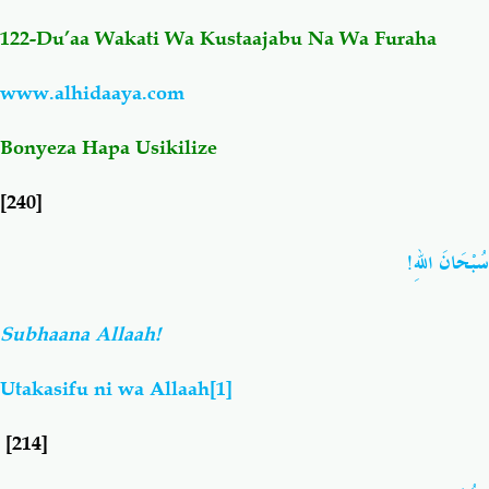
122-Du’aa Wakati Wa Kustaajabu Na
Wa Furaha
Salaf Wa Ummah
Firaq-Makundi
www.alhidaaya.com
Fiqh-Ibaadah
Duaa-Adhkaar
Bonyeza Hapa Usikilize
Fataawa Za Ulamaa
Kauli Za Salaf
[240]
Akhlaaq-Aadaab
Raqaaiq
سُبْحَانَ اللهِ!
Familia-Jamii
Maswali-Majibu
Subhaana Allaah!
Chemsha Bongo
Vitabu
Utakasifu ni wa Allaah
[1]
[214]
Mapishi