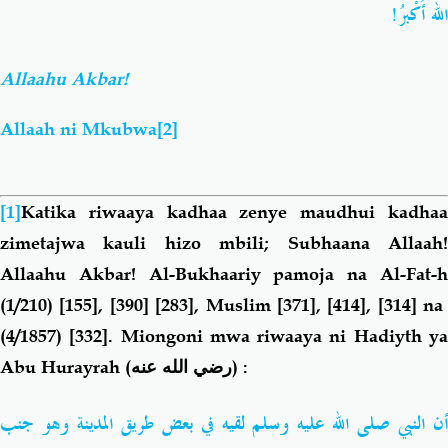
اللهُ أَكْبرُ!
Allaahu Akbar!
Allaah ni Mkubwa
[2]
[1]
Katika riwaaya kadhaa zenye maudhui kadhaa
zimetajwa kauli hizo mbili; Subhaana Allaah!
Allaahu Akbar! Al-Bukhaariy pamoja na Al-Fat-h
(1/210) [155], [390] [283], Muslim [371], [414], [314] na
(4/1857) [332]. Miongoni mwa riwaaya ni Hadiyth ya
Abu Hurayrah
(رضي الله عنه)
:
ن
النبي
صلى
الله
عليه
وسلم
لقيه
في
بعض
طريق
المدينة
وهو
جنب