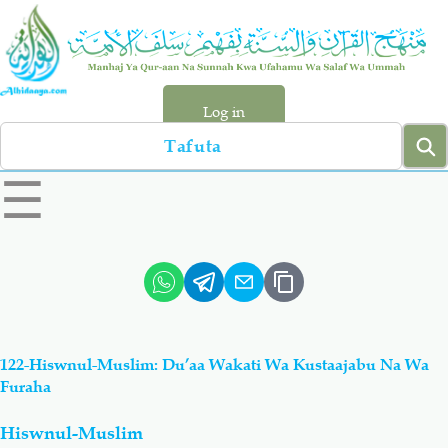
Skip
to
main
content
Log in
Search
left
☰
sidebar
menu
Qur-aan
Hadiyth
Sunnah
Tawhiyd
122-Hiswnul-Muslim: Du’aa Wakati Wa Kustaajabu Na Wa
Aqiydah
Manhaj
Furaha
Hiswnul-Muslim
Shirki & Kufru
Bid-'ah (Uzushi)