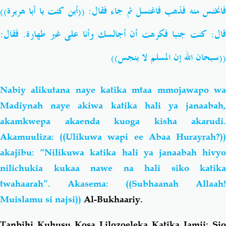
))
هريرة
أبا
يا
كنت
أين
: ((
فقال
جاء
ثم
فاغتسل
فذهب
منه
انخنس
:
فقال
.
طهارة
غير
على
وأنا
أجالسك
أن
فكرهت
جنبا
كنت
:
ال
))
ينجس
لا
المسلم
إن
الله
سبحان
((
Nabiy alikutana naye katika mtaa mmojawapo wa
Madiynah naye akiwa katika hali ya janaabah,
akamkwepa akaenda kuoga kisha akarudi.
Akamuuliza: ((Ulikuwa wapi ee Abaa Hurayrah?))
akajibu: “Nilikuwa katika hali ya janaabah hivyo
nilichukia kukaa nawe na hali siko katika
twahaarah”. Akasema: ((Subhaanah Allaah!
Muislamu si najsi))
Al-Bukhaariy.
Tanbihi Kuhusu Kosa Lilozoeleka Katika Jamii:
Sio