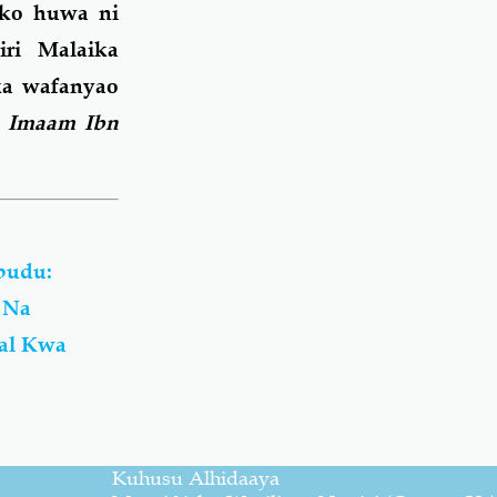
ako huwa ni
ri Malaika
a wafanyao
a Imaam Ibn
budu:
 Na
sal Kwa
Kuhusu Alhidaaya