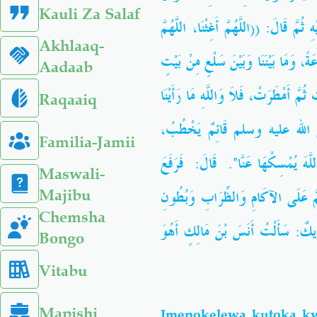
Kauli Za Salaf
َ قَالَ: ((اللَّهُمَّ أَغِثْنَا، اللَّهُمَّ
Akhlaaq-
ً، وَمَا بَيْنَنَا وَبَيْنَ سَلْعٍ مِنْ بَيْتٍ
Aadaab
ُمَّ أَمْطَرَتْ، فَلاَ وَاللَّهِ مَا رَأَيْنَا
Raqaaiq
 صلى الله عليه وسلم قَائِمٌ يَخْطُبُ
Familia-Jamii
لَّهَ يُمْسِكْهَا عَنَّا"‏.‏ قَالَ: فَرَفَعَ
Maswali-
ُمَّ عَلَى الآكَامِ وَالظِّرَابِ وَبُطُونِ
Majibu
Chemsha
ِيكٌ: سَأَلْتُ أَنَسَ بْنَ مَالِكٍ أَهُوَ
Bongo
Vitabu
Mapishi
Imepokelewa kutoka kw