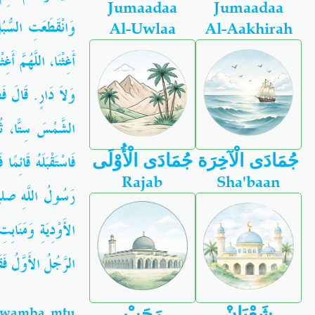
Jumaadaa
Jumaadaa
وَانْقَطَعَتِ السُّبُل
Al-Uwlaa
Al-Aakhirah
أَغِثْنَا، اللَّهُمَّ أ
وَلاَ دَارٍ‏.‏ قَالَ فَ
الشَّمْسَ سِتًّا،،
فَاسْتَقْبَلَهُ قَائِم
جُمَادَى الْآخِرَة
جُمَادَى الْأُوْلَى
Rajab
Sha'baan
رَسُولُ اللَّهِ صلى ا
الأَوْدِيَةِ وَمَنَاب
الرَّجُلُ الأَوَّلُ فَق
شَعْبَانْ
رَجَبْ
 kwamba mtu