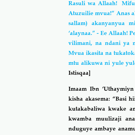
Rasuli wa Allaah! Mifu
Atuzuilie mvua!” Anas a
sallam) akanyanyua m
‘alaynaa.” - Ee Allaah! 
vilimani, na ndani ya
Mvua ikasita na tukatok
mtu alikuwa ni yule yu
Istisqaa]
Imaam Ibn ‘Uthaymiyn 
kisha akasema: “Basi h
kutakabaliwa kwake am
kwamba muulizaji ana
nduguye ambaye anamuo