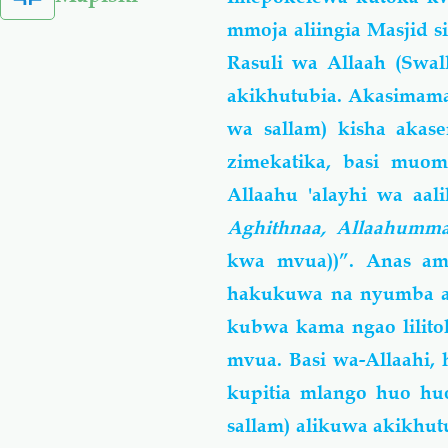
mmoja aliingia Masjid s
Rasuli wa Allaah (Swal
akikhutubia. Akasimama 
wa sallam) kisha akas
zimekatika, basi muom
Allaahu 'alayhi wa aal
Aghithnaa, Allaahumm
kwa mvua))”. Anas a
hakukuwa na nyumba au
kubwa kama ngao lilitok
mvua. Basi wa-Allaahi, h
kupitia mlango huo huo
sallam) alikuwa akikhu