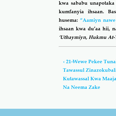
kwa sababu unapotaka 
kumfanyia ihsaan. B
husema:
“Aamiyn nawe 
ihsaan kwa du’aa hii, 
‘Uthaymiyn, Hukmu At-
Book
traversal
‹
21-Wewe Pekee Tuna
links
Tawassul Zinazokubal
for
إِيَّاكَ
Kutawassal Kwa Maaja
نَعْبُدُ
Na Neema Zake
وَإِيَّاكَ
نَسْتَعِينُ
-
Wewe