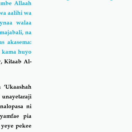
ombe Allaah
wa aalihi wa
ynaa walaa
majabali, na
as akasema:
as kama huyo
, Kitaab Al-
a ‘Ukaashah
 unayetaraji
nalopasa ni
yamfae pia
 yeye pekee