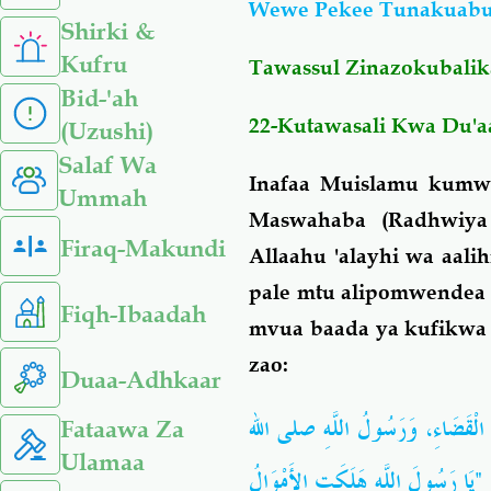
Wewe Pekee Tunakuab
Shirki &
Kufru
Tawassul Zinazokubalik
Bid-'ah
22-Kutawasali Kwa Du'
(Uzushi)
Salaf Wa
Inafaa Muislamu kumw
Ummah
Maswahaba (Radhwiya
Firaq-Makundi
Allaahu 'alayhi wa aal
pale mtu alipomwendea N
Fiqh-Ibaadah
mvua baada ya kufikwa 
zao:
Duaa-Adhkaar
ِ الْقَضَاءِ، وَرَسُولُ اللَّهِ صلى الله
Fataawa Za
Ulamaa
َا رَسُولَ اللَّهِ هَلَكَتِ الأَمْوَالُ