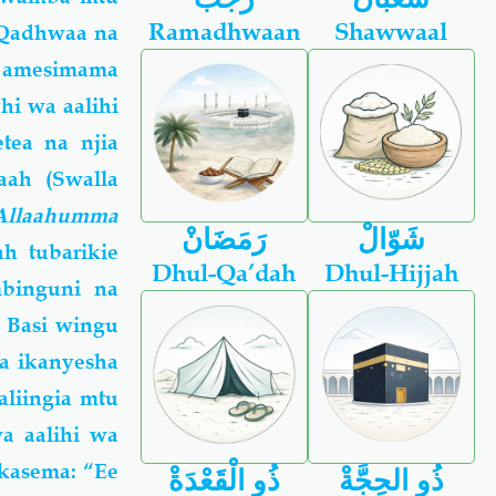
Ramadhwaan
Shawwaal
l-Qadhwaa na
a amesimama
hi wa aalihi
tea na njia
aah (Swalla
Allaahumma
شَوّالْ
رَمَضَانْ
h tubarikie
Dhul-Qa’dah
Dhul-Hijjah
binguni na
 Basi wingu
ha ikanyesha
aliingia mtu
a aalihi wa
akasema: “Ee
ذُو الحِجَّةْ
ذُو الْقَعْدَةْ