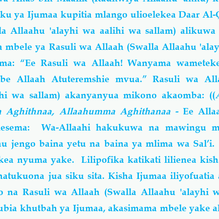
iku ya Ijumaa kupitia mlango ulioelekea Daar A
la Allaahu 'alayhi wa aalihi wa sallam) alikuw
mbele ya Rasuli wa Allaah (Swalla Allaahu 'alay
ema: “Ee Rasuli wa Allaah! Wanyama wameteke
be Allaah Atuteremshie mvua.” Rasuli wa All
ihi wa sallam) akanyanyua mikono akaomba: ((
a Aghithnaa, Allaahumma Aghithanaa
- Ee Allaa
mesema: Wa-Allaahi hakukuwa na mawingu m
 jengo baina yetu na baina ya mlima wa Sal’i.
ea nyuma yake. Lilipofika katikati lilienea kis
atukuona jua siku sita. Kisha Ijumaa iliyofuatia 
 na Rasuli wa Allaah (Swalla Allaahu 'alayhi w
tubia khutbah ya Ijumaa, akasimama mbele yake 