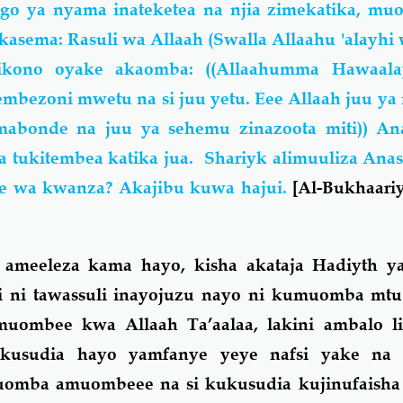
go ya nyama inateketea na njia zimekatika, mu
kasema: Rasuli wa Allaah (Swalla Allaahu 'alayhi 
ikono oyake akaomba: ((Allaahumma Hawaala
Pembezoni mwetu na si juu yetu. Eee Allaah juu ya 
 mabonde na juu ya sehemu zinazoota miti)) An
a tukitembea katika jua. Shariyk alimuuliza An
le wa kwanza? Akajibu kuwa hajui.
[Al-Bukhaariy
ameeleza kama hayo, kisha akataja Hadiyth y
ii ni tawassuli inayojuzu nayo ni kumuomba mtu
uombee kwa Allaah Ta’aalaa, lakini ambalo li
kusudia hayo yamfanye yeye nafsi yake na 
mba amuombeee na si kukusudia kujinufaisha