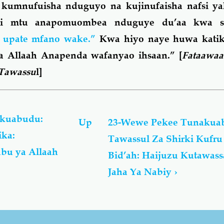
kumnufuisha nduguyo na kujinufaisha nafsi y
asi mtu anapomuombea nduguye du’aa kwa si
upate mfano wake.”
Kwa hiyo naye huwa katik
na Allaah Anapenda wafanyao ihsaan.” [
Fataawa
Tawassu
l]
kuabudu:
Up
23-Wewe Pekee Tunakua
ika:
Tawassul Za Shirki Kufru
bu ya Allaah
Bid’ah: Haijuzu Kutawas
Jaha Ya Nabiy
›