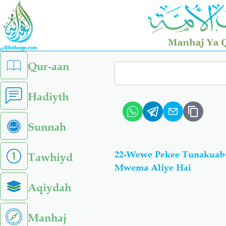
Skip
to
main
content
left
Qur-aan
Search
sidebar
menu
Hadiyth
Sunnah
22-Wewe Pekee Tunakuabu
Tawhiyd
Mwema Aliye Hai
Aqiydah
Manhaj