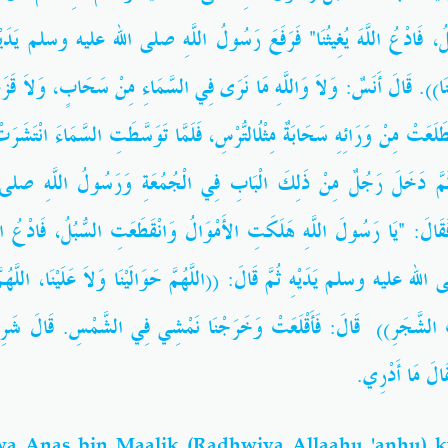
ُ، فَادْعُ اللَّهَ يُغِيثُنَا" فَرَفَعَ رَسُولُ اللَّهِ صلى الله عليه وسلم يَدَيْهِ ثُمّ
َغِثْنَا)). قَالَ أَنَسٌ: وَلاَ وَاللَّهِ مَا نَرَى فِي السَّمَاءِ مِنْ سَحَابٍ، وَلاَ قَزَعَة
طَلَعَتْ مِنْ وَرَائِهِ سَحَابَةٌ مِثْلُالتُّرْسِ، فَلَمَّا تَوَسَّطَتِ السَّمَاءَ انْتَشَرَتْ ث
 ثُمَّ دَخَلَ رَجُلٌ مِنْ ذَلِكَ الْبَابِ فِي الْجُمُعَةِ وَرَسُولُ اللَّهِ
ًا فَقَالَ: "يَا رَسُولَ اللَّهِ هَلَكَتِ الأَمْوَالُ وَانْقَطَعَتِ السُّبُلُ، فَادْعُ ال
لله عليه وسلم يَدَيْهِ ثُمَّ قَالَ: ((اللَّهُمَّ حَوَالَيْنَا وَلاَ عَلَيْنَا، اللَّه
ِتِ الشَّجَرِ)) ‏ قَالَ: فَأَقْلَعَتْ وَخَرَجْنَا نَمْشِي فِي الشَّمْسِ‏.‏ قَالَ شَر
َالَ مَا أَدْرِي‏.‏
a Anas bin Maalik (Radhwiya Allaahu 'anhu)