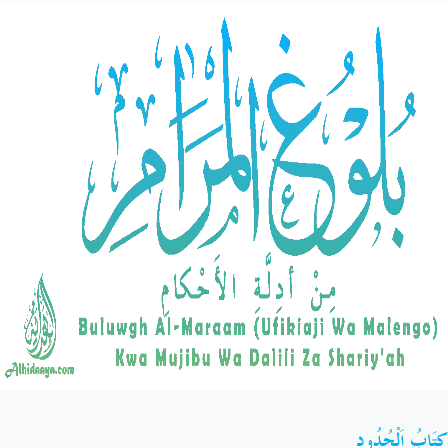
Salaf Wa Ummah
Firaq-Makundi
Fiqh-Ibaadah
Duaa-Adhkaar
Fataawa Za Ulamaa
Kauli Za Salaf
Akhlaaq-Aadaab
Raqaaiq
Familia-Jamii
Maswali-Majibu
Chemsha Bongo
Vitabu
Mapishi
كِتَابُ اَلْحُدُودِ