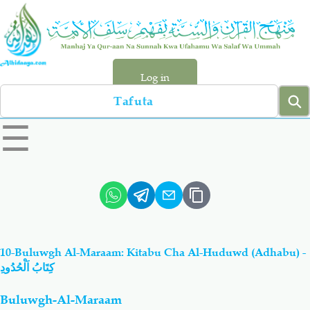
Skip
to
main
content
Log in
Search
left
☰
sidebar
menu
Qur-aan
Hadiyth
Sunnah
Tawhiyd
10-Buluwgh Al-Maraam: Kitabu Cha Al-Huduwd (Adhabu) -
Aqiydah
Manhaj
كِتَابُ اَلْحُدُودِ
Buluwgh-Al-Maraam
Shirki & Kufru
Bid-'ah (Uzushi)