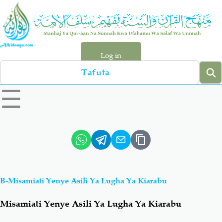
Skip
to
main
content
Log in
Search
left
☰
sidebar
menu
Qur-aan
Hadiyth
Sunnah
Tawhiyd
B-Misamiati Yenye Asili Ya Lugha Ya Kiarabu
Aqiydah
Manhaj
Misamiati Yenye Asili Ya Lugha Ya Kiarabu
Shirki & Kufru
Bid-'ah (Uzushi)