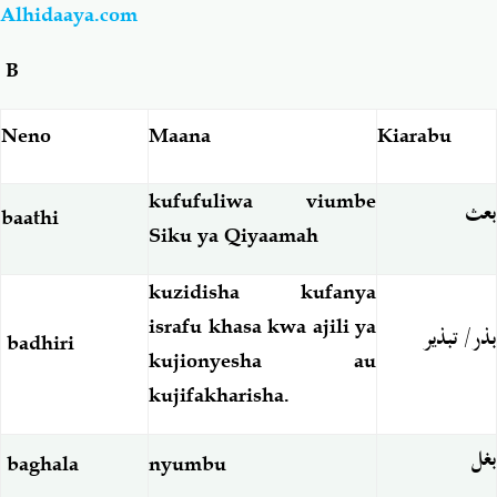
Alhidaaya.com
Salaf Wa Ummah
Firaq-Makundi
B
Fiqh-Ibaadah
Duaa-Adhkaar
Neno
Maana
Kiarabu
Fataawa Za Ulamaa
Kauli Za Salaf
kufufuliwa viumbe
بعث
baathi
Siku ya Qiyaamah
Akhlaaq-Aadaab
Raqaaiq
kuzidisha kufanya
Familia-Jamii
Maswali-Majibu
israfu khasa kwa ajili ya
بذر/ تبذير
badhiri
kujionyesha au
Chemsha Bongo
Vitabu
kujifakharisha.
بغل
Mapishi
baghala
nyumbu