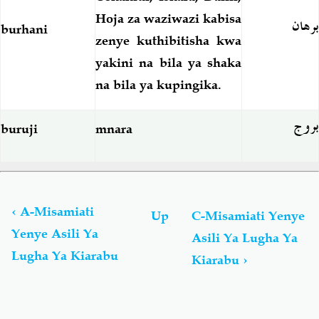
Hoja za waziwazi kabisa
برهان
burhani
zenye
kuthibitisha kwa
yakini na bila ya shaka
na bila ya kupingika.
بروج
buruji
mnara
Book
traversal
links
‹
A-Misamiati
Up
C-Misamiati Yenye
for
Yenye Asili Ya
Asili Ya Lugha Ya
Misamiati
Lugha Ya Kiarabu
Yenye
Kiarabu
›
Asili
Ya
Lugha