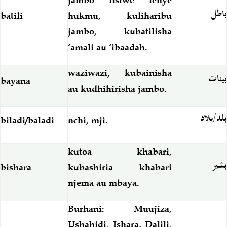
باطل
batili
hukmu, kuliharibu
jambo, kubatilisha
‘amali au ‘ibaadah.
waziwazi, kubainisha
بينات
bayana
au kudhihirisha jambo.
بلد/بلاد
biladi/baladi
nchi, mji.
kutoa khabari,
بشير
bishara
kubashiria khabari
njema au mbaya.
Burhani:
Muujiza,
Ushahidi, Ishara, Dalili,