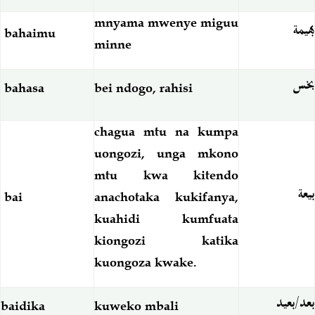
mnyama mwenye miguu
بهيمة
bahaimu
minne
بخس
bahasa
bei ndogo, rahisi
chagua mtu na kumpa
uongozi, unga mkono
mtu kwa kitendo
بيعة
bai
anachotaka kukifanya,
kuahidi kumfuata
kiongozi katika
kuongoza kwake.
بعد/بعيد
baidika
kuweko mbali