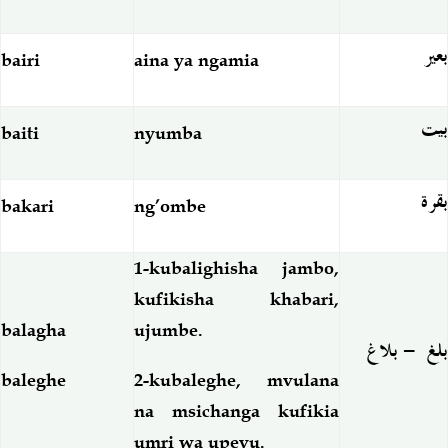
بعير
bairi
aina ya ngamia
بيت
baiti
nyumba
بقرة
bakari
ng’ombe
1-kubalighisha jambo,
kufikisha khabari,
balagha
ujumbe.
بلغ - بلاغ
baleghe
2-kubaleghe, mvulana
na msichanga kufikia
umri wa upevu.