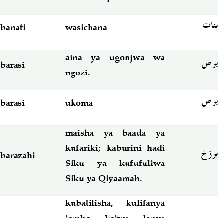
بنات
banati
wasichana
aina ya ugonjwa wa
برص
barasi
ngozi.
برص
barasi
ukoma
maisha ya baada ya
kufariki; kaburini hadi
برزخ
barazahi
Siku ya kufufuliwa
Siku ya Qiyaamah.
kubatilisha, kulifanya
jambo lisiwe lenye