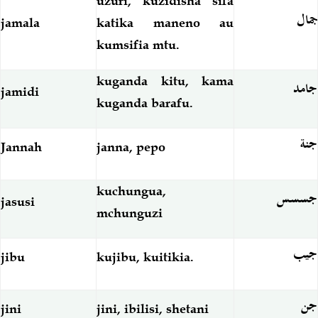
uzuri, kuzidisha sifa
جمال
jamala
katika maneno au
kumsifia mtu.
kuganda kitu, kama
جامد
jamidi
kuganda barafu.
جنة
Jannah
janna, pepo
kuchungua,
جسسس
jasusi
mchunguzi
جيب
jibu
kujibu, kuitikia.
جن
jini
jini, ibilisi, shetani