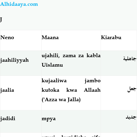
Alhidaaya.com
Salaf Wa Ummah
Firaq-Makundi
J
Fiqh-Ibaadah
Duaa-Adhkaar
Neno
Maana
Kiarabu
Fataawa Za Ulamaa
Kauli Za Salaf
ujahili, zama za kabla
جاهلية
jaahiliyyah
Uislamu
Akhlaaq-Aadaab
Raqaaiq
kujaaliwa jambo
جعل
Familia-Jamii
Maswali-Majibu
jaalia
kutoka kwa Allaah
('Azza wa Jalla)
Chemsha Bongo
Vitabu
جديد
jadidi
mpya
Mapishi