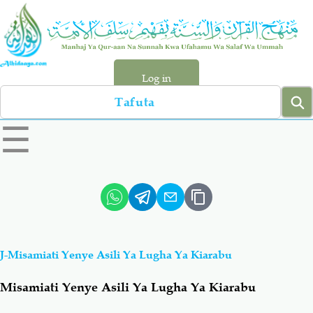
Skip
to
main
content
Log in
Search
left
☰
sidebar
menu
Qur-aan
Hadiyth
Sunnah
Tawhiyd
J-Misamiati Yenye Asili Ya Lugha Ya Kiarabu
Aqiydah
Manhaj
Misamiati Yenye Asili Ya Lugha Ya Kiarabu
Shirki & Kufru
Bid-'ah (Uzushi)