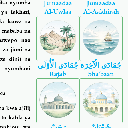
tika nyumba
Jumaadaa
Jumaadaa
Al-Uwlaa
Al-Aakhirah
ya fakhari,
liko kuwa na
u mababa na
kuwepo nao
za jioni na
za dini) na
جُمَادَى الْآخِرَة
جُمَادَى الْأُوْلَى
we nyumbani
Rajab
Sha'baan
ku
 kwa ajili)
 tu kabla ya
شَعْبَانْ
رَجَبْ
 umuhimu wa