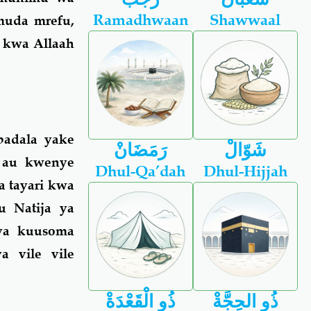
Ramadhwaan
Shawwaal
 muda mrefu,
a kwa Allaah
badala yake
شَوّالْ
رَمَضَانْ
i au kwenye
Dhul-Qa’dah
Dhul-Hijjah
a tayari kwa
u Natija ya
 ya kuusoma
 vile vile
ذُو الحِجَّةْ
ذُو الْقَعْدَةْ