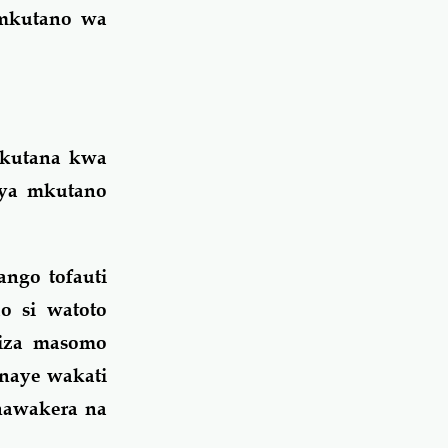
 mkutano wa
ukutana kwa
 ya mkutano
ngo tofauti
o si watoto
iza masomo
 naye wakati
inawakera na