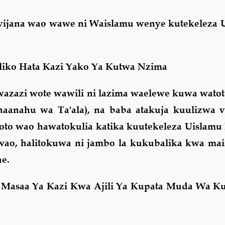
i vijana wao wawe ni Waislamu wenye kutekeleza
Kuliko Hata Kazi Yako Ya Kutwa Nzima
azazi wote wawili ni lazima waelewe kuwa watot
aanahu wa Ta'ala), na baba atakuja kuulizwa v
oto wao hawatokulia katika kuutekeleza Uislamu
ao, halitokuwa ni jambo la kukubalika kwa mai
ae.
a Masaa Ya Kazi Kwa Ajili Ya Kupata Muda Wa 