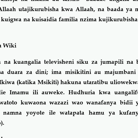
 Allaah utajikurubisha kwa Allaah, na baada ya
kuigwa na kuisaidia familia nzima kujikurubish
a Wiki
 na kuangalia televisheni siku za jumapili na 
sa duara za dini; ima misikitini au majumban
Ikiwa (katika Msikiti) hakuna utaratibu uliowekw
die Imamu ili auweke. Hudhuria kwa uangalif
 watoto kuwaona wazazi wao wanafanya bidii
namna yoyote ile watapata hamu ya kufanya
).