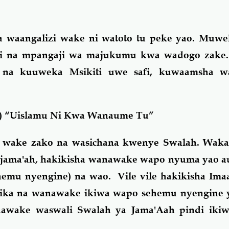
a waangalizi wake ni watoto tu peke yao. Mu
i na mpangaji wa majukumu kwa wadogo zake
na kuuweka Msikiti uwe safi, kuwaamsha wat
wa) “Uislamu Ni Kwa Wanaume Tu”
e wake zako na wasichana kwenye Swalah. Wak
 jama'ah, hakikisha wanawake wapo nyuma yao a
hemu nyengine) na wao. Vile vile hakikisha Im
sikika na wanawake ikiwa wapo sehemu nyengine
nawake waswali Swalah ya Jama'Aah pindi ik