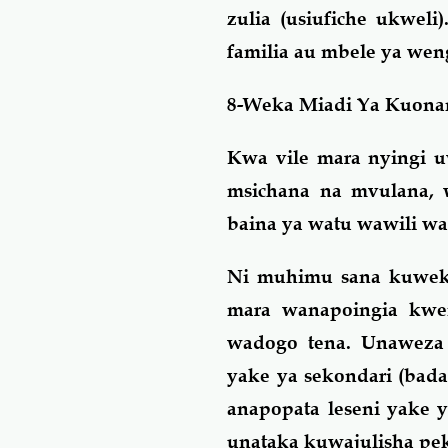
zulia (usiufiche ukwel
familia au mbele ya weng
8-Weka Miadi Ya Kuona
Kwa vile mara nyingi 
msichana na mvulana, 
baina ya watu wawili w
Ni muhimu sana kuweka
mara wanapoingia kwe
wadogo tena. Unaweza
yake ya sekondari (bad
anapopata leseni yake 
unataka kuwajulisha pek