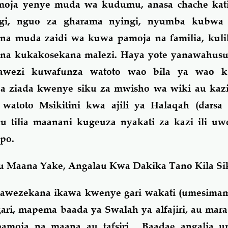
moja yenye muda wa kudumu, anasa chache ka
ngi, nguo za gharama nyingi, nyumba kubwa 
), na muda zaidi wa kuwa pamoja na familia, ku
na kukakosekana malezi. Haya yote yanawahus
wezi kuwafunza watoto wao bila ya wao 
a ziada kwenye siku za mwisho wa wiki au kazi 
watoto Msikitini kwa ajili ya Halaqah (darsa 
u tilia maanani kugeuza nyakati za kazi ili u
po.
u Maana Yake, Angalau Kwa Dakika Tano Kila Si
nawezekana ikawa kwenye gari wakati (umesimama
i, mapema baada ya Swalah ya alfajiri, au mara
pamoja na maana au tafsiri. Baadae angalia