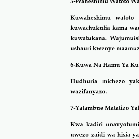
5-Waheshimu Watoto W
Kuwaheshimu watoto 
kuwachukulia kama wao
kuwatukana. Wajumuish
ushauri kwenye maamu
6-Kuwa Na Hamu Ya Kus
Hudhuria michezo yak
wazifanyazo.
7-Yatambue Matatizo Ya
Kwa kadiri unavyotum
uwezo zaidi wa hisia ya