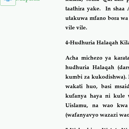
taathira yake. In shaa
utakuwa mfano bora wa 
vile vile.
4-Hudhuria Halaqah Kil
Acha michezo ya karata
hudhuria Halaqah (dar
kumbi za kukodishwa).
wakati huo, basi msai
kufanya haya ni kule
Uislamu, na wao kwa 
(wafanyavyo wazazi wao