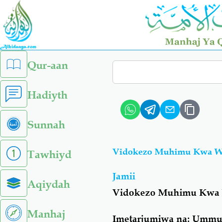
Skip
to
main
content
left
Qur-aan
Search
sidebar
menu
Hadiyth
Sunnah
Vidokezo Muhimu Kwa Wa
Tawhiyd
Jamii
Aqiydah
Vidokezo Muhimu Kwa 
Manhaj
Imetarjumiwa na: Ummu