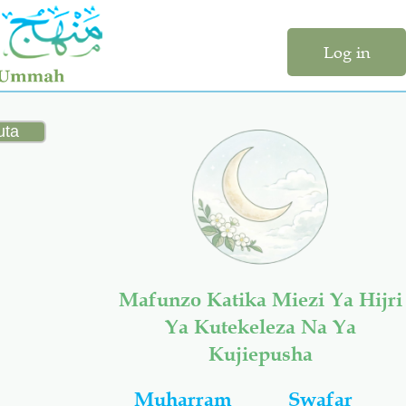
Log in
Mafunzo Katika Miezi Ya Hijri
Ya Kutekeleza Na Ya
Kujiepusha
Muharram
Swafar