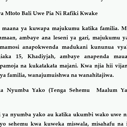
a Mtoto Bali Uwe Pia Ni Rafiki Kwake
na maana ya kuwapa majukumu katika familia. 
hmaan, ambaye ana leseni ya gari, majukumu y
umamosi anapokwenda madukani kununua vy
aka 15, Khadiyjah, ambaye anapenda mau
amoja na kukatakata majani. Kwa njia hii vijan
ya familia, wanajumuishwa na wanahitajiwa.
atika Nyumba Yako (Tenga Sehemu Maalum Y
i ya nyumba yako au katika ukumbi wako uwe ni
hiyo sehemu kwa kuweka miswala, misahafu na