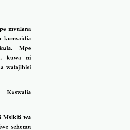
Mpe mvulana
a kumsaidia
akula. Mpe
a, kuwa ni
a watajihisi
a Kuswalia
 Msikiti wa
 iwe sehemu