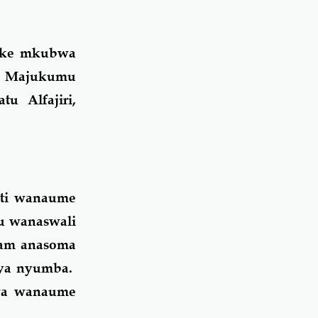
weke mkubwa
. Majukumu
u Alfajiri,
ati wanaume
u wanaswali
aam anasoma
 ya nyumba.
iwa wanaume