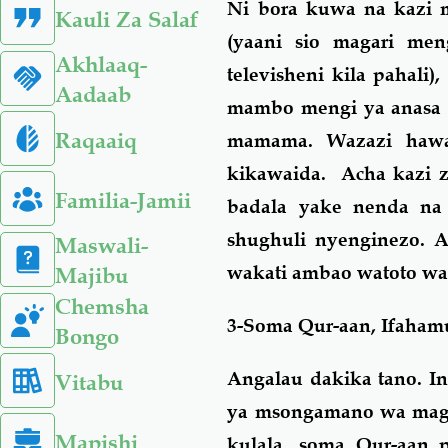
Ni bora kuwa na kazi 
Kauli Za Salaf
(yaani sio magari me
Akhlaaq-
televisheni kila pahali
Aadaab
mambo mengi ya anasa 
Raqaaiq
mamama. Wazazi hawa
kikawaida. Acha kazi z
Familia-Jamii
badala yake nenda na 
shughuli nyenginezo. A
Maswali-
wakati ambao watoto wa
Majibu
Chemsha
3-Soma Qur-aan, Ifaham
Bongo
Angalau dakika tano. I
Vitabu
ya msongamano wa magar
Mapishi
kulala, soma Qur-aan 