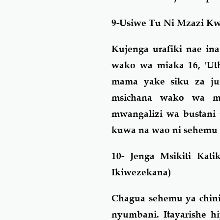
9-Usiwe Tu Ni Mzazi Kw
Kujenga urafiki nae i
wako wa miaka 16, 'Ut
mama yake siku za j
msichana wako wa mi
mwangalizi wa bustani p
kuwa na wao ni sehemu 
10- Jenga Msikiti K
Ikiwezekana)
Chagua sehemu ya chin
nyumbani. Itayarishe 