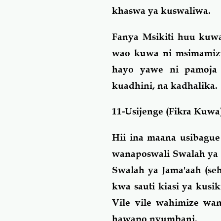
khaswa ya kuswaliwa.
Fanya Msikiti huu kuw
wao kuwa ni msimamiz
hayo yawe ni pamoja 
kuadhini, na kadhalika.
11-Usijenge (Fikra Ku
Hii ina maana usibagu
wanaposwali Swalah ya
Swalah ya Jama'aah (se
kwa sauti kiasi ya ku
Vile vile wahimize wa
hawapo nyumbani.