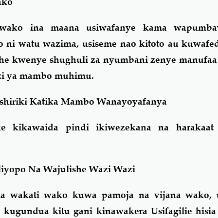
ako
wako ina maana usiwafanye kama wapumbav
 ni watu wazima, usiseme nao kitoto au kuwafe
e kwenye shughuli za nyumbani zenye manufa
zi ya mambo muhimu.
hiriki Katika Mambo Wanayoyafanya
e kikawaida pindi ikiwezekana na harakaat 
liyopo Na Wajulishe Wazi Wazi
ia wakati wako kuwa pamoja na vijana wako,
 kugundua kitu gani kinawakera Usifagilie hisia 