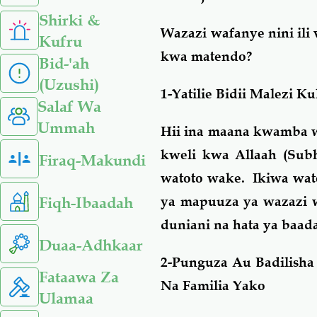
Shirki &
Wazazi wafanye nini il
Kufru
kwa matendo?
Bid-'ah
(Uzushi)
1-Yatilie Bidii Malezi 
Salaf Wa
Ummah
Hii ina maana kwamba w
kweli kwa Allaah (Subh
Firaq-Makundi
watoto wake. Ikiwa wat
Fiqh-Ibaadah
ya mapuuza ya wazazi w
duniani na hata ya baad
Duaa-Adhkaar
2-Punguza Au Badilish
Fataawa Za
Na Familia Yako
Ulamaa