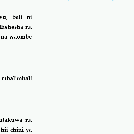
u, bali ni
dhehesha na
a na waombe
mbalimbali
 utakuwa na
hii chini ya