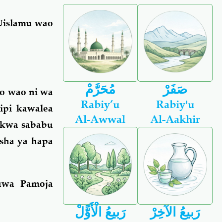
 Uislamu wao
صَفَرْ
مُحَرَّمْ
o wao ni wa
Rabiy’u
Rabiy'u
ipi kawalea
Al-Awwal
Al-Aakhir
 kwa sababu
sha ya hapa
Kuwa Pamoja
رَبيعُ الآخِرْ
رَبيعُ الْأَوًّلْ