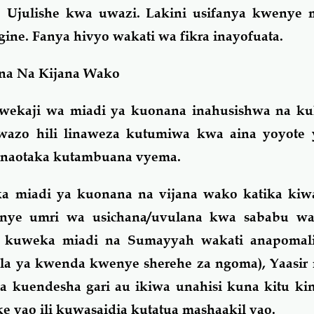
i). Ujulishe kwa uwazi. Lakini usifanya kwenye
ine. Fanya hivyo wakati wa fikra inayofuata.
na Na Kijana Wako
uwekaji wa miadi ya kuonana inahusishwa na k
wazo hili linaweza kutumiwa kwa aina yoyote
anaotaka kutambuana vyema.
 miadi ya kuonana na vijana wako katika kiwa
nye umri wa usichana/uvulana kwa sababu wa
 kuweka miadi na Sumayyah wakati anapomal
ala ya kwenda kwenye sherehe za ngoma), Yaasir
ya kuendesha gari au ikiwa unahisi kuna kitu k
e yao ili kuwasaidia kutatua mashaakil yao.