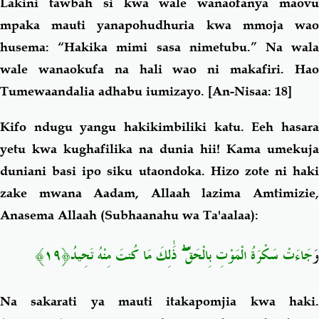
Lakini tawbah si kwa wale wanaofanya maovu
mpaka mauti yanapohudhuria kwa mmoja wao
husema: “Hakika mimi sasa nimetubu.” Na wala
wale wanaokufa na hali wao ni makafiri. Hao
Tumewaandalia adhabu iumizayo.
[An-Nisaa: 18]
Kifo ndugu yangu hakikimbiliki katu. Eeh hasara
yetu kwa kughafilika na dunia hii! Kama umekuja
duniani basi ipo siku utaondoka. Hizo zote ni haki
zake mwana Aadam, Allaah lazima Amtimizie,
Anasema Allaah (Subhaanahu wa Ta'aalaa):
﴿١٩﴾
ذَٰلِكَ مَا كُنتَ مِنْهُ تَحِيدُ
ۖ
جَاءَتْ سَكْرَةُ الْمَوْتِ بِالْحَقِّ
وَ
Na sakarati ya mauti itakapomjia kwa haki.