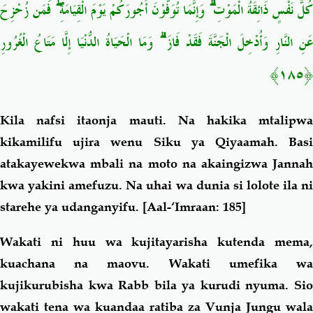
كُلُّ نَفْسٍ ذَائِقَةُ الْمَوْتِ ۗ وَإِنَّمَا تُوَفَّوْنَ أُجُورَكُمْ يَوْمَ الْقِيَامَةِ ۖ فَمَن زُحْزِحَ
عَنِ النَّارِ وَأُدْخِلَ الْجَنَّةَ فَقَدْ فَازَ ۗ وَمَا الْحَيَاةُ الدُّنْيَا إِلَّا مَتَاعُ الْغُرُورِ
﴿١٨٥﴾
Kila nafsi itaonja mauti. Na hakika mtalipwa
kikamilifu ujira wenu Siku ya Qiyaamah. Basi
atakayewekwa mbali na moto na akaingizwa Jannah
kwa yakini amefuzu. Na uhai wa dunia si lolote ila ni
starehe ya udanganyifu.
[Aal-‘Imraan: 185]
Wakati ni huu wa kujitayarisha kutenda mema,
kuachana na maovu. Wakati umefika wa
kujikurubisha kwa Rabb bila ya kurudi nyuma. Sio
wakati tena wa kuandaa ratiba za Vunja Jungu wala