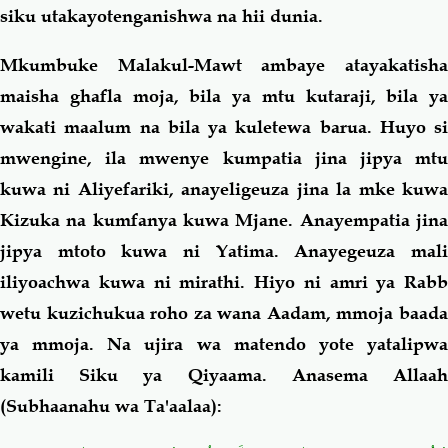
siku utakayotenganishwa na hii dunia.
Mkumbuke Malakul-Mawt ambaye atayakatisha
maisha ghafla moja, bila ya mtu kutaraji, bila ya
wakati maalum na bila ya kuletewa barua. Huyo si
mwengine, ila mwenye kumpatia jina jipya mtu
kuwa ni Aliyefariki, anayeligeuza jina la mke kuwa
Kizuka na kumfanya kuwa Mjane. Anayempatia jina
jipya mtoto kuwa ni Yatima. Anayegeuza mali
iliyoachwa kuwa ni mirathi. Hiyo ni amri ya Rabb
wetu kuzichukua roho za wana Aadam, mmoja baada
ya mmoja. Na ujira wa matendo yote yatalipwa
kamili Siku ya Qiyaama. Anasema Allaah
(Subhaanahu wa Ta'aalaa):