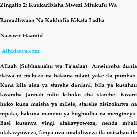
Zingatio 2: Kuukaribisha Mwezi Mtukufu Wa
Salaf Wa Ummah
Firaq-Makundi
Ramadhwaan Na Kukhofia Kikata Ladha
Fiqh-Ibaadah
Duaa-Adhkaar
Naaswir Haamid
Alhidaaya.com
Fataawa Za Ulamaa
Kauli Za Salaf
Allaah (Subhaanahu wa Ta'aalaa) Ameiumba dunia
Akhlaaq-Aadaab
Raqaaiq
ikiwa ni mchezo na hakuna ndani yake ila pumbao.
Kuna kila aina ya starehe duniani, bila ya kusahau
Familia-Jamii
Maswali-Majibu
kwamba Jannah ndio kiboko cha starehe. Kwani
huko kuna maisha ya milele, starehe zisizokuwa na
Chemsha Bongo
Vitabu
mpaka, hakuna maneno ya bughudha na mengineyo.
Basi kusanya vingi utakavyoweza, nenda mbali
Mapishi
utakavyoweza, fanya ovu unaloliweza ila usisahau ile