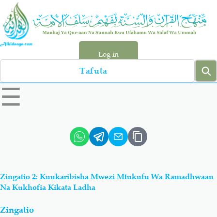
Skip
to
main
content
Log in
Search
left
☰
sidebar
menu
Qur-aan
Hadiyth
Sunnah
Tawhiyd
Zingatio 2: Kuukaribisha Mwezi Mtukufu Wa Ramadhwaan
Aqiydah
Manhaj
Na Kukhofia Kikata Ladha
Zingatio
Shirki & Kufru
Bid-'ah (Uzushi)