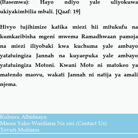
(Itasemwa): Hayo ndiyo yale uliyokuwa
ukiyakimbilia mbali.
[Qaaf: 19]
Hivyo tujihimize katika miezi hii mitukufu na
kumkaribisha mgeni mwema Ramadhwaan pamoja
na miezi iliyobaki kwa kuchuma yale ambayo
yatatuingiza Jannah na kuyaepuka yale ambayo
yatatuingiza Motoni. Kwani Moto ni matokeo ya
matendo maovu, wakati Jannah ni natija ya amali
njema.
Kuhusu Alhidaaya
Maoni Yako-Wasiliana Na sisi (Contact Us)
Tovuti Muhimu