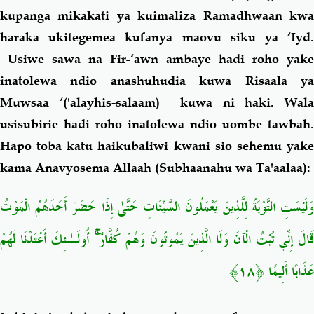
kupanga mikakati ya kuimaliza Ramadhwaan kwa
haraka ukitegemea kufanya maovu siku ya ‘Iyd.
Usiwe sawa na Fir-‘awn ambaye hadi roho yake
inatolewa ndio anashuhudia kuwa Risaala ya
Muwsaa ‘('alayhis-salaam) kuwa ni haki. Wala
usisubirie hadi roho inatolewa ndio uombe tawbah.
Hapo toba katu haikubaliwi kwani sio sehemu yake
kama Anavyosema Allaah (Subhaanahu wa Ta'aalaa):
وَلَيْسَتِ التَّوْبَةُ لِلَّذِينَ يَعْمَلُونَ السَّيِّئَاتِ حَتَّىٰ إِذَا حَضَرَ أَحَدَهُمُ الْمَوْتُ
قَالَ إِنِّي تُبْتُ الْآنَ وَلَا الَّذِينَ يَمُوتُونَ وَهُمْ كُفَّارٌ ۚ أُولَـٰئِكَ أَعْتَدْنَا لَهُمْ
عَذَابًا أَلِيمًا ﴿١٨﴾