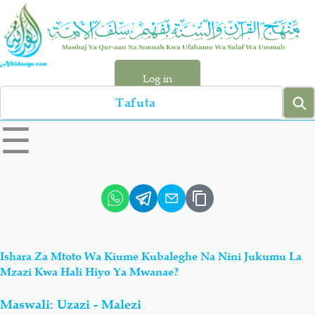
Skip
to
main
content
Log in
Search
left
☰
sidebar
menu
Qur-aan
Hadiyth
Sunnah
Tawhiyd
Ishara Za Mtoto Wa Kiume Kubaleghe Na Nini Jukumu La
Aqiydah
Manhaj
Mzazi Kwa Hali Hiyo Ya Mwanae?
Maswali: Uzazi - Malezi
Shirki & Kufru
Bid-'ah (Uzushi)