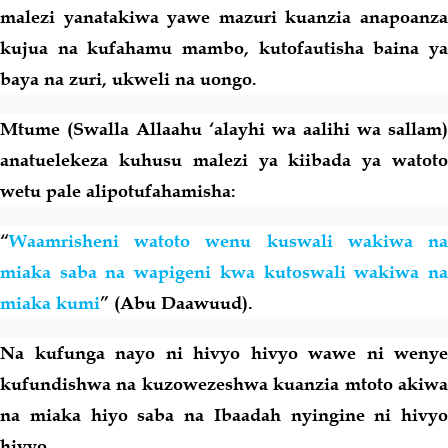
malezi yanatakiwa yawe mazuri kuanzia anapoanza
kujua na kufahamu mambo, kutofautisha baina ya
baya na zuri, ukweli na uongo.
Mtume
(Swalla Allaahu ‘alayhi wa aalihi wa sallam)
anatuelekeza kuhusu malezi ya kiibada ya watoto
wetu pale alipotufahamisha:
“
Waamrisheni watoto wenu kuswali wakiwa na
miaka saba na wapigeni kwa kutoswali wakiwa na
miaka kumi
” (Abu Daawuud).
Na kufunga nayo ni hivyo hivyo wawe ni wenye
kufundishwa na kuzowezeshwa kuanzia mtoto akiwa
na miaka hiyo saba na Ibaadah nyingine ni hivyo
hivyo.