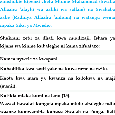
zimshukie kipenzi chetu Mtume Muhammad (Swalla
Allaahu ‘alayhi wa
aalihi
wa
sallam) na Swahab
zake (Radhiya Allaahu ‘anhum) na watangu wema
mpaka Siku ya Mwisho.
Shukrani zetu za dhati kwa muulizaji. Ishara ya
kijana wa kiume kubaleghe ni
kama
zifuatazo:
Kumea nywele za kwapani.
Kubadilika kwa sauti yake na kuwa nene na nzito.
Kuota kwa mara ya kwanza na kutokwa na maji
(manii).
Kufikia miaka kumi na tano (15).
Wazazi hawafai kungoja mpaka mtoto abaleghe ndio
waanze kumwambia kuhusu Swalah na Funga.
Bali