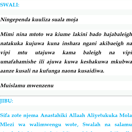
SWALI:
Salaf Wa Ummah
Firaq-Makundi
Ningependa kuuliza suala moja
Fiqh-Ibaadah
Duaa-Adhkaar
Mimi nina mtoto wa kiume lakini bado hajabaleigh
natakuka kujuwa kuna inshara ngani akibaeigh na
Fataawa Za Ulamaa
Kauli Za Salaf
vipi mtu utajuwa
kama
baleigh na vipi
umafahamishe ili ajuwa kuwa keshakuwa mkubwa
Akhlaaq-Aadaab
Raqaaiq
aanze kusali na kufunga naona kusaidiwa.
Muislamu mwenzenu
Familia-Jamii
Maswali-Majibu
JIBU:
Chemsha Bongo
Vitabu
Sifa zote njema Anastahiki Allaah Aliyetukuka Mola
Mapishi
Mlezi wa walimwengu wote, Swalah na salamu