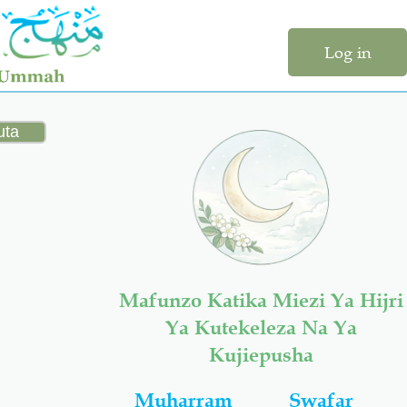
Log in
Mafunzo Katika Miezi Ya Hijri
Ya Kutekeleza Na Ya
Kujiepusha
Muharram
Swafar