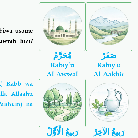
mbiwa usome
uwrah hizi?
صَفَرْ
مُحَرَّمْ
Rabiy’u
Rabiy'u
Al-Awwal
Al-Aakhir
la) Rabb wa
la Allaahu
 'anhum) na
رَبيعُ الآخِرْ
رَبيعُ الْأَوًّلْ