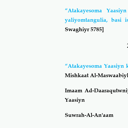
“Atakayesoma Yaasiy
yaliyomtangulia, basi
Swaghiyr
5785]
“Atakayesoma Yaasiyn k
Mishkaat Al-Maswaabiy
Imaam Ad-Daaraqutwniy 
Yaasiyn
Suwrah-Al-An'aam