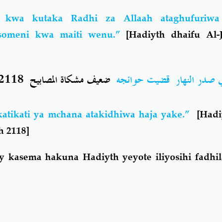
n kwa kutaka Radhi za Allaah ataghufuriw
 isomeni kwa maiti wenu.”
[Hadiyth dhaifu Al-
 صدر النهار قضيت حوائجه
ضعيف مشكاة المصابيح 2118
atikati ya mchana atakidhiwa haja yake.”
[Hadiy
h 2118]
kasema hakuna Hadiyth yeyote iliyosihi fadhil