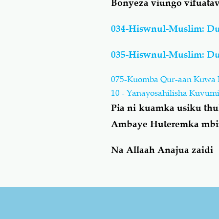
Bonyeza viungo vifuata
034-Hiswnul-Muslim: D
035-Hiswnul-Muslim: Du
075-Kuomba Qur-aan Kuwa 
10 - Yanayosahilisha Kuvumi
Pia ni kuamka usiku th
Ambaye Huteremka mbin
Na Allaah Anajua zaidi