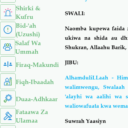
Shirki &
SWALI:
Kufru
Bid-'ah
Naomba kupewa faida 
(Uzushi)
ukiwa na shida au dhi
Salaf Wa
Shukran, Allaahu Barik, 
Ummah
JIBU:
Firaq-Makundi
AlhamduliLLaah - Him
Fiqh-Ibaadah
walimwengu, Swalaah
'alayhi wa aalihi wa
Duaa-Adhkaar
waliowafuata kwa wema
Fataawa Za
Ulamaa
Suwrah Yaasiyn