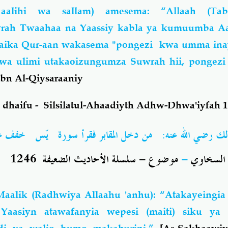
aalihi wa sallam) amesema: “Allaah (Ta
wrah Twaahaa na Yaassiy kabla ya kumuumba 
Malaika Qur-aan wakasema "pongezi kwa umma in
 kwa ulimi utakaoizungumza Suwrah hii, pongez
I
bn Al-Qiysaraaniy
dhaifu - Silsilatul-Ahaadiyth Adhw-Dhwa'iyfah 1
لك رضي الله عنه: من دخل المقابر فقرأ سورة يّس خفف عنه
سلسلة الأحاديث الضعيفة 1246 ..
-
موضوع
-
السخاوي
aalik (Radhwiya Allaahu 'anhu): “Atakayeingia
asiyn atawafanyia wepesi (maiti) siku ya 