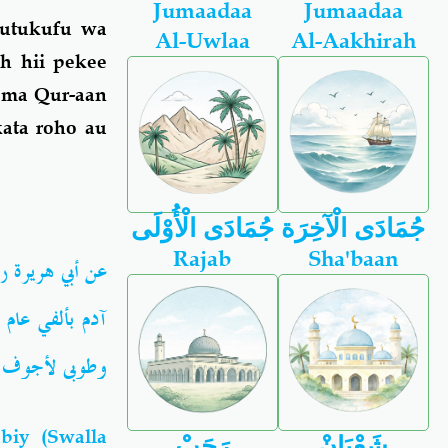
Jumaadaa
Jumaadaa
 utukufu wa
Al-Uwlaa
Al-Aakhirah
h hii pekee
oma Qur-aan
ata roho au
جُمَادَى الْآخِرَة
جُمَادَى الْأُوْلَى
Rajab
Sha'baan
عن أبي هريرة ر
آدم بألفي عا ،
وطوبى لأجوف "
iy (Swalla
شَعْبَانْ
رَجَبْ