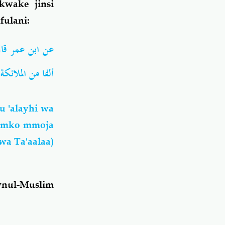
kwake jinsi
ulani:
عن ابن عمر قال
ألفا من الملائك
u 'alayhi wa
remko mmoja
wa Ta'aalaa)
swnul-Muslim