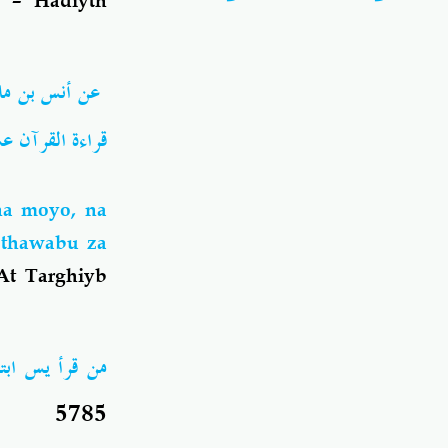
y – Hadiyth
عن أنس بن مال
قراءة القرآ))
na moyo, na
 thawabu za
At Targhiyb
من قرأ يس ا ))
5785