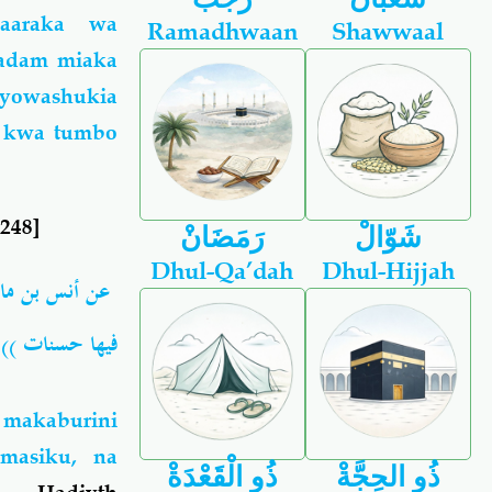
baaraka wa
Ramadhwaan
Shawwaal
Aadam miaka
ayowashukia
i kwa tumbo
248]
شَوّالْ
رَمَضَانْ
Dhul-Qa’dah
Dhul-Hijjah
عن أنس بن ما
فيها حسنات ))
 makaburini
masiku, na
ذُو الحِجَّةْ
ذُو الْقَعْدَةْ