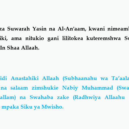
za Suwarah Yasin na Al-An'aam, kwani nimea
ki, ama nitukio gani lilitokea kuteremshwa S
In Shaa Allaah.
idi Anastahiki Allaah (Subhaanahu wa Ta’aa
 na salaam zimshukie Nabiy Muhammad (Swal
 sallam) na Swahaba zake (Radhwiya Allaahu
 mpaka Siku ya Mwisho.