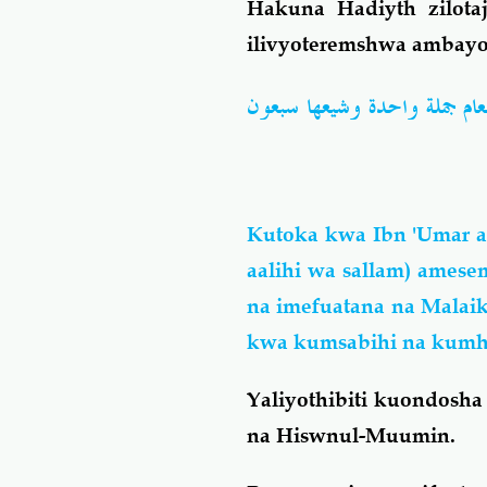
Hakuna Hadiyth zilota
ilivyoteremshwa ambayo
عام جملة واحدة وشيعها سبعون
Kutoka kwa Ibn 'Umar a
aalihi wa sallam) ame
na imefuatana na Malaik
kwa kumsabihi na kumhi
Yaliyothibiti kuondosha
na Hiswnul-Muumin.