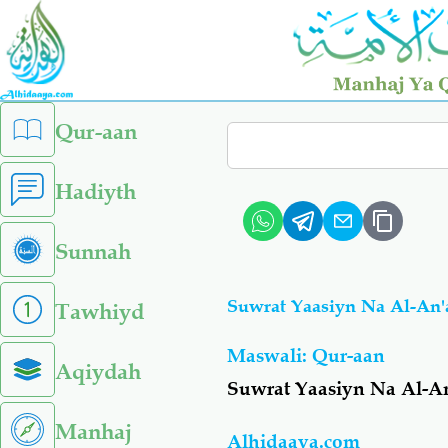
Skip
to
main
content
left
Qur-aan
Search
sidebar
menu
Hadiyth
Sunnah
Suwrat Yaasiyn Na Al-An'
Tawhiyd
Maswali: Qur-aan
Aqiydah
Suwrat Yaasiyn Na Al-A
Manhaj
Alhidaaya.com