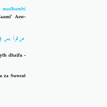
a madhambi
Jaami’ Asw-
من قرأ يس في
th dhaifu -
a za Suwrat