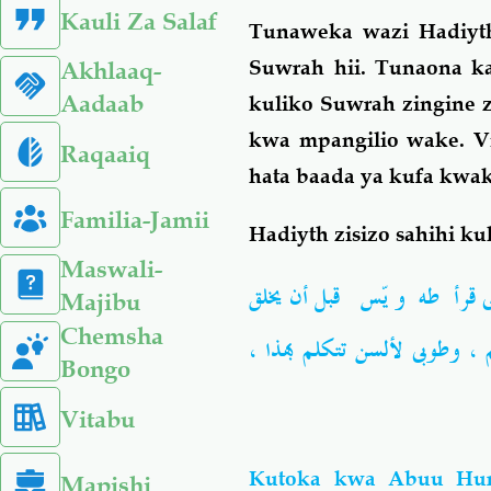
Kauli Za Salaf
Tunaweka wazi Hadiyth
Suwrah hii. Tunaona ka
Akhlaaq-
Aadaab
kuliko Suwrah zingine 
kwa mpangilio wake. Vi
Raqaaiq
hata baada ya kufa kwa
Familia-Jamii
Hadiyth zisizo sahihi k
Maswali-
الى قرأ طه و يّس قبل أن يخلق
Majibu
Chemsha
يهم ، وطوبى لألسن تتكلم بهذا
Bongo
Vitabu
Kutoka kwa Abuu Hur
Mapishi