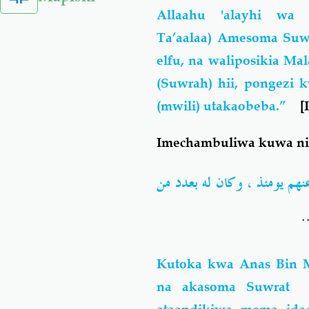
Allaahu 'alayhi wa 
Ta’aalaa) Amesoma Su
elfu, na waliposikia 
(Suwrah) hii, pongezi
(mwili) utakaobeba.”
[
Imechambuliwa kuwa ni 
م يومئذ ، وكان له بعدد من
Kutoka kwa Anas Bin M
na akasoma Suwrat Ya