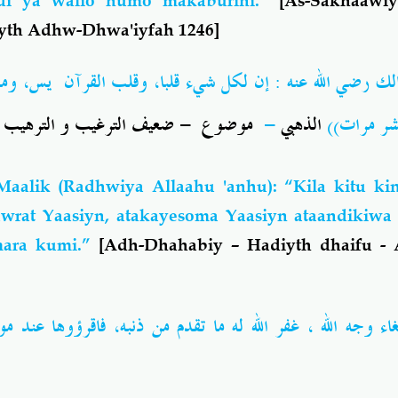
di ya walio humo makaburini.”
[
As-Sakhaawi
iyth Adhw-Dhwa'iyfah 1246]
إن لكل شيء قلبا، وقلب القرآن يس، ومن ق
:
ك رضي الله عنه
ضعيف الترغيب و الترهيب 85
-
موضوع
-
الذهبي
ن عشر مرات
aalik (Radhwiya Allaahu 'anhu): “Kila kitu ki
wrat Yaasiyn, atakayesoma Yaasiyn ataandikiwa
mara kumi.”
[
Adh-Dhahabiy – Hadiyth dhaifu - 
بتغاء وجه الله ، غفر الله له ما تقدم من ذنبه، فاقرؤوها عند