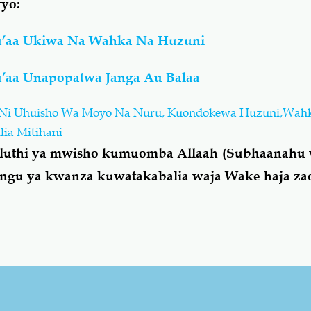
vyo:
u’aa Ukiwa Na Wahka Na Huzuni
’aa Unapopatwa Janga Au Balaa
Ni Uhuisho Wa Moyo Na Nuru, Kuondokewa Huzuni,Wah
lia Mitihani
uluthi ya mwisho kumuomba Allaah (Subhaanahu w
gu ya kwanza kuwatakabalia waja Wake haja za