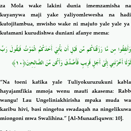
za Mola wake lakini dunia imemzamisha na
kuyanywa maji yake yaliyomlewesha na hadi
kutojitambua,
mwisho wake ni majuto yale yale y
kutamani kurudishwa duniani afanye mema:
وَأَنفِقُوا مِن مَّا رَزَقْنَاكُم مِّن قَبْلِ أَن يَأْتِيَ أَحَدَكُمُ الْمَوْتُ فَيَقُولَ رَبِّ
لَوْلَا أَخَّرْتَنِي إِلَىٰ أَجَلٍ قَرِيبٍ فَأَصَّدَّقَ وَأَكُن مِّنَ الصَّالِحِينَ﴿١٠﴾
“Na toeni katika yale Tuliyokuruzukuni kabla
hayajamfikia mmoja wenu mauti akasema: Rabb
wangu! Lau Ungeliniakhirisha mpaka muda wa
karibu hivi, basi ningetoa swadaqah na ningelikuwa
miongoni mwa Swalihina.”
[
Al-Munaafiquwn: 10].