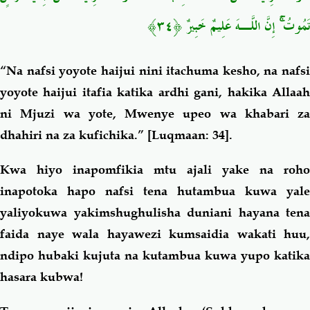
تَمُوتُ ۚ إِنَّ اللَّـهَ عَلِيمٌ خَبِيرٌ ﴿٣٤﴾
“Na nafsi yoyote haijui nini itachuma kesho, na nafsi
yoyote haijui itafia katika ardhi gani, hakika Allaah
ni Mjuzi wa yote, Mwenye upeo wa khabari za
dhahiri na za kufichika.”
[Luqmaan: 34].
Kwa hiyo inapomfikia mtu ajali yake na roho
inapotoka hapo nafsi tena hutambua kuwa yale
yaliyokuwa yakimshughulisha duniani hayana tena
faida naye wala hayawezi kumsaidia wakati huu,
ndipo hubaki kujuta na kutambua kuwa yupo katika
hasara kubwa!