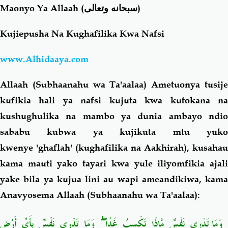
Maonyo Ya Allaah
(سبحانه وتعالى)
Salaf Wa Ummah
Firaq-Makundi
Kujiepusha Na Kughafilika Kwa Nafsi
Fiqh-Ibaadah
Duaa-Adhkaar
www.Alhidaaya.com
Allaah (Subhaanahu wa Ta'aalaa) Ametuonya tusije
Fataawa Za Ulamaa
Kauli Za Salaf
kufikia hali ya nafsi kujuta kwa kutokana na
kushughulika na mambo ya dunia ambayo ndio
Akhlaaq-Aadaab
Raqaaiq
sababu kubwa ya kujikuta mtu yuko
kwenye 'ghaflah' (kughafilika na Aakhirah), kusahau
Familia-Jamii
Maswali-Majibu
kama mauti yako tayari kwa yule iliyomfikia ajali
Chemsha Bongo
Vitabu
yake bila ya kujua lini au wapi ameandikiwa, kama
Anavyosema Allaah (Subhaanahu wa Ta'aalaa):
Mapishi
وَمَا تَدْرِي نَفْسٌ مَّاذَا تَكْسِبُ غَدًا ۖ وَمَا تَدْرِي نَفْسٌ بِأَيِّ أَرْضٍ