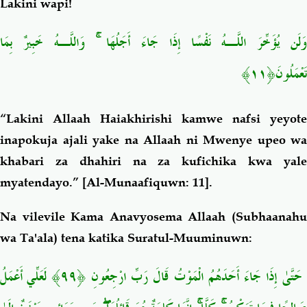
Lakini wapi!
وَلَن يُؤَخِّرَ اللَّـهُ نَفْسًا إِذَا جَاءَ أَجَلُهَا ۚ وَاللَّـهُ خَبِيرٌ بِمَا
تَعْمَلُونَ﴿١١﴾
“Lakini Allaah Haiakhirishi kamwe nafsi yeyote
inapokuja ajali yake na Allaah ni Mwenye upeo wa
khabari za dhahiri na za kufichika kwa yale
myatendayo.”
[Al-Munaafiquwn: 11].
Na vilevile Kama Anavyosema Allaah (Subhaanahu
wa Ta'ala) tena katika Suratul-Muuminuwn:
حَتَّىٰ إِذَا جَاءَ أَحَدَهُمُ الْمَوْتُ قَالَ رَبِّ ارْجِعُونِ ﴿٩٩﴾
لَعَلِّي أَعْمَلُ