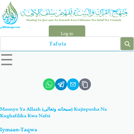
Skip
to
main
content
Log in
Search
left
☰
sidebar
menu
Qur-aan
Hadiyth
Sunnah
Tawhiyd
Maonyo Ya Allaah (سبحانه وتعالى) Kujiepusha Na
Aqiydah
Manhaj
Kughafilika Kwa Nafsi
Iymaan-Taqwa
Shirki & Kufru
Bid-'ah (Uzushi)