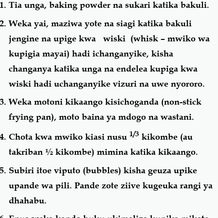
Tia unga, baking powder na sukari katika bakuli.
Weka yai, maziwa yote na siagi katika bakuli
jengine na upige kwa wiski (whisk – mwiko wa
kupigia mayai) hadi ichanganyike, kisha
changanya katika unga na endelea kupiga kwa
wiski hadi uchanganyike vizuri na uwe nyororo.
Weka motoni kikaango kisichoganda (non-stick
frying pan), moto baina ya mdogo na wastani.
1/3
Chota kwa mwiko kiasi nusu
kikombe (au
takriban ½ kikombe) mimina katika kikaango.
Subiri itoe viputo (bubbles) kisha geuza upike
upande wa pili. Pande zote ziive kugeuka rangi ya
dhahabu.