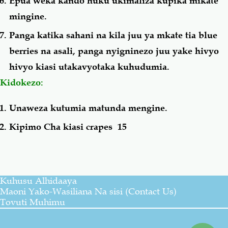
Epua weka kando huku ukimaliza kupika mikate
mingine.
Panga katika sahani na kila juu ya mkate tia blue
berries na asali, panga nyigninezo juu yake hivyo
hivyo kiasi utakavyotaka kuhudumia.
Kidokezo:
Unaweza kutumia matunda mengine.
Kipimo Cha kiasi crapes 15
Kuhusu Alhidaaya
Maoni Yako-Wasiliana Na sisi (Contact Us)
Tovuti Muhimu