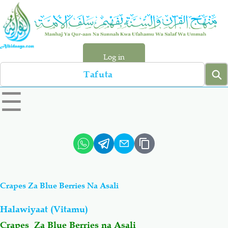
Skip
to
main
content
Log in
Search
left
☰
sidebar
menu
Qur-aan
Hadiyth
Sunnah
Tawhiyd
Crapes Za Blue Berries Na Asali
Aqiydah
Manhaj
Halawiyaat (Vitamu)
Shirki & Kufru
Bid-'ah (Uzushi)
Crapes Za Blue Berries na Asali