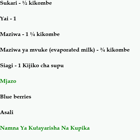
Sukari - ½ kikombe
Yai - 1
Maziwa - 1 ¼ kikombe
Maziwa ya mvuke (evaporated milk) - ¾ kikombe
Siagi - 1 Kijiko cha supu
Mjazo
Blue berries
Asali
Namna Ya Kutayarisha Na Kupika