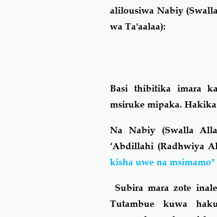
alilousiwa Nabiy (Swall
wa Ta'aalaa):
Basi thibitika imara 
msiruke mipaka. Hakik
Na Nabiy (Swalla Alla
‘Abdillahi (Radhwiya 
kisha uwe na msimamo"
Subira mara zote inale
Tutambue kuwa haku