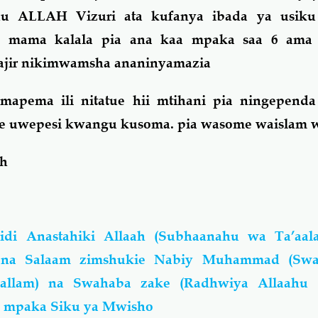
u ALLAH Vizuri ata kufanya ibada ya usiku
 mama kalala pia ana kaa mpaka saa 6 ama 
fajir nikimwamsha ananinyamazia
mapema ili nitatue hii mtihani pia ningepend
we uwepesi kwangu kusoma. pia wasome waislam
ah
idi Anastahiki Allaah (Subhaanahu wa Ta’aa
 na Salaam zimshukie Nabiy Muhammad (Swal
 sallam) na Swahaba zake (Radhwiya Allaahu
 mpaka Siku ya Mwisho