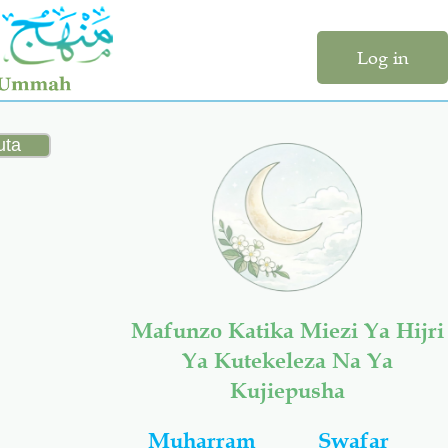
Log in
Mafunzo Katika Miezi Ya Hijri
Ya Kutekeleza Na Ya
Kujiepusha
Muharram
Swafar