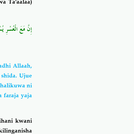
a Ta'aalaa)
إِنَّ مَعَ الْعُسْرِ يُ﴾
dhi Allaah,
shida. Ujue
 halikuwa ni
faraja yaja
ihani kwani
ilinganisha