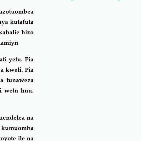
nazotuombea
ya kutafuta
abalie hizo
 Aamiyn
ti yetu. Pia
a kweli. Pia
ya tunaweza
i wetu huu.
kuendelea na
a kumuomba
oyote ile na