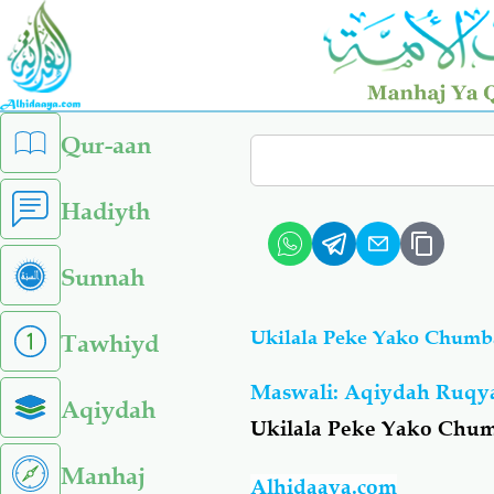
Skip
to
main
content
left
Qur-aan
Search
sidebar
menu
Hadiyth
Sunnah
Ukilala Peke Yako Chumb
Tawhiyd
Maswali: Aqiydah Ruqy
Aqiydah
Ukilala Peke Yako Chum
Manhaj
Alhidaaya.com