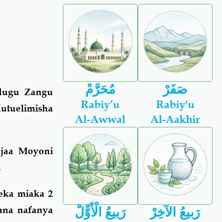
صَفَرْ
مُحَرَّمْ
dugu Zangu
Rabiy’u
Rabiy'u
utuelimisha
Al-Awwal
Al-Aakhir
ojaa Moyoni
.
eka miaka 2
ana nafanya
رَبيعُ الآخِرْ
رَبيعُ الْأَوًّلْ