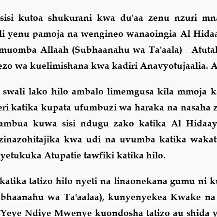
isi kutoa shukurani kwa du'aa zenu nzuri m
i yenu pamoja na wengineo wanaoingia Al Hidaa
amuomba Allaah (Subhaanahu wa Ta'aala) Atutak
ezo wa kuelimishana kwa kadiri Anavyotujaalia.
swali lako hilo ambalo limemgusa kila mmoja ka
ri katika kupata ufumbuzi wa haraka na nasaha z
ambua kuwa sisi ndugu zako katika Al Hidaa
zinazohitajika kwa udi na uvumba katika wakat
etukuka Atupatie tawfiki katika hilo.
atika tatizo hilo nyeti na linaonekana gumu ni 
bhaanahu wa Ta'aalaa), kunyenyekea Kwake n
 Yeye Ndiye Mwenye kuondosha tatizo au shida y