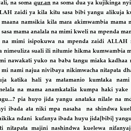
ali, na soma
qur.an
na soma dua ya kujikinga nyi
H zaidi ya kila kitu sasa bibi yangu alikuja k
ha maana namsikia kila mara akimwambia mama m
.. sasa mama analala na mimi kweli na mpenda m
la na mimi isipokuwa na mpenda zaidi ALLAH
 nimeuliza suali ili nitumie hikma kumwambia 
mi nawakati yuko na baba tangu miaka kadhaa 
a mi nami najua nivibaya nikimwacha nitapata d
uja katika hali ya matamanio kumtaka nami
imelala na mama anamkatalia kumpa haki yake 
gu...? pia huyo jida yangu anataka nilale na 
anyi ibada ata niki mpa nasaha na shindwa kue
e nikika ndani kufanya ibada huyu jida{bibi} yan
 nitapata majini nashindwa kuelewa nifanyaj