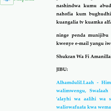
nashindwa kumu abud
nahofia kum bughudhi
kuangalia tv kuamka al
ninge penda munijibu 
kwenye e-mail yangu i
Shukran Wa Fi Amanill
JIBU:
AlhamduliLLaah - Him
walimwengu, Swalaah
'alayhi wa aalihi wa
waliowafuata kwa wema