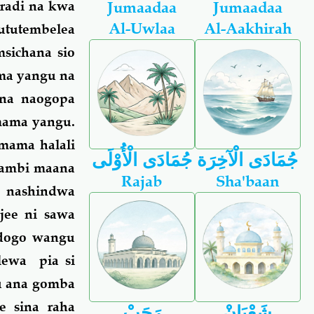
radi na kwa
Jumaadaa
Jumaadaa
Al-Uwlaa
Al-Aakhirah
ututembelea
sichana sio
ama yangu na
 na naogopa
mama yangu.
mama halali
جُمَادَى الْآخِرَة
جُمَادَى الْأُوْلَى
hambi maana
Rajab
Sha'baan
 nashindwa
jee ni sawa
mdogo wangu
lewa pia si
gu ana gomba
e sina raha
شَعْبَانْ
رَجَبْ