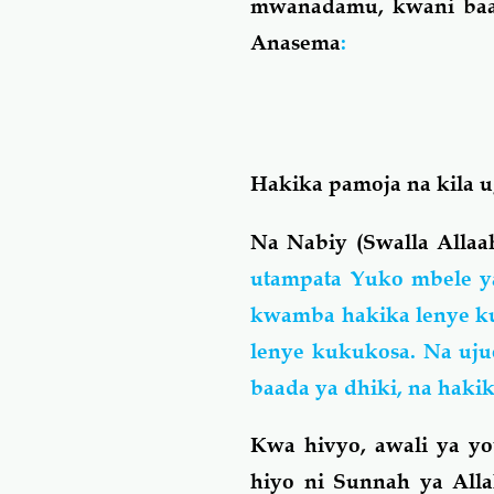
mwanadamu, kwani baada
Anasema
:
Hakika pamoja na kila 
Na Nabiy (Swalla Allaah
utampata Yuko mbele ya
kwamba hakika lenye ku
lenye kukukosa. Na uju
baada ya dhiki, na haki
Kwa hivyo, awali ya yo
hiyo ni Sunnah ya All