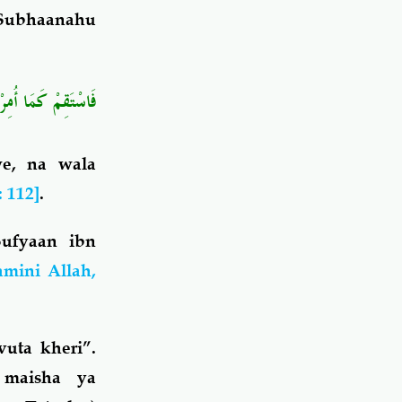
 (Subhaanahu
فَاسْتَقِمْ كَمَا أُمِ﴾
we, na wala
 112]
.
Sufyaan ibn
mini Allah,
uta kheri”.
 maisha ya