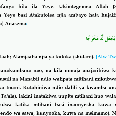
fanya hilo ila Yeye. Ukimtegemea Allah (
 Yeye basi Atakutolea njia ambayo hata hujaifi
aa) Anasema
:
يَجْعَل لَّهُ مَخْرَجًا
ah; Atamjaalia njia ya kutoka (shidani).
[Atw-Tw
unakumbana nao, na kila mmoja anajaribiwa k
usuli na Manabii ndio walipata mitihani mikubwa
kwa Imani. Kutahiniwa ndio dalili ya kwamba u
a'ala), lakini inatakiwa uupite mtihani huo wala
indwa katika mtihani basi inaonyesha kuwa
endo wa sawa, kunyooka, kuwa na msimamo). Na