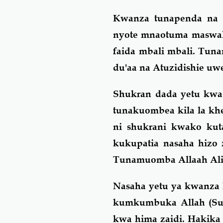
Kwanza tunapenda na s
nyote mnaotuma maswal
faida mbali mbali. Tun
du'aa na Atuzidishie uw
Shukran dada yetu kwa 
tunakuombea kila la khe
ni shukrani kwako kut
kukupatia nasaha hizo 
Tunamuomba Allaah Aliy
Nasaha yetu ya kwanza k
kumkumbuka Allah (Su
kwa hima zaidi. Hakika