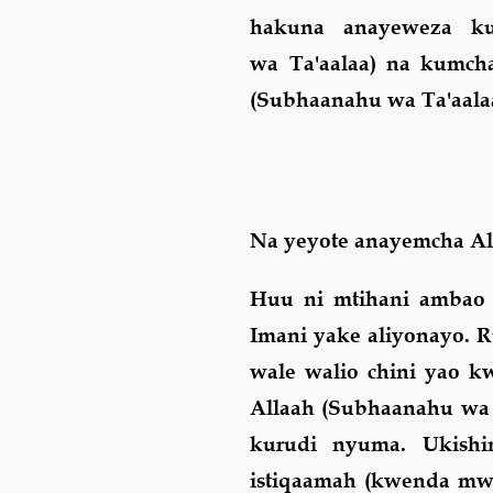
hakuna anayeweza ku
wa Ta'aalaa) na kumcha
(Subhaanahu wa Ta'aal
Na yeyote anayemcha Alla
Huu ni mtihani ambao 
Imani yake aliyonayo. R
wale walio chini yao 
Allaah (Subhaanahu wa T
kurudi nyuma. Ukish
istiqaamah (kwenda mw