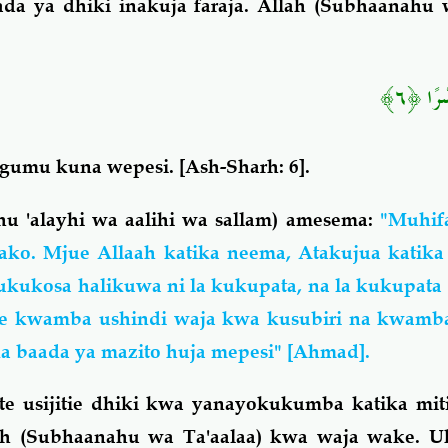
 ya dhiki inakuja faraja. Allah (Subhaanahu w
سْرًا ﴿٦
ugumu kuna wepesi.
[Ash-Sharh: 6].
u 'alayhi wa aalihi wa sallam) amesema:
"
Muhifa
ko. Mjue Allaah katika neema, Atakujua katika 
kukosa halikuwa ni la kukupata, na la kukupata
e kwamba ushindi waja kwa kusubiri na kwamba 
ka baada ya mazito huja mepesi"
[Ahmad].
te usijitie dhiki kwa yanayokukumba katika mit
ah (Subhaanahu wa Ta'aalaa) kwa waja wake. Uk