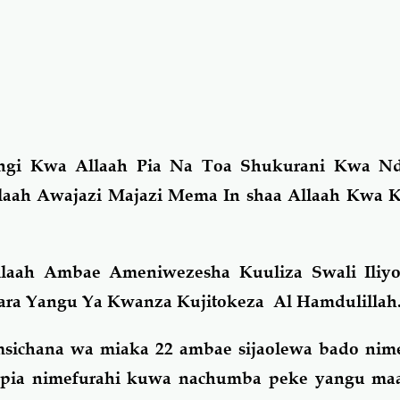
ngi Kwa Allaah Pia Na Toa Shukurani Kwa N
laah Awajazi Majazi Mema In shaa Allaah Kwa K
.
Allaah Ambae Ameniwezesha Kuuliza Swali Iliy
ara Yangu Ya Kwanza Kujitokeza Al Hamdulillah
sichana wa miaka 22 ambae sijaolewa bado nim
u pia nimefurahi kuwa nachumba peke yangu ma