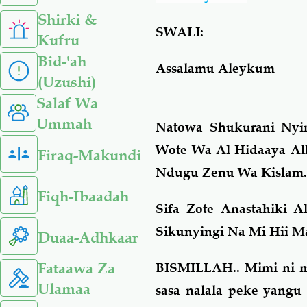
Shirki &
SWALI:
Kufru
Bid-'ah
Assalamu Aleykum
(Uzushi)
Salaf Wa
Ummah
Natowa Shukurani Nyi
Wote Wa Al Hidaaya Al
Firaq-Makundi
Ndugu Zenu Wa Kislam
Fiqh-Ibaadah
Sifa Zote Anastahiki 
Sikunyingi Na Mi Hii M
Duaa-Adhkaar
Fataawa Za
BISMILLAH.. Mimi ni m
Ulamaa
sasa nalala peke yang