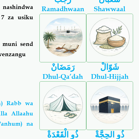
 nashindwa
Ramadhwaan
Shawwaal
7 za usiku
a muni send
 wenzangu
شَوّالْ
رَمَضَانْ
Dhul-Qa’dah
Dhul-Hijjah
la) Rabb wa
la Allaahu
 'anhum) na
ذُو الحِجَّةْ
ذُو الْقَعْدَةْ