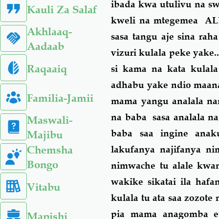
ibada kwa utulivu na sw
Kauli Za Salaf
kweli na mtegemea ALLA
Akhlaaq-
sasa tangu aje sina ra
Aadaab
vizuri kulala peke yake
Raqaaiq
si kama na kata kula
adhabu yake ndio maana
Familia-Jamii
mama yangu analala na
na baba sasa analala n
Maswali-
baba saa ingine anak
Majibu
Chemsha
lakufanya najifanya n
Bongo
nimwache tu alale kwan
wakike sikatai ila haf
Vitabu
kulala tu ata saa zozot
pia mama anagomba eti
Mapishi