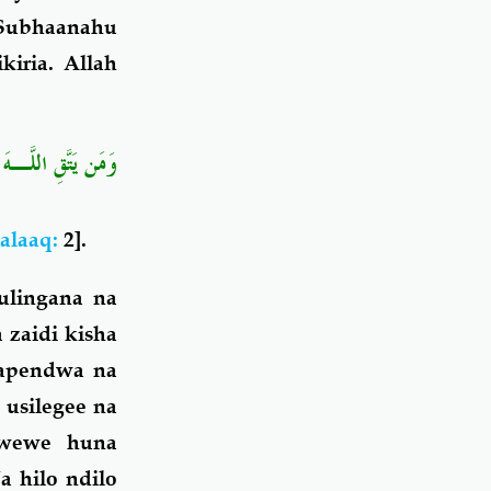
Subhaanahu
kiria. Allah
وَمَن يَتَّقِ اللَّـهَ 
alaaq:
2].
ulingana na
 zaidi kisha
napendwa na
 usilegee na
 wewe huna
 hilo ndilo