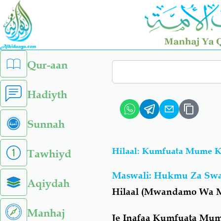
Skip
to
main
content
left
Qur-aan
Search
sidebar
menu
Hadiyth
Sunnah
Hilaal: Kumfuata Mume 
Tawhiyd
Maswali: Hukmu Za S
Aqiydah
Hilaal (Mwandamo Wa 
Manhaj
Je Inafaa Kumfuata Mu