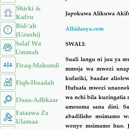
Shirki &
Japokuwa Alikuwa Akif
Kufru
Bid-'ah
Alhidaaya.com
(Uzushi)
Salaf Wa
SWALI:
Ummah
Suali langu ni juu ya
Firaq-Makundi
mmoja wa mwezi unap
kufariki, baadae alio
Fiqh-Ibaadah
Hufuata mwezi unaonek
wa nchi bila kuzingatia
Duaa-Adhkaar
amesoma sana dini. 
Fataawa Za
abadilishe msimamo w
Ulamaa
wenye msimamo huo. J