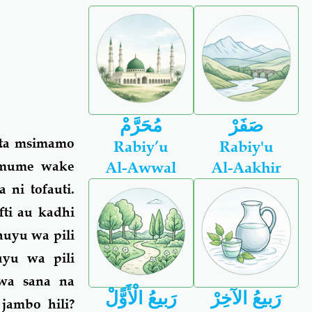
صَفَرْ
مُحَرَّمْ
ata msimamo
Rabiy’u
Rabiy'u
 mume wake
Al-Awwal
Al-Aakhir
ni tofauti.
ti au kadhi
huyu wa pili
yu wa pili
wa sana na
رَبيعُ الآخِرْ
رَبيعُ الْأَوًّلْ
ambo hili?