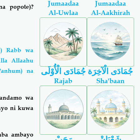
Jumaadaa
Jumaadaa
a popote)?
Al-Uwlaa
Al-Aakhirah
a) Rabb wa
la Allaahu
جُمَادَى الْآخِرَة
جُمَادَى الْأُوْلَى
 'anhum) na
Rajab
Sha'baan
mwandamo wa
hayo ni kuwa
umba ambayo
شَعْبَانْ
رَجَبْ