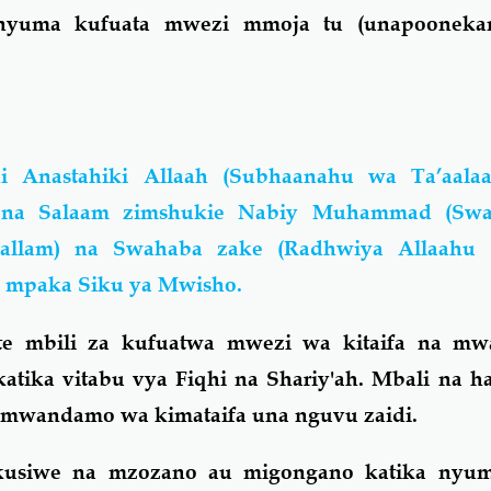
nyuma kufuata mwezi mmoja tu (unapoonekan
i Anastahiki Allaah (Subhaanahu wa Ta’aala
 na Salaam zimshukie Nabiy Muhammad (Swal
 sallam) na Swahaba zake (Radhwiya Allaahu
 mpaka Siku ya Mwisho.
ote mbili za kufuatwa mwezi wa kitaifa na 
katika vitabu vya Fiqhi na Shariy'ah. Mbali na 
ta mwandamo wa kimataifa una nguvu zaidi.
o kusiwe na mzozano au migongano katika ny