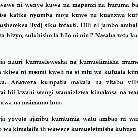
wawe ni wenye kuwa na mapenzi na huruma ba
abisa katika nyumba moja kuwe na kuanzwa ku
usherekea 'Iyd) siku tofauti. Hili ni jambo ambal
 hivyo, suluhisho la hilo ni nini? Nasaha zetu ku
jia nzuri kumuelewesha na kumuelimisha mum
a ikiwa ni msomi kweli na si mtu wa kufuata 
ika. Anaweza kumpatia makala na vitabu vil
ai hii kwani wengi wanaielewa kimakosa na wa
ikuwa na msimamo huo.
tija yoyote ajaribu kumtumia watu ambao ni w
a kimataifa ili waweze kumueleimisha kuhusu h