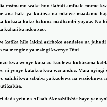
lia msimamo wake huo itabidi amfuate mume kwan
me ana haki ya kutiiwa na mkewe maadamu ha
ka kufuata huko hakuna madhambi yoyote. Na hili
ta kuharibu ndoa zao.
katika hilo lakini asichoke aendelee na juhudi
o na mengine ya msingi kwenye Dini.
unzo kwa wenye kuoa au kuolewa kulitizama kabla
we ni yenye kutokea kwa wanandoa. Mara nyingi 
iyo sahihi kwa sababu ya kuolewa na wasiokuwa 
ti kabisa.
i dada yetu na Allaah Akusahilishie hayo yanayo