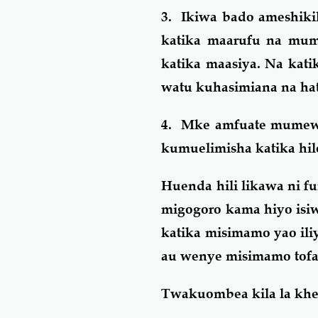
3. Ikiwa bado ameshiki
katika maarufu na mu
katika maasiya. Na kati
watu kuhasimiana na ha
4. Mke amfuate mumewe 
kumuelimisha katika hil
Huenda hili likawa ni f
migogoro kama hiyo isi
katika misimamo yao il
au wenye misimamo tofau
Twakuombea kila la kher