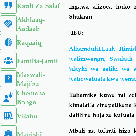
Kauli Za Salaf
Ingawa alizoea huko 
Shukran
Akhlaaq-
Aadaab
JIBU:
Raqaaiq
AlhamduliLLaah Himid
walimwengu, Swalaah
Familia-Jamii
'alayhi wa aalihi wa
Maswali-
waliowafuata kwa wema
Majibu
Chemsha
Ifahamike kuwa rai z
Bongo
kimataifa zinapatikana 
dalili na hoja za kufua
Vitabu
Mbali na tofauti hiz
Mapishi