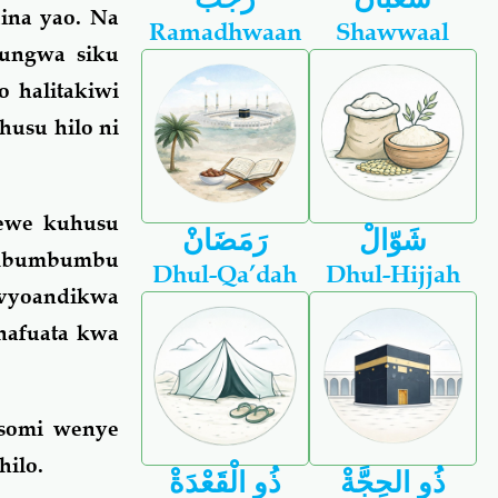
ina yao. Na
Ramadhwaan
Shawwaal
fungwa siku
o halitakiwi
husu hilo ni
ewe kuhusu
شَوّالْ
رَمَضَانْ
kimbumbumbu
Dhul-Qa’dah
Dhul-Hijjah
ivyoandikwa
nafuata kwa
asomi wenye
ilo.
ذُو الحِجَّةْ
ذُو الْقَعْدَةْ