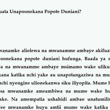
uata Unapoonekana Popote Duniani?
 mwanamke aliolewa na mwanamme ambaye akifu
oonekana popote duniani hufunga. Baada ya
lewa na mwanamme ambaye msimamo wake ulikua 
ana katika nchi yake au unapotangaziwa na muf
 nchi nyengine ulionekanwa siku iliyopita. Mume 
Sasa mwanamke ameambiwa na mume wake hu
ake. Na amempatia ushahidi ambao unatumili
ee mwanamke huyu amtii mume wake katika j