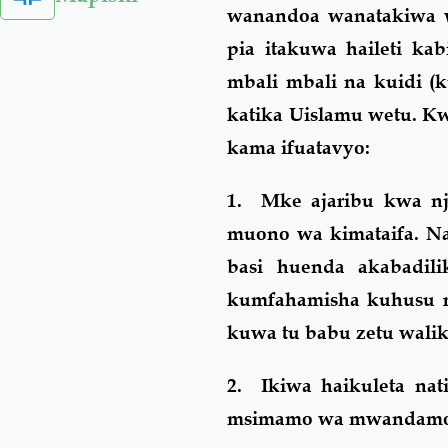
wanandoa wanatakiwa 
pia itakuwa haileti k
mbali mbali na kuidi (k
katika Uislamu wetu. Kwa
kama ifuatavyo:
1. Mke ajaribu kwa n
muono wa kimataifa. N
basi huenda akabadil
kumfahamisha kuhusu r
kuwa tu babu zetu wal
2. Ikiwa haikuleta na
msimamo wa mwandamo w