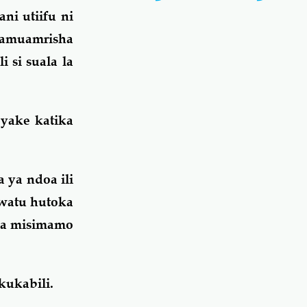
i utiifu ni
jamuamrisha
 si suala la
 yake katika
 ya ndoa ili
watu hutoka
na misimamo
kukabili.