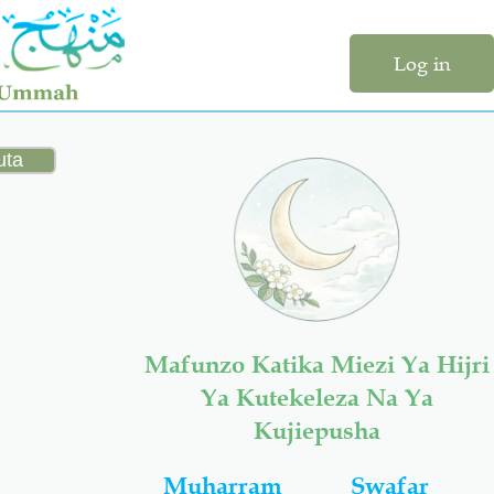
Log in
Mafunzo Katika Miezi Ya Hijri
Ya Kutekeleza Na Ya
Kujiepusha
Muharram
Swafar