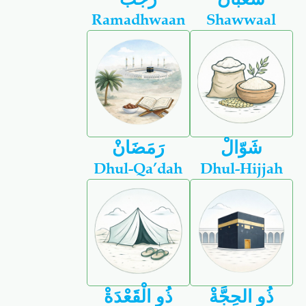
Ramadhwaan
Shawwaal
شَوّالْ
رَمَضَانْ
Dhul-Qa’dah
Dhul-Hijjah
ذُو الحِجَّةْ
ذُو الْقَعْدَةْ