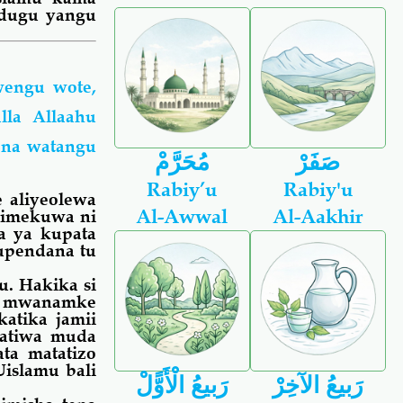
ndugu yangu
wengu wote,
la Allaahu
 na watangu
صَفَرْ
مُحَرَّمْ
Rabiy’u
Rabiy'u
 aliyeolewa
Al-Awwal
Al-Aakhir
 imekuwa ni
a ya kupata
upendana tu
. Hakika si
a mwanamke
atika jamii
patiwa muda
ta matatizo
islamu bali
رَبيعُ الآخِرْ
رَبيعُ الْأَوًّلْ