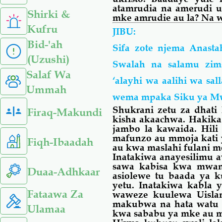
atamrudia na amerudi u
Shirki &
mke amrudie au la? Na 
Kufru
JIBU:
Bid-'ah
Sifa zote njema Anast
(Uzushi)
Swalah na salamu zim
Salaf Wa
‘alayhi wa
aalihi
wa
sal
Ummah
wema mpaka Siku ya M
Shukrani zetu za dhat
Firaq-Makundi
kisha akaachwa. Hakik
jambo la kawaida. Hili
mafunzo au mmoja kati 
Fiqh-Ibaadah
au kwa maslahi fulani m
Inatakiwa anayesilimu 
sawa kabisa kwa mwa
Duaa-Adhkaar
asiolewe tu baada ya 
yetu. Inatakiwa kabl
Fataawa Za
waweze kuulewa Uislam
makubwa na hata watu k
Ulamaa
kwa sababu ya mke au