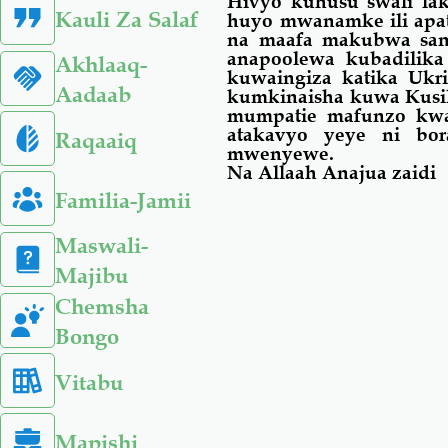
Hivyo kuhusu swali la
Kauli Za Salaf
huyo mwanamke ili apat
na maafa makubwa
sa
anapoolewa kubadilika
Akhlaaq-
kuwaingiza katika Ukr
Aadaab
kumkinaisha kuwa Kusili
mumpatie mafunzo kwa 
atakavyo yeye ni bo
Raqaaiq
mwenyewe.
Na Allaah Anajua zaidi
Familia-Jamii
Maswali-
Majibu
Chemsha
Bongo
Vitabu
Mapishi