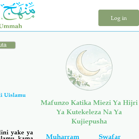
Log in
di Uislamu
Mafunzo Katika Miezi Ya Hijri
Ya Kutekeleza Na Ya
Kujiepusha
ini yake ya
Muharram
Swafar
islamu
kama