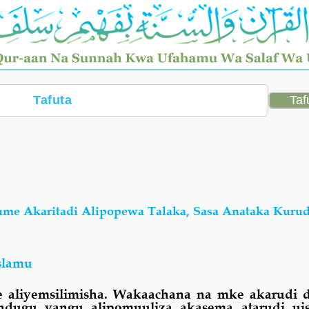
ume Akaritadi Alipopewa Talaka, Sasa Anataka Kuru
islamu
 aliyemsilimisha. Wakaachana na mke akarudi d
 ndugu yangu alipomuuliza akasema atarudi u