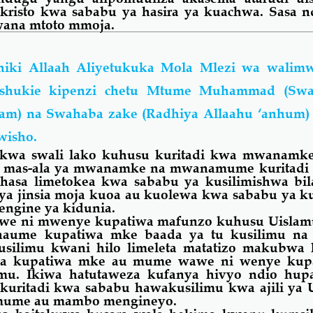
kristo kwa sababu ya hasira ya kuachwa. Sasa 
wana mtoto mmoja.
ahiki Allaah Aliyetukuka Mola Mlezi wa walim
shukie kipenzi chetu Mtume Muhammad (Swal
lam) na Swahaba zake (Radhiya Allaahu ‘anhum)
wisho.
i kwa swali lako kuhusu kuritadi kwa mwanamke
a mas-ala ya mwanamke na mwanamume kuritadi
 hasa limetokea kwa sababu ya kusilimishwa bil
ya jinsia moja kuoa au kuolewa kwa sababu ya k
engine ya kidunia.
awe ni mwenye kupatiwa mafunzo kuhusu Uislamu
naume kupatiwa mke baada ya tu kusilimu n
kusilimu kwani
hilo
limeleta matatizo makubwa k
a ya kupatiwa mke au mume wawe ni wenye ku
u. Ikiwa hatutaweza kufanya hivyo ndio hupa
uritadi kwa sababu hawakusilimu kwa ajili ya U
 mume au mambo mengineyo.