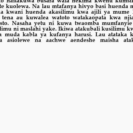
ko haitakuwa busara wala hekima kwenu kumsil
e kuolewa. Na lau mtafanya hivyo basi huenda 
na
kwani huenda akasilimu kwa ajili ya mume l
 tena au kuwalea watoto watakaopata kwa nj
isto. Nasaha yetu ni kuwa twaomba mumfanyi
mu ni maslahi yake. Ikiwa atakubali kusilimu kw
muda kabla ya kufanya harusi. Lau atataka 
ra asiolewe na aachwe aendeshe maisha ata