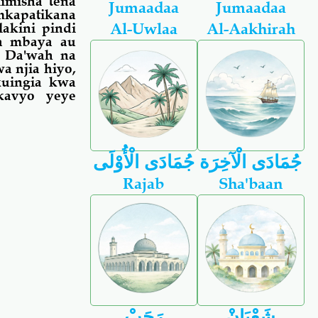
imisha tena
Jumaadaa
Jumaadaa
mkapatikana
Al-Uwlaa
Al-Aakhirah
akini pindi
ia mbaya au
e Da'wah na
a njia hiyo,
kuingia kwa
kavyo yeye
جُمَادَى الْآخِرَة
جُمَادَى الْأُوْلَى
Rajab
Sha'baan
شَعْبَانْ
رَجَبْ