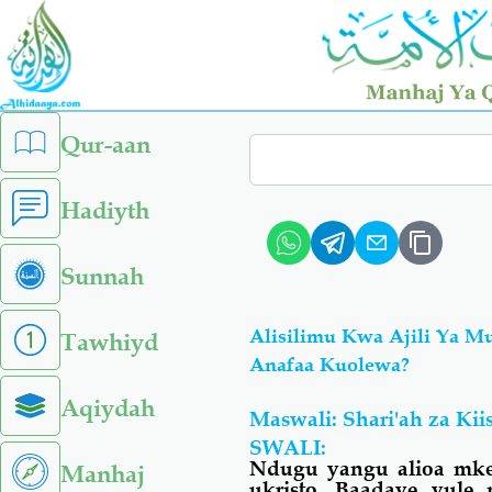
Skip
to
main
content
left
Qur-aan
Search
sidebar
menu
Hadiyth
Sunnah
Alisilimu Kwa Ajili Ya M
Tawhiyd
Anafaa Kuolewa?
Aqiydah
Maswali: Shari'ah za Ki
SW
ALI
:
Ndugu yangu alioa mke
Manhaj
ukristo. Baadaye yule