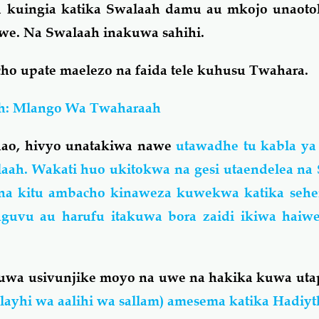
 kuingia katika Swalaah damu au mkojo unaotok
we. Na Swalaah inakuwa sahihi.
ho upate maelezo na faida tele kuhusu Twahara.
h: Mlango Wa Twaharaah
 hao, hivyo unatakiwa nawe
utawadhe tu kabla ya
laah. Wakati huo ukitokwa na gesi utaendelea na
kuna kitu ambacho kinaweza kuwekwa katika seh
ya nguvu au harufu itakuwa bora zaidi ikiwa haiw
uwa usivunjike moyo na uwe na hakika kuwa uta
alayhi wa aalihi wa sallam) amesema katika Hadiyt