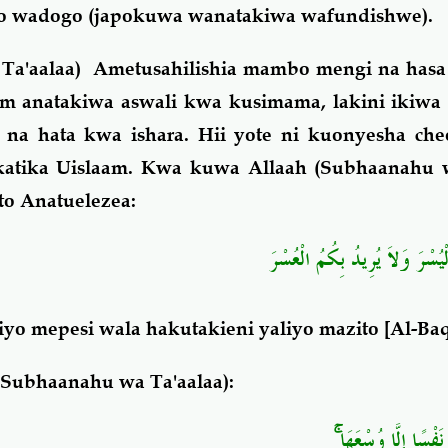
o wadogo (japokuwa wanatakiwa wafundishwe).
Ta'aalaa) Ametusahilishia mambo mengi na hasa 
am anatakiwa aswali kwa kusimama, lakini ikiwa
na hata kwa ishara. Hii yote ni kuonyesha cheo
tika Uislaam. Kwa kuwa Allaah (Subhaanahu w
ito Anatuelezea:
ْيُسْرَ وَلاَ يُرِيدُ بِكُمُ الْعُسْرَ
iyo mepesi wala hakutakieni yaliyo mazito
[Al-Baq
(Subhaanahu wa Ta'aalaa):
ُ نَفْسًا إِلَّا وُسْعَهَا