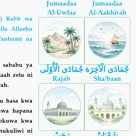
Jumaadaa
Jumaadaa
Al-Uwlaa
Al-Aakhirah
a) Rabb wa
la Allaahu
 'anhum) na
 sababu ya
جُمَادَى الْآخِرَة
جُمَادَى الْأُوْلَى
aah zetu ni
Rajab
Sha'baan
ah.
gu hasa kwa
kuwa hapana
ipokuwa kwa
hukuliwi ni
شَعْبَانْ
رَجَبْ