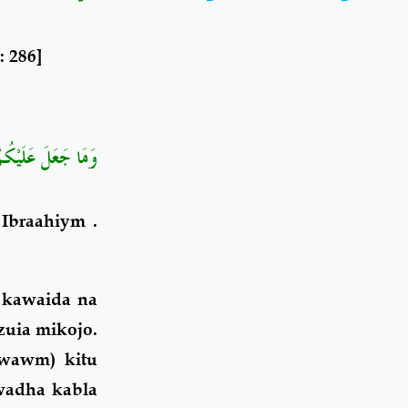
: 286]
وَمَا جَعَلَ عَلَيْكُ ۚ
 Ibraahiym
.
 kawaida na
zuia mikojo.
wawm) kitu
wadha kabla