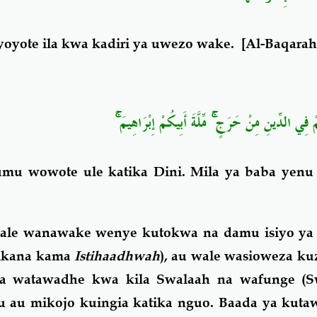
i yoyote ila kwa kadiri ya uwezo wake.
[Al-Baqarah
مْ فِي الدِّينِ مِنْ حَرَجٍ ۚ مِّلَّةَ أَبِيكُمْ إِبْرَاهِيمَ
mu wowote ule katika Dini. Mila ya baba yenu
wale wanawake wenye kutokwa na damu isiyo ya
likana kama
Istihaadhwah
), au wale wasioweza ku
 watawadhe kwa kila Swalaah na wafunge (S
u au mikojo kuingia katika nguo. Baada ya kuta