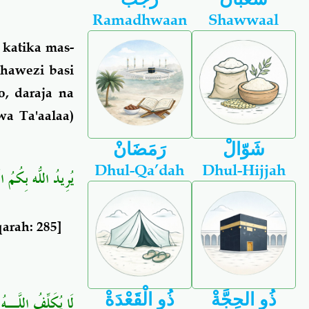
Ramadhwaan
Shawwaal
katika mas-
 hawezi basi
, daraja na
a Ta'aalaa)
شَوّالْ
رَمَضَانْ
Dhul-Qa’dah
Dhul-Hijjah
يُرِيدُ اللّهُ بِكُمُ ال
arah: 285]
ذُو الحِجَّةْ
ذُو الْقَعْدَةْ
لَا يُكَلِّفُ اللَّـه ۚ