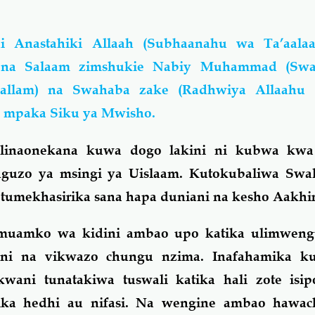
i Anastahiki Allaah (Subhaanahu wa Ta’aala
 na Salaam zimshukie Nabiy Muhammad (Swal
 sallam) na Swahaba zake (Radhwiya Allaahu
 mpaka Siku ya Mwisho.
 linaonekana kuwa dogo lakini ni kubwa kwa
zo ya msingi ya Uislaam. Kutokubaliwa Swal
umekhasirika sana hapa duniani na kesho Aakhir
a muamko wa kidini ambao upo katika ulimwen
hani na vikwazo chungu nzima. Inafahamika 
ani tunatakiwa tuswali katika hali zote is
ka hedhi au nifasi. Na wengine ambao hawac