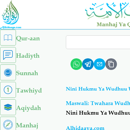
Skip
to
main
content
left
Qur-aan
Search
sidebar
menu
Hadiyth
Sunnah
Nini Hukmu Ya Wudhuu W
Tawhiyd
Maswali: Twahara Wud
Aqiydah
Nini Hukmu Ya Wudhuu
Manhaj
Alhidaaya.com