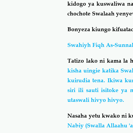
kidogo ya kuswaliwa na
chochote Swalaah yenye
Bonyeza kiungo kifuatac
Swahiyh Fiqh As-Sunna
Tatizo lako ni kama la
kisha uingie katika Swa
kuirudia tena. Ikiwa 
siri ili sauti isitoke 
utaswali hivyo hivyo.
Nasaha yetu kwako ni k
Nabiy (Swalla Allaahu '