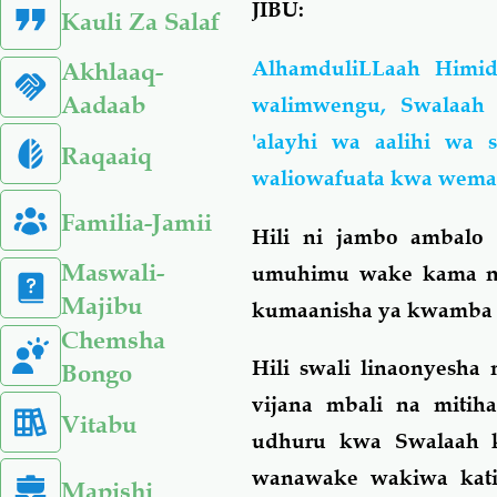
JIBU:
Kauli Za Salaf
AlhamduliLLaah Himid
Akhlaaq-
Aadaab
walimwengu, Swalaah
'alayhi wa aalihi wa
Raqaaiq
waliowafuata kwa wema
Familia-Jamii
Hili ni jambo ambalo
Maswali-
umuhimu wake kama ngu
Majibu
kumaanisha ya kwamba t
Chemsha
Hili swali linaonyesh
Bongo
vijana mbali na miti
Vitabu
udhuru kwa Swalaah kw
wanawake wakiwa kati
Mapishi