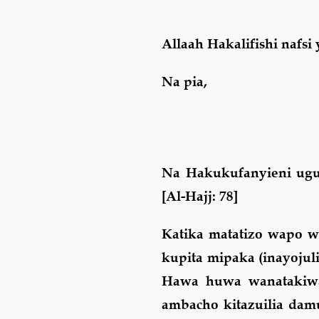
Allaah Hakalifishi nafs
Na pia,
Na Hakukufanyieni ugu
[Al-Hajj: 78]
Katika matatizo wapo 
kupita mipaka (inayoju
Hawa huwa wanatakiwa
ambacho kitazuilia dam