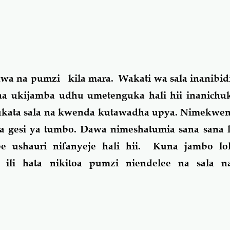
kwa na pumzi kila mara. Wakati wa sala inanibidi
a ukijamba udhu umetenguka hali hii inanichuk
kata sala na kwenda kutawadha upya. Nimekwend
a gesi ya tumbo. Dawa nimeshatumia sana sana l
e ushauri nifanyeje hali hii. Kuna jambo lo
a ili hata nikitoa pumzi niendelee na sala n