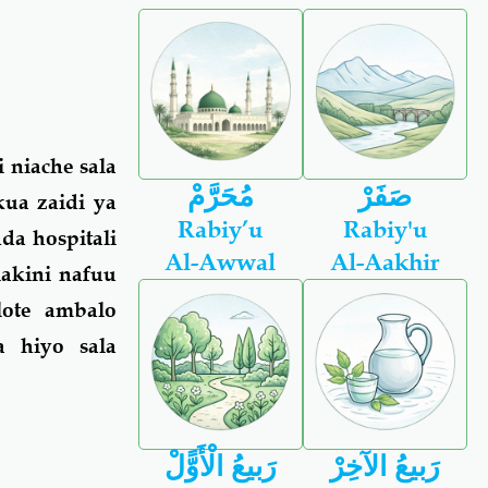
 niache sala
صَفَرْ
مُحَرَّمْ
ua zaidi ya
Rabiy’u
Rabiy'u
a hospitali
Al-Awwal
Al-Aakhir
akini nafuu
lote ambalo
a hiyo sala
رَبيعُ الآخِرْ
رَبيعُ الْأَوًّلْ