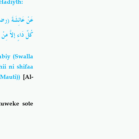
 Hadiyth:
عَنْ عَائِشَةَ (رضي ال
كُلِّ دَاءٍ إلاَّ م))
biy (Swalla
ii ni shifaa
(Mauti))
[Al-
tuweke sote