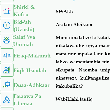
Shirki &
SWALI:
Kufru
Bid-'ah
Asalam Aleikum
(Uzushi)
Salaf Wa
Mimi ninatatizo la kuto
Ummah
nikatawadhe upya maan
mara nne mpaka tano ku
Firaq-Makundi
tatizo wameniambia nin
Fiqh-Ibaadah
sikupata. Naomba unip
ninaweza kulitanguliz
Duaa-Adhkaar
itakubalika?
Fataawa Za
WabiLlahi taufiq
Ulamaa