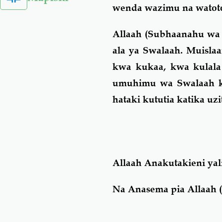
wenda wazimu na watot
Allaah (Subhaanahu wa 
ala ya Swalaah. Muisla
kwa kukaa, kwa kulala 
umuhimu wa Swalaah ka
hataki kututia katika uz
Allaah Anakutakieni yal
Na Anasema pia Allaah 