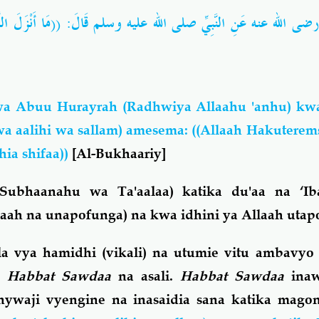
َةَ رضى الله عنه عَنِ النَّبِيِّ صلى الله عليه وسلم قَالَ: ((مَا أَنْزَلَ اللَّهُ 
a Abuu Hurayrah (Radhwiya Allaahu 'anhu) k
 wa aalihi wa sallam) amesema: ((Allaah Hakutere
ia shifaa))
[Al-Bukhaariy]
Subhaanahu wa Ta'aalaa) katika du'aa na ‘I
aah na unapofunga) na kwa idhini ya Allaah utap
la vya hamidhi (vikali) na utumie vitu ambavyo
a
Habbat Sawdaa
na asali.
Habbat Sawdaa
ina
nywaji vyengine na inasaidia sana katika magon