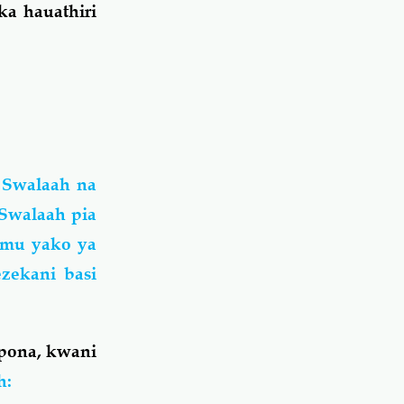
a hauathiri
 Swalaah na
 Swalaah pia
emu yako ya
ezekani basi
pona, kwani
h: