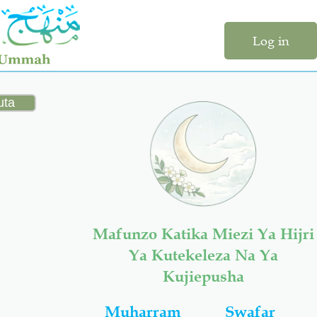
Log in
Mafunzo Katika Miezi Ya Hijri
Ya Kutekeleza Na Ya
Kujiepusha
Muharram
Swafar