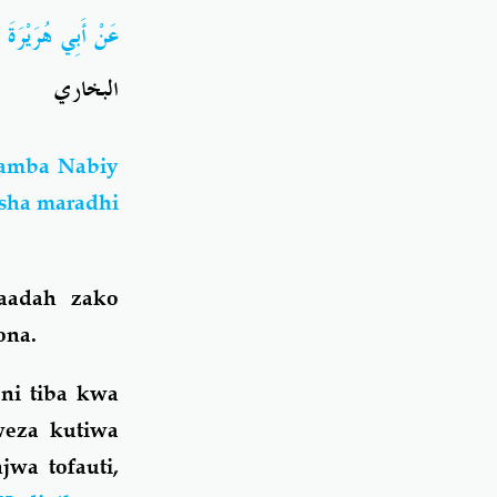
عَنْ أَبِي هُرَيْر))
البخاري
wamba Nabiy
msha maradhi
baadah zako
ona.
 ni tiba kwa
weza kutiwa
jwa tofauti,