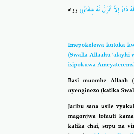
دَاءً إِلاَّ أَنْزَلَ لَهُ شِفَاءً
رواه
Imepokelewa kutoka kw
(Swalla Allaahu 'alayhi
isipokuwa Ameyateremsh
Basi muombe Allaah (
nyenginezo (katika Swal
Jaribu sana usile vyaku
magonjwa tofauti kam
katika chai, supu na vi