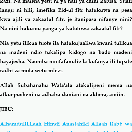
kazi. Na maisha yetu ni ya hali ya chini kabisa. Suali
langu ni hili, imefika Eid-ul fitr hatukuwa na pesa
kwa ajili ya zakaatul fitr, je itanipasa nifanye nini?
Na nini hukumu yangu ya kutotowa zakaatul fitr?
Nia yetu ilikua tuote ila hatukujaaliwa kwani tulikua
na madeni ndio tukalipa kidogo na bado madeni
hayajesha. Naomba mnifafanulie la kufanya ili tupate
radhi za mola wetu mlezi.
Allah Subahanahu Wata'ala atakulipeni mema na
atkuepusheni na adhabu duniani na akhera, amiin.
JIBU:
AlhamduliLLaah Himdi Anastahiki Allaah Rabb wa