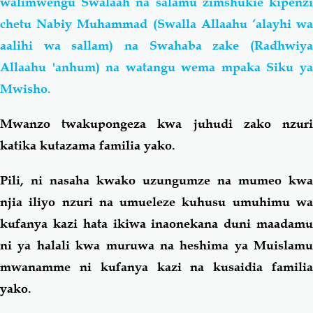
walimwengu Swalaah na salamu zimshukie kipenzi
chetu Nabiy Muhammad (Swalla Allaahu ‘alayhi wa
aalihi wa sallam) na Swahaba zake (Radhwiya
Allaahu 'anhum) na watangu wema mpaka Siku ya
Mwisho
.
Mwanzo twakupongeza kwa juhudi zako nzuri
katika kutazama familia yako.
Pili, ni nasaha kwako uzungumze na mumeo kwa
njia iliyo nzuri na umueleze kuhusu umuhimu wa
kufanya kazi hata ikiwa inaonekana duni maadamu
ni ya halali kwa muruwa na heshima ya Muislamu
mwanamme ni kufanya kazi na kusaidia familia
yako.