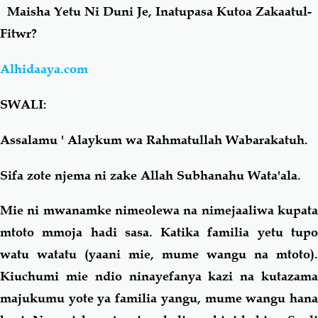
Maisha Yetu Ni Duni Je, Inatupasa Kutoa Zakaatul-
Fitwr?
Salaf Wa Ummah
Firaq-Makundi
Alhidaaya.com
Fiqh-Ibaadah
Duaa-Adhkaar
SWALI:
Fataawa Za Ulamaa
Kauli Za Salaf
Assalamu ' Alaykum wa Rahmatullah Wabarakatuh.
Akhlaaq-Aadaab
Raqaaiq
Sifa zote njema ni zake Allah Subhanahu Wata'ala.
Familia-Jamii
Maswali-Majibu
Mie ni mwanamke nimeolewa na nimejaaliwa kupata
mtoto mmoja hadi sasa. Katika familia yetu tupo
Chemsha Bongo
Vitabu
watu watatu (yaani mie, mume wangu na mtoto).
Kiuchumi mie ndio ninayefanya kazi na kutazama
Mapishi
majukumu yote ya familia yangu, mume wangu hana