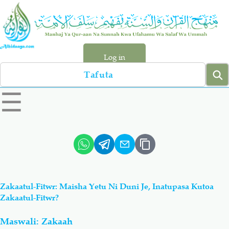
Skip
to
main
content
Log in
Search
left
☰
sidebar
menu
Qur-aan
Hadiyth
Sunnah
Tawhiyd
Zakaatul-Fitwr: Maisha Yetu Ni Duni Je, Inatupasa Kutoa
Aqiydah
Manhaj
Zakaatul-Fitwr?
Maswali: Zakaah
Shirki & Kufru
Bid-'ah (Uzushi)