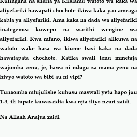
Kulingana na sheria ya Kiislamu watoto wa kaka wa
aliyefariki hawapati chochote ikiwa kaka yao ameaga
kabla ya aliyefariki. Ama kaka na dada wa aliyefariki
inategemea kuwepo na warithi wengine wa
aliyefariki. Kwa mfano, ikiwa aliyefariki alikuwa na
watoto wake hasa wa kiume basi kaka na dada
hawatapata chochote. Katika swali lenu mmetaja
wajomba zenu, je, hawa ni ndugu za mama yenu na
hivyo watoto wa bibi au ni vipi?
Tunaomba mtujulishe kuhusu maswali yetu hapo juu
1-3, ili tupate kuwasaidia kwa njia iliyo nzuri zaidi.
Na Allaah Anajua zaidi