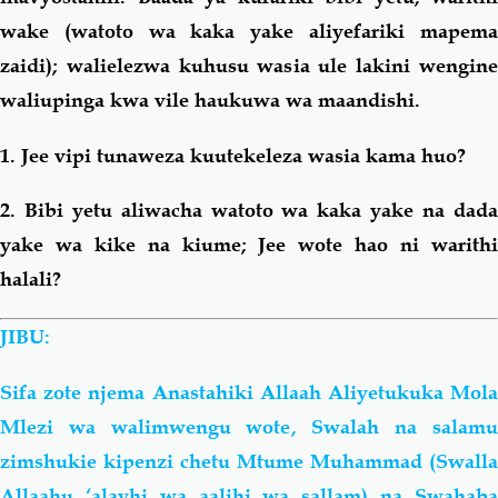
wake (watoto wa kaka yake aliyefariki mapema
zaidi); walielezwa kuhusu wasia ule lakini wengine
waliupinga kwa vile haukuwa wa maandishi.
1. Jee vipi tunaweza kuutekeleza wasia kama huo?
2. Bibi yetu aliwacha watoto wa kaka yake na dada
yake wa kike na kiume; Jee wote hao ni warithi
halali?
JIBU:
Sifa zote njema Anastahiki Allaah Aliyetukuka Mola
Mlezi wa walimwengu wote, Swalah na salamu
zimshukie kipenzi chetu Mtume Muhammad (Swalla
Allaahu ‘alayhi wa
aalihi
wa
sallam) na Swahab