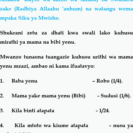
zake (Radhiya Allaahu ‘anhum) na watangu wema
mpaka Siku ya Mwisho.
Shukrani zetu za dhati kwa swali lako kuhusu
mirathi ya mama na bibi yenu.
Mwanzo tunaona tuangazie kuhusu urithi wa mama
yenu mzazi, ambao ni kama ifuatavyo:
1.
Baba yenu – Robo (1/4).
2.
Mama yake mama yenu (Bibi) - Sudusi (1/6).
3.
Kila binti atapata - 1/24.
4.
Kila mtoto wa kiume atapata - nusu y