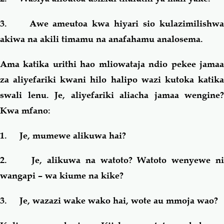
3.
Awe ameutoa kwa hiyari sio kulazimilishwa
akiwa na akili timamu na anafahamu analosema.
Ama katika urithi hao mliowataja ndio pekee jamaa
za aliyefariki kwani hilo halipo wazi kutoka katika
swali lenu. Je, aliyefariki aliacha jamaa wengine?
Kwa mfano:
1.
Je, mumewe alikuwa hai?
2.
Je, alikuwa na watoto? Watoto wenyewe n
wangapi – wa kiume na kike?
3.
Je, wazazi wake wako hai, wote au mmoja wao?