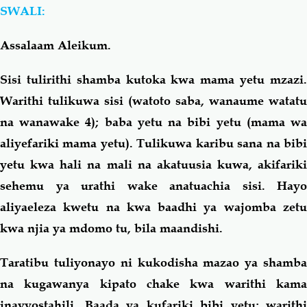
SWALI:
Salaf Wa Ummah
Firaq-Makundi
Assalaam Aleikum.
Fiqh-Ibaadah
Duaa-Adhkaar
Sisi tulirithi shamba kutoka kwa mama yetu mzazi.
Warithi tulikuwa sisi (watoto saba, wanaume watatu
Fataawa Za Ulamaa
Kauli Za Salaf
na wanawake 4); baba yetu na bibi yetu (mama wa
aliyefariki mama yetu). Tulikuwa karibu sana na bibi
Akhlaaq-Aadaab
Raqaaiq
yetu kwa hali na mali na akatuusia kuwa, akifariki
sehemu ya urathi wake anatuachia sisi. Hayo
Familia-Jamii
Maswali-Majibu
aliyaeleza kwetu na kwa baadhi ya wajomba zetu
kwa njia ya mdomo tu, bila maandishi.
Chemsha Bongo
Vitabu
Taratibu tuliyonayo ni kukodisha mazao ya shamba
Mapishi
na kugawanya kipato chake kwa warithi kama
inavyostahili. Baada ya kufariki bibi yetu; warithi