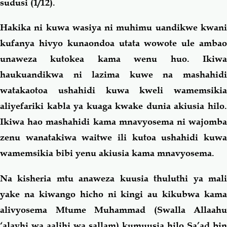
sudusi (1/12).
Hakika ni kuwa wasiya ni muhimu uandikwe kwani
kufanya hivyo kunaondoa utata wowote ule ambao
unaweza kutokea kama wenu huo. Ikiwa
haukuandikwa ni lazima kuwe na mashahidi
watakaotoa ushahidi kuwa kweli wamemsikia
aliyefariki kabla ya kuaga kwake dunia akiusia hilo.
Ikiwa hao mashahidi kama mnavyosema ni wajomba
zenu wanatakiwa waitwe ili kutoa ushahidi kuwa
wamemsikia bibi yenu akiusia kama mnavyosema.
Na kisheria mtu anaweza kuusia thuluthi ya mali
yake na kiwango hicho ni kingi au kikubwa kama
alivyosema Mtume Muhammad (Swalla Allaahu
‘alayhi wa aalihi wa sallam) kumuusia hilo Sa’ad bin