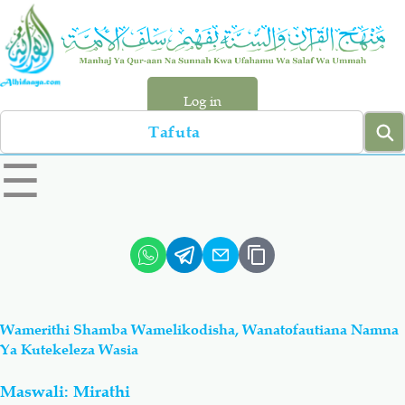
Skip
to
main
content
Log in
Search
left
☰
sidebar
menu
Qur-aan
Hadiyth
Sunnah
Tawhiyd
Wamerithi Shamba Wamelikodisha, Wanatofautiana Namna
Aqiydah
Manhaj
Ya Kutekeleza Wasia
Maswali: Mirathi
Shirki & Kufru
Bid-'ah (Uzushi)