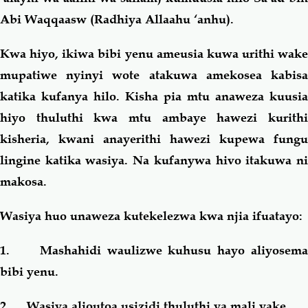
Abi Waqqaasw (Radhiya Allaahu ‘anhu).
Kwa hiyo, ikiwa bibi yenu ameusia kuwa urithi wake
mupatiwe nyinyi wote atakuwa amekosea kabisa
katika kufanya hilo. Kisha pia mtu anaweza kuusia
hiyo thuluthi kwa mtu ambaye hawezi kurithi
kisheria, kwani anayerithi hawezi kupewa fungu
lingine katika wasiya. Na kufanywa hivo itakuwa ni
makosa.
Wasiya huo unaweza kutekelezwa kwa njia ifuatayo:
1.
Mashahidi waulizwe kuhusu hayo aliyosem
bibi yenu.
2.
Wasiya alioutoa usizidi thuluthi ya mali yake.