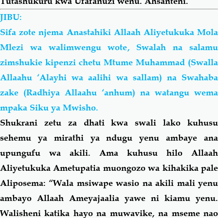
Tutashukuru kwa Ufafanuzi wenu. Ahsanteni.
JIBU:
Sifa zote njema Anastahiki Allaah Aliyetukuka Mola
Mlezi wa walimwengu wote, Swalah na salamu
zimshukie kipenzi chetu Mtume Muhammad (Swalla
Allaahu ‘Alayhi wa
aalihi
wa
sallam) na Swahab
zake (Radhiya Allaahu ‘anhum) na watangu wema
mpaka Siku ya Mwisho.
Shukrani zetu za dhati kwa swali lako kuhusu
sehemu ya mirathi ya ndugu yenu ambaye ana
upungufu wa akili. Ama kuhusu
hilo
Allaah
Aliyetukuka Ametupatia muongozo wa kihakika pale
Aliposema: “
Wala msiwape wasio na akili
mali
yen
ambayo Allaah Ameyajaalia yawe ni kiamu yenu.
Walisheni katika hayo na muwavike, na mseme nao