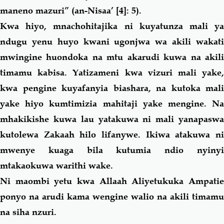
maneno mazuri
” (an-Nisaa’ [4]: 5).
Kwa hiyo, mnachohitajika ni kuyatunza
mali
y
ndugu yenu huyo kwani ugonjwa wa akili wakati
mwingine huondoka na mtu akarudi kuwa na akili
timamu kabisa. Yatizameni kwa vizuri
mali
yake
kwa pengine kuyafanyia biashara, na kutoka
mali
yake hiyo kumtimizia mahitaji yake mengine. Na
mhakikishe kuwa lau yatakuwa ni
mali
yanapasw
kutolewa Zakaah
hilo
lifanywe. Ikiwa atakuwa n
mwenye kuaga bila kutumia ndio nyinyi
mtakaokuwa warithi wake.
Ni maombi yetu kwa Allaah Aliyetukuka Ampatie
ponyo na arudi
kama
wengine walio na akili timamu
na siha nzuri.