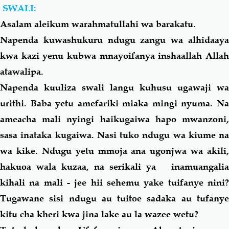
SWALI:
Asalam aleikum warahmatullahi wa barakatu.
Salaf Wa Ummah
Firaq-Makundi
Napenda kuwashukuru ndugu zangu wa alhidaaya
kwa kazi yenu kubwa mnayoifanya inshaallah Allah
Fiqh-Ibaadah
Duaa-Adhkaar
atawalipa.
Napenda kuuliza swali langu kuhusu ugawaji wa
Fataawa Za Ulamaa
Kauli Za Salaf
urithi. Baba yetu amefariki miaka mingi nyuma. Na
Akhlaaq-Aadaab
Raqaaiq
ameacha
mali
nyingi haikugaiwa hapo mwanzoni
sasa inataka kugaiwa. Nasi tuko ndugu wa kiume na
Familia-Jamii
Maswali-Majibu
wa kike. Ndugu yetu mmoja ana ugonjwa wa akili,
hakuoa wala kuzaa, na serikali ya
inamuangalia
Chemsha Bongo
Vitabu
kihali na
mali
- jee hii sehemu yake tuifanye nini
Tugawane sisi ndugu au tuitoe sadaka au tufanye
Mapishi
kitu cha kheri kwa jina lake au la wazee wetu?