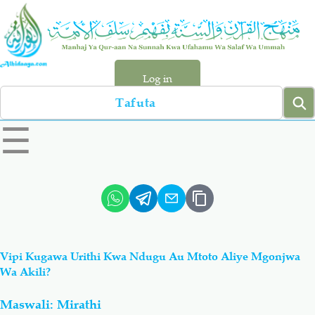
Skip
to
main
content
Log in
Search
left
☰
sidebar
menu
Qur-aan
Hadiyth
Sunnah
Tawhiyd
Vipi Kugawa Urithi Kwa Ndugu Au Mtoto Aliye Mgonjwa
Aqiydah
Manhaj
Wa Akili?
Maswali: Mirathi
Shirki & Kufru
Bid-'ah (Uzushi)