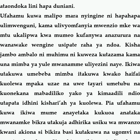
ataondoka lini hapa duniani.
Ufahamu kuwa malipo mara nyingine ni hapahapa
ulimwenguni,
kama
ulivyomfanyia mwenzio mke w
mtu ukalipwa kwa mumeo kufanywa anazurura na
wanawake wengine usipate raha ya ndoa. Kisha
jambo ambalo ni muhimu ni kuweza kutazama
kama
una mimba ya yule mwanamme uliyezini naye. Ikiwa
utakuwa umebeba mimba itakuwa kwako haifai
kuolewa mpaka uzae na uwe tayari umetubu na
kuonekana mabadiliko yako ya kimaadili ndio
utapata idhini kishari’ah ya kuolewa. Pia ufahamu
kuwa ikiwa mume anayetaka kukuoa anataka
mwanamke bikra utakuja adhirika usiku wa mwanzo
kwani akiona si bikira basi kutakuwa na ugomvi na