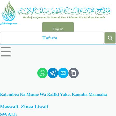
Skip
to
main
content
Log in
Search
left
☰
sidebar
menu
Qur-aan
Hadiyth
Sunnah
Tawhiyd
Katembea Na Mume Wa Rafiki Yake, Kaomba Msamaha
Aqiydah
Manhaj
Maswali: Zinaa-Liwati
Shirki & Kufru
Bid-'ah (Uzushi)
SWALI: