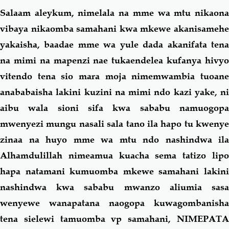
Salaam aleykum, nimelala na mme wa mtu nikaona
Salaf Wa Ummah
Firaq-Makundi
vibaya nikaomba samahani kwa mkewe akanisamehe
yakaisha, baadae mme wa yule dada akanifata tena
Fiqh-Ibaadah
Duaa-Adhkaar
na mimi na mapenzi nae tukaendelea kufanya hivyo
vitendo tena sio mara moja nimemwambia tuoane
Fataawa Za Ulamaa
Kauli Za Salaf
anababaisha lakini kuzini na mimi ndo kazi yake, ni
aibu wala sioni sifa kwa sababu namuogopa
Akhlaaq-Aadaab
Raqaaiq
mwenyezi mungu nasali sala tano ila hapo tu kwenye
zinaa na huyo mme wa mtu ndo nashindwa ila
Familia-Jamii
Maswali-Majibu
Alhamdulillah nimeamua kuacha sema tatizo lipo
hapa natamani kumuomba mkewe samahani lakini
Chemsha Bongo
Vitabu
nashindwa kwa sababu mwanzo aliumia sasa
wenyewe wanapatana naogopa kuwagombanisha
Mapishi
tena sielewi tamuomba vp samahani, NIMEPATA