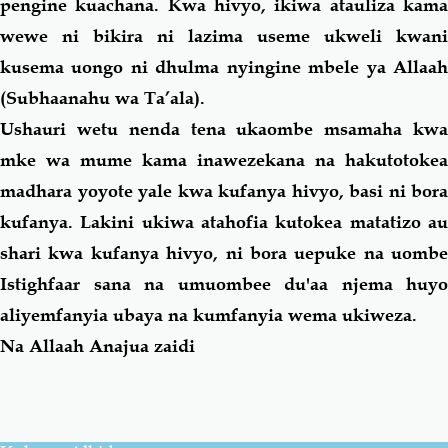
pengine kuachana. Kwa hivyo, ikiwa atauliza
kama
wewe ni bikira ni lazima useme ukweli kwani
kusema uongo ni dhulma nyingine mbele ya Allaah
(Subhaanahu wa Ta’ala).
Ushauri wetu nenda tena ukaombe msamaha kwa
mke wa mume kama inawezekana na hakutotokea
madhara yoyote yale kwa kufanya hivyo, basi ni bora
kufanya. Lakini ukiwa atahofia kutokea matatizo au
shari kwa kufanya hivyo, ni bora uepuke na uombe
Istighfaar sana na umuombee du'aa njema huyo
aliyemfanyia ubaya na kumfanyia wema ukiweza.
Na Allaah Anajua zaidi