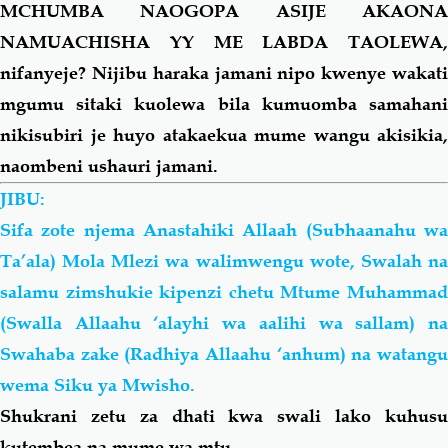
MCHUMBA NAOGOPA ASIJE AKAONA
NAMUACHISHA YY ME LABDA TAOLEWA,
nifanyeje? Nijibu haraka jamani nipo kwenye wakati
mgumu sitaki kuolewa bila kumuomba samahani
nikisubiri je huyo atakaekua mume wangu akisikia,
naombeni ushauri jamani.
JIBU:
Sifa zote njema Anastahiki Allaah (Subhaanahu wa
Ta’ala) Mola Mlezi wa walimwengu wote, Swalah na
salamu zimshukie kipenzi chetu Mtume Muhammad
(Swalla Allaahu ‘alayhi wa
aalihi
wa
sallam) n
Swahaba zake (Radhiya Allaahu ‘anhum) na watangu
wema Siku ya Mwisho.
Shukrani zetu za dhati kwa swali lako kuhusu
kutembea na mume wa mtu.