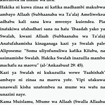
Hakika ni kuwa zinaa ni katika madhambi makubwa
ambayo Allaah (Subhaanahu wa Ta’ala) Ameliwekea
adhabu kali
sana
kwa mwenye kuiendea. Pi
inatakiwa utahadhari
sana
na hata ‘Ibaadah yako y
Swalah, kwani Allaah (Subhaanahu wa Ta’ala)
Anatufahamisha kinaganaga kazi ya Swalah pale
Aliposema: “
Soma uliyofunuliwa katika Kitabu, n
usimamishe Swalah. Hakika Swalah inazuilia mambo
machafu na maovu
” (al-‘Ankaabuut 29: 45).
Kazi ya Swalah ni kukuzuilia wewe ‘Faahishah’
ambayo ni zinaa na maovu yote. Vipi utakuwa
unaswali kisha unatembea na mume wa watu na
unazini naye.
Kama Muislamu, Mtume wa Allaah (Swalla Allaahu