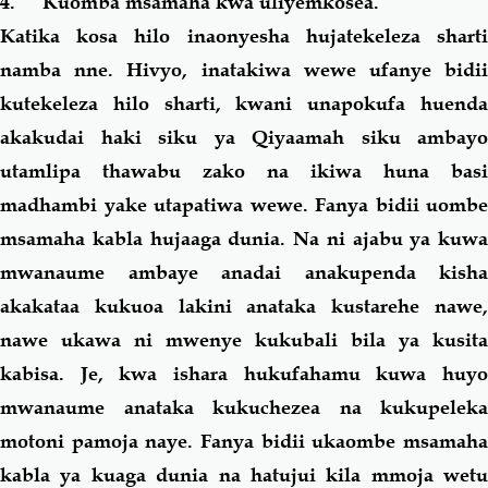
4.
Kuomba msamaha kwa uliyemkosea.
Katika kosa
hilo
inaonyesha hujatekeleza shart
namba nne. Hivyo, inatakiwa wewe ufanye bidii
kutekeleza
hilo
sharti, kwani unapokufa huend
akakudai haki siku ya Qiyaamah siku ambayo
utamlipa thawabu zako na ikiwa huna basi
madhambi yake utapatiwa wewe. Fanya bidii uombe
msamaha kabla hujaaga dunia. Na ni ajabu ya kuwa
mwanaume ambaye anadai anakupenda kisha
akakataa kukuoa lakini anataka kustarehe nawe,
nawe ukawa ni mwenye kukubali bila ya kusita
kabisa. Je, kwa ishara hukufahamu kuwa huyo
mwanaume anataka kukuchezea na kukupeleka
motoni pamoja naye. Fanya bidii ukaombe msamaha
kabla ya kuaga dunia na hatujui kila mmoja wetu