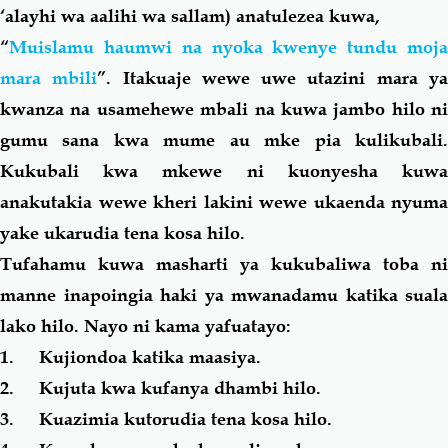
‘alayhi wa aalihi wa sallam) anatulezea kuwa,
“
Muislamu haumwi na nyoka kwenye tundu moja
mara mbili
”. Itakuaje wewe uwe utazini mara y
kwanza na usamehewe mbali na kuwa jambo
hilo
ni
gumu
sana
kwa mume au mke pia kulikubali
Kukubali kwa mkewe ni kuonyesha kuwa
anakutakia wewe kheri lakini wewe ukaenda nyuma
yake ukarudia tena kosa
hilo
.
Tufahamu kuwa masharti ya kukubaliwa toba ni
manne inapoingia haki ya mwanadamu katika suala
lako
hilo
. Nayo ni
kama
yafuatayo:
1.
Kujiondoa katika maasiya.
2.
Kujuta kwa kufanya dhambi
hilo
.
3.
Kuazimia kutorudia tena kosa
hilo
.