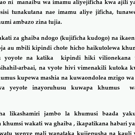
wao ni manaibu wa imamu aliyejificha kwa ajili
isi tunakutana nae imamu aliye jificha, tun
humi ambazo zina tujia.
yakati za ghaiba ndogo (kujificha kudogo) na ikae
a au mbili kipindi chote hicho haikutolewa kh
 yoyote na katika kipindi hiki vilionekana 
ihahil-arbaai, na vyote hivi vimenakili kutoka 
khumus kupewa mashia na kuwaondolea mzigo wa 
wa yeyote inayoruhusu kuwapa khumus wa
a likashamiri jambo la khumusi baada yak
khumsi wakati wa ghaiba , ikapatikana habari y
watu wenye mali wanataka kujiepusha na kauli 