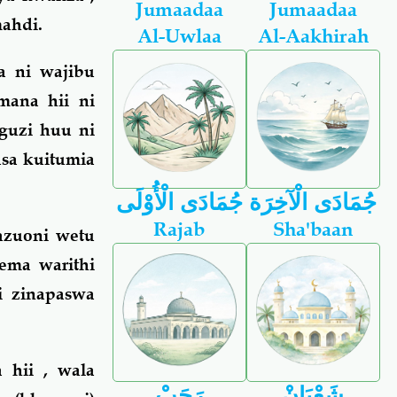
Jumaadaa
Jumaadaa
ahdi.
Al-Uwlaa
Al-Aakhirah
 ni wajibu
ana hii ni
guzi huu ni
usa kuitumia
جُمَادَى الْآخِرَة
جُمَادَى الْأُوْلَى
Rajab
Sha'baan
zuoni wetu
ema warithi
i zinapaswa
 hii , wala
شَعْبَانْ
رَجَبْ