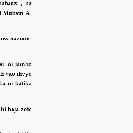
funzi , na
d Muhsin Al
 mwanazuoni
si ni jambo
i yao ilivyo
ka ni katika
hi haja zote