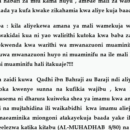
a habari za mtu kama huyu , ambae mali za wat
ada ya kufa kwake zikahamia kwa aliye kuja baa
: kila aliyekewa amana ya mali wamekuja wa
akidai kua ni yao walirithi kutoka kwa baba z
kwenda kwa warithi wa mwanazuoni muaminifu
kuwa mwanazuoni huyo ni muaminifu na ile mali 
i muaminifu hali itakuaje?!!!
idi kuwa Qadhi ibn Bahraji au Baraji ndi aliy
oka kwenye sunna na kufikia wajibu , kwa 
usema ni dharura kuiweka shea ya imamu kwa a
na mujtahidina ili waikabidhi kwa imamu alieji
naeaminika miongoni atakayekuja baada yake il
eelezwa katika kitabu (AL-MUHADHAB 8/80) na h