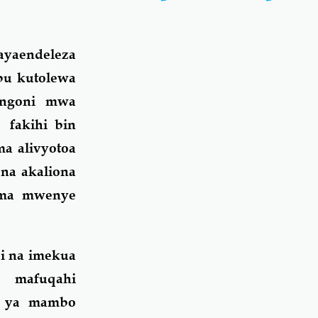
ayaendeleza
bu kutolewa
ngoni mwa
 fakihi bin
ma alivyotoa
 na akaliona
ama mwenye
i na imekua
a mafuqahi
i ya mambo