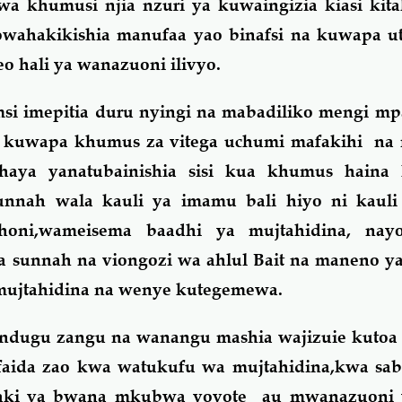
 khumusi njia nzuri ya kuwaingizia kiasi kita
yowahakikishia manufaa yao binafsi na kuwapa u
o hali ya wanazuoni ilivyo.
si imepitia duru nyingi na mabadiliko mengi m
u kuwapa khumus za vitega uchumi mafakihi na 
aya yanatubainishia sisi kua khumus haina 
unnah wala kauli ya imamu bali hiyo ni kauli i
honi,wameisema baadhi ya mujtahidina, nay
 sunnah na viongozi wa ahlul Bait na maneno y
 mujtahidina na wenye kutegemewa.
gu zangu na wanangu mashia wajizuie kutoa
faida zao kwa watukufu wa mujtahidina,kwa sab
 haki ya bwana mkubwa yoyote au mwanazuoni