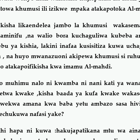
owa khumusi ili izikwe mpaka atakapotoka Al-m
a likaendelea jambo la khumusi wakasema
inifu ,na walio bora kuchaguliwa kubeba am
 ya kishia, lakini inafaa kusisitiza kuwa ucha
ma , na huyo mwanazuoni akipewa khumusi si ruh
o atakapoifikisha kwa imamu Al-mahdi.
muhimu nalo ni kwamba ni nani kati ya wana
zoletwa kwake ,kisha baada ya kufa kwake wakas
 wekwa amana kwa baba yetu ambazo sasa hiv
chukuwa nafasi yake?
ihi hapa ni kuwa :hakujapatikana mtu wa aina