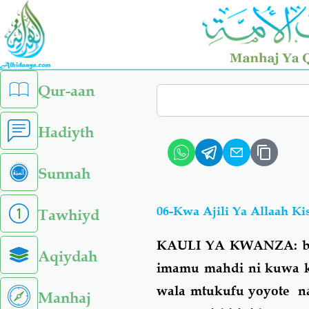
Skip
to
main
content
left
Qur-aan
Search
sidebar
menu
Hadiyth
Sunnah
06-Kwa Ajili Ya Allaah K
Tawhiyd
KAULI YA KWANZA: ba
Aqiydah
imamu mahdi ni kuwa k
wala mtukufu yoyote na
Manhaj