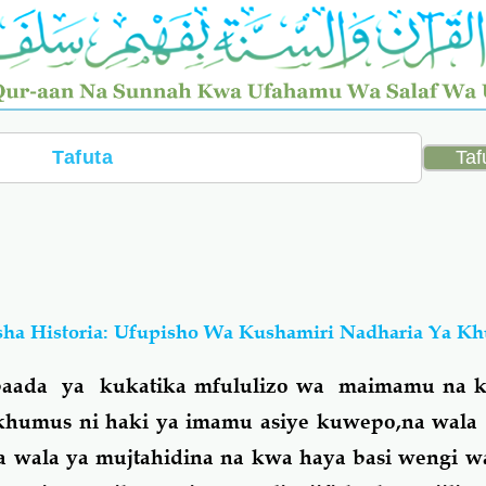
isha Historia: Ufupisho Wa Kushamiri Nadharia Ya K
ada ya kukatika mfululizo wa maimamu na k
humus ni haki ya imamu asiye kuwepo,na wala s
 wala ya mujtahidina na kwa haya basi wengi wa