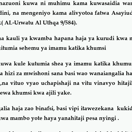
azuoni kuwa ni muhimu kama kuwasaidia wana
dini, na mengeniyo kama alivyotoa fatwa Asayiu
( AL-Urwatu Al Uthqa 9/584).
 na kauli ya kwamba hapana haja ya kurudi kwa
kuitumia sehemu ya imamu katika khumsi
kuwa kule kutumia shea ya imamu katika khumu
ma hizi za mwishoni sana basi wao wanaiangalia hal
a vituo vyao uchapishaji na vitu vinavyo hitaji
ewa khumsi kwa ajili yake.
ia haja zao binafsi, basi vipi itawezekana kukid
kuwa mambo yote haya yanahitaji pesa nyingi .