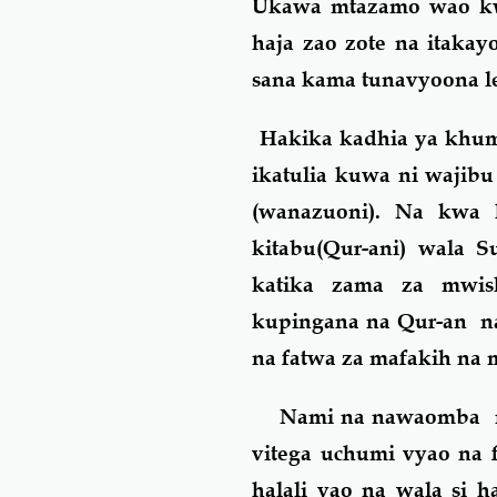
Ukawa mtazamo wao kwa
haja zao zote na itaka
sana kama tunavyoona le
Hakika kadhia ya khum
ikatulia kuwa ni wajib
(wanazuoni). Na kwa h
kitabu(Qur-ani) wala S
katika zama za mwis
kupingana na Qur-an na
na fatwa za mafakih na
Nami na nawaomba ndu
vitega uchumi vyao na 
halali yao na wala si