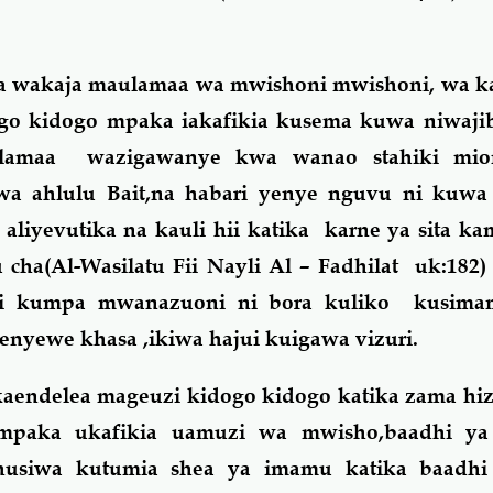
wakaja maulamaa wa mwishoni mwishoni, wa k
ogo kidogo mpaka iakafikia kusema kuwa niwaji
amaa wazigawanye kwa wanao stahiki mio
wa ahlulu Bait,na habari yenye nguvu ni kuwa
iyevutika na kauli hii katika karne ya sita ka
 cha(Al-Wasilatu Fii Nayli Al – Fadhilat uk:182)
msi kumpa mwanazuoni ni bora kuliko kusim
yewe khasa ,ikiwa hajui kuigawa vizuri.
delea mageuzi kidogo kidogo katika zama hiz
 mpaka ukafikia uamuzi wa mwisho,baadhi y
husiwa kutumia shea ya imamu katika baadh