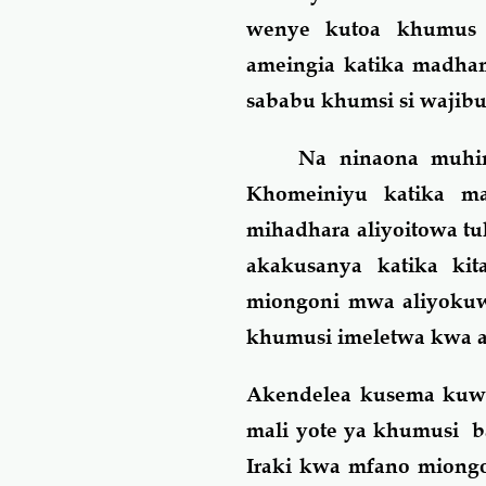
wenye kutoa khumus
ameingia katika madh
sababu khumsi si wajib
Na ninaona muhimu 
Khomeiniyu katika ma
mihadhara aliyoitowa tu
akakusanya katika ki
miongoni mwa aliyokuw
khumusi imeletwa kwa aj
Akendelea kusema kuwa
mali yote ya khumusi b
Iraki kwa mfano miong