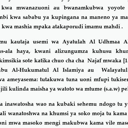
 kwa mwanazuoni au bwanamkubwa yoyote 
ambi kwa sababu ya kupingana na maneno ya 
u kwa mashia mpaka atakaporudi imamu mahdi .
kautaja usemi wa Ayatulah Al Udhmaa A
s-ala haya, kwani alizungumza kuhusu khum
kimsikia sote katika chuo cha cha Najaf mwaka [
tabu Al-Hukumatul Al Islamiya au Walayatul
a ameyasema: tutakuwa tuna uoni mfupi tuki
ili kulinda maisha ya watoto wa mtume (s.a.w) pe
 inawatosha wao na kubaki sehemu ndogo tu y
ali wanatoshwa na khumsi ya soko moja tu kama 
oni mwa masoko mengi makubwa kama vile maso