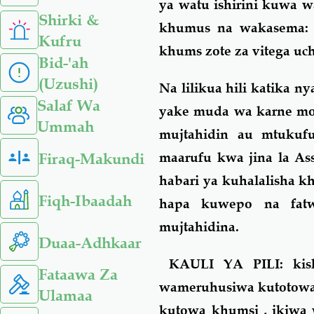
ya watu ishirini kuwa 
Shirki &
khumus na wakasema: s
Kufru
khums zote za vitega uc
Bid-'ah
(Uzushi)
Na lilikua hili katika n
Salaf Wa
yake muda wa karne moj
Ummah
mujtahidin au mtukufu
Firaq-Makundi
maarufu kwa jina la Ass
habari ya kuhalalisha 
Fiqh-Ibaadah
hapa kuwepo na fat
mujtahidina.
Duaa-Adhkaar
KAULI YA PILI: kish
Fataawa Za
wameruhusiwa kutotowa 
Ulamaa
kutowa khumsi , ikiwa 