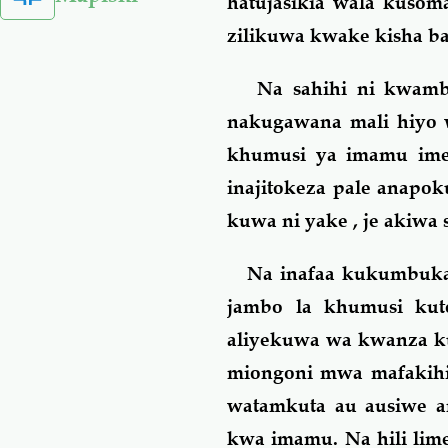
hatujasikia wala kusom
zilikuwa kwake kisha ba
Na sahihi ni kwamba 
nakugawana mali hiyo w
khumusi ya imamu ime
inajitokeza pale anapo
kuwa ni yake , je akiwa s
Na inafaa kukumbuka za
jambo la khumusi kut
aliyekuwa wa kwanza k
miongoni mwa mafakihi 
watamkuta au ausiwe a
kwa imamu. Na hili lim