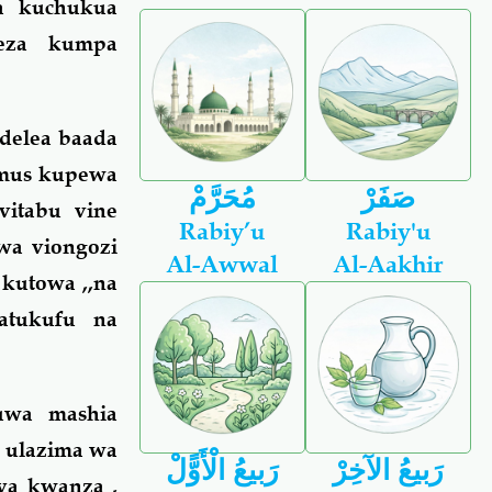
 ya kuchukua
aweza kumpa
ndelea baada
umus kupewa
صَفَرْ
مُحَرَّمْ
vitabu vine
Rabiy’u
Rabiy'u
kwa viongozi
Al-Awwal
Al-Aakhir
kutowa ,,na
tukufu na
uwa mashia
a ulazima wa
رَبيعُ الآخِرْ
رَبيعُ الْأَوًّلْ
ya kwanza ,