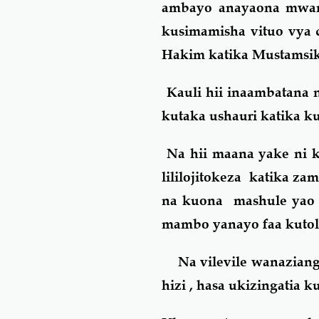
ambayo anayaona mwan
kusimamisha vituo vya 
Hakim katika Mustamsik
Kauli hii inaambatana
kutaka ushauri katika 
Na hii maana yake ni 
lililojitokeza katika za
na kuona mashule yao ,n
mambo yanayo faa kutol
Na vilevile wanaziangal
hizi , hasa ukizingatia 