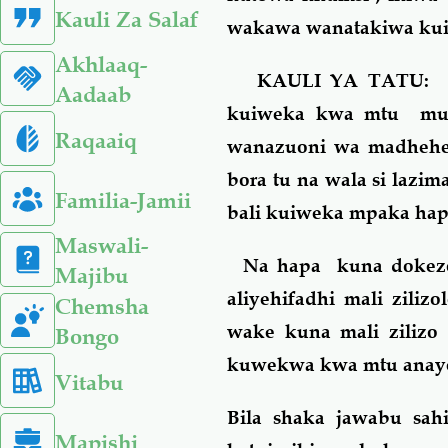
Kauli Za Salaf
wakawa wanatakiwa kuit
Akhlaaq-
KAULI YA TATU: kish
Aadaab
kuiweka kwa mtu muam
Raqaaiq
wanazuoni wa madhehebu
bora tu na wala si lazi
Familia-Jamii
bali kuiweka mpaka hap
Maswali-
Na hapa kuna dokezo 
Majibu
aliyehifadhi mali zili
Chemsha
wake kuna mali zilizo
Bongo
kuwekwa kwa mtu anaye
Vitabu
Bila shaka jawabu sah
Mapishi