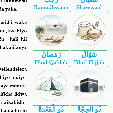
u (khumusi)
Ramadhwaan
Shawwaal
da yake.
rithi wake
ao ,kwahiyo
 , hali hii
hakujifanya
شَوّالْ
رَمَضَانْ
Dhul-Qa’dah
Dhul-Hijjah
eliendeleza
hiyo ndiye
nayeaminika
ficha ikiwa
i aikabidhi
ذُو الحِجَّةْ
ذُو الْقَعْدَةْ
atua hii ni