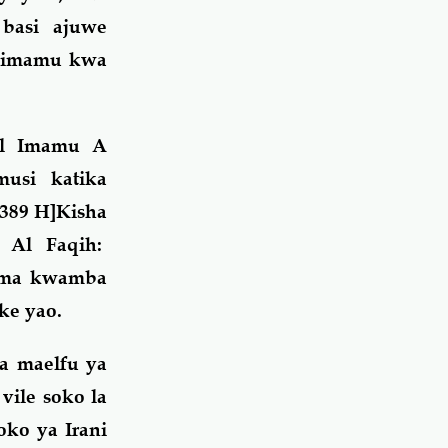
basi ajuwe
maimamu kwa
l Imamu A
usi katika
1389 H]Kisha
 Al Faqih:
sema kwamba
ke yao.
a maelfu ya
vile soko la
ko ya Irani