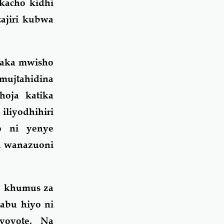
kacho kidhi
tajiri kubwa
paka mwisho
mujtahidina
hoja katika
liyodhihiri
o ni yenye
a wanazuoni
 khumus za
abu hiyo ni
 yoyote, Na