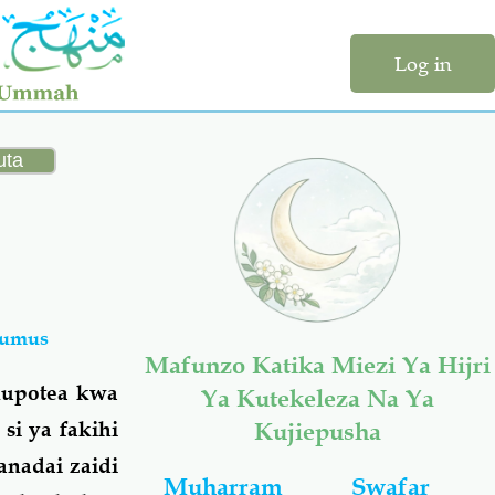
Log in
humus
Mafunzo Katika Miezi Ya Hijri
upotea kwa
Ya Kutekeleza Na Ya
i ya fakihi
Kujiepusha
nadai zaidi
Muharram
Swafar