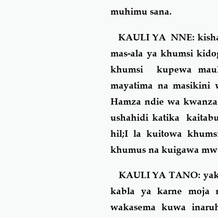
muhimu sana.
KAULI YA NNE: kisha 
mas-ala ya khumsi kid
khumsi kupewa maul
mayatima na masikini 
Hamza ndie wa kwanza al
ushahidi katika kaitabu
hil;I la kuitowa khu
khumus na kuigawa mwen
KAULI YA TANO: yakaen
kabla ya karne moja
wakasema kuwa inaru