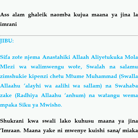
Ass alam ghaleik naomba kujua maana ya jina la
Salaf Wa Ummah
Firaq-Makundi
imrani
Fiqh-Ibaadah
Duaa-Adhkaar
JIBU:
Fataawa Za Ulamaa
Kauli Za Salaf
Sifa zote njema Anastahiki Allaah Aliyetukuka Mola
Mlezi wa walimwengu wote, Swalah na salamu
Akhlaaq-Aadaab
Raqaaiq
zimshukie kipenzi chetu Mtume Muhammad (Swalla
Allaahu ‘alayhi wa
aalihi
wa
sallam) na Swahab
Familia-Jamii
Maswali-Majibu
zake (Radhiya Allaahu ‘anhum) na watangu wema
mpaka Siku ya Mwisho.
Chemsha Bongo
Vitabu
Shukrani kwa swali lako kuhusu maana ya jina
Mapishi
‘Imraan. Maana yake ni mwenye kuishi
sana
/ miak