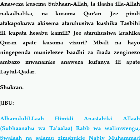
Anaweza kusema Subhaan-Allah, la ilaaha illa-Allah
nakadhalika, na kusoma Qur'an. Jee pindi
atakapokuwa akisema ataruhusiwa kushika Tasbihi
ili kupata hesabu kamili? Jee ataruhusiwa kushika
Quran apate kusoma vizuri? Mbali na hayo
ningependa munielezee baadhi za ibada zenginezo
ambazo mwanamke anaweza kufanya ili apate
Laytul-Qadar.
Shukran.
JIBU:
AlhamduliLLaah Himidi Anastahiki Allaah
(Subhaanahu wa Ta’aalaa) Rabb wa walimwengu,
Swalaah na salamu zimshukie Nabiy Muhammad