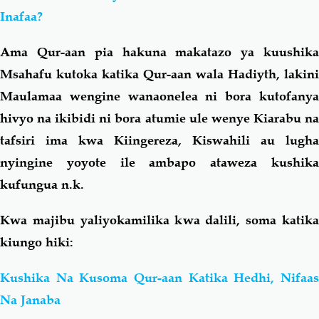
Inafaa?
Ama Qur-aan pia hakuna makatazo ya kuushika
Msahafu kutoka katika Qur-aan wala Hadiyth, lakini
Maulamaa wengine wanaonelea ni bora kutofanya
hivyo na ikibidi ni bora atumie ule wenye Kiarabu na
tafsiri ima kwa Kiingereza, Kiswahili au lugha
nyingine yoyote ile ambapo ataweza kushika
kufungua n.k.
Kwa majibu yaliyokamilika kwa dalili, soma katika
kiungo hiki:
Kushika Na Kusoma Qur-aan Katika Hedhi, Nifaas
Na Janaba