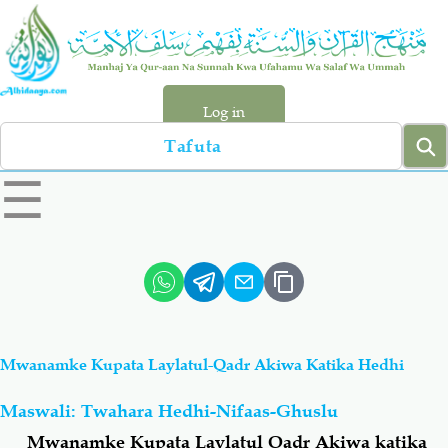
Skip
to
main
content
Log in
Search
left
☰
sidebar
menu
Qur-aan
Hadiyth
Sunnah
Tawhiyd
Mwanamke Kupata Laylatul-Qadr Akiwa Katika Hedhi
Aqiydah
Manhaj
Maswali: Twahara Hedhi-Nifaas-Ghuslu
Shirki & Kufru
Bid-'ah (Uzushi)
Mwanamke Kupata Laylatul Qadr Akiwa katika