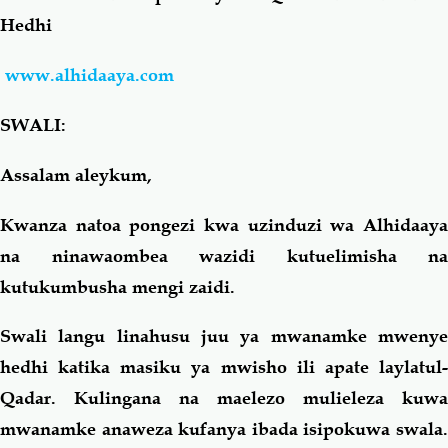
Hedhi
Salaf Wa Ummah
Firaq-Makundi
www.alhidaaya.com
Fiqh-Ibaadah
Duaa-Adhkaar
SWALI:
Fataawa Za Ulamaa
Kauli Za Salaf
Assalam aleykum,
Kwanza natoa pongezi kwa uzinduzi wa Alhidaaya
Akhlaaq-Aadaab
Raqaaiq
na ninawaombea wazidi kutuelimisha na
kutukumbusha mengi zaidi.
Familia-Jamii
Maswali-Majibu
Swali langu linahusu juu ya mwanamke mwenye
Chemsha Bongo
Vitabu
hedhi katika masiku ya mwisho ili apate laylatul-
Qadar. Kulingana na maelezo mulieleza kuwa
Mapishi
mwanamke anaweza kufanya ibada isipokuwa swala.