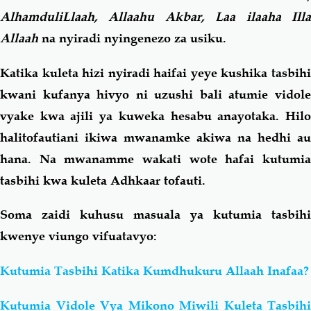
AlhamduliLlaah, Allaahu Akbar, Laa ilaaha Illa
Allaah
na nyiradi nyingenezo za usiku.
Katika kuleta hizi nyiradi haifai yeye kushika tasbihi
kwani kufanya hivyo ni uzushi bali atumie vidole
vyake kwa ajili ya kuweka hesabu anayotaka. Hilo
halitofautiani ikiwa mwanamke akiwa na hedhi au
hana. Na mwanamme wakati wote hafai kutumia
tasbihi kwa kuleta Adhkaar tofauti.
Soma zaidi kuhusu masuala ya kutumia tasbihi
kwenye viungo vifuatavyo:
Kutumia Tasbihi Katika Kumdhukuru Allaah Inafaa?
Kutumia Vidole Vya Mikono Miwili Kuleta Tasbihi