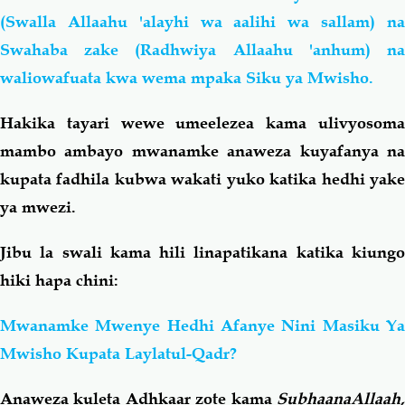
(Swalla Allaahu 'alayhi wa aalihi wa sallam) na
Swahaba zake (Radhwiya Allaahu 'anhum) na
waliowafuata kwa wema mpaka Siku ya Mwisho.
Hakika tayari wewe umeelezea kama ulivyosoma
mambo ambayo mwanamke anaweza kuyafanya na
kupata fadhila kubwa wakati yuko katika hedhi yake
ya mwezi.
Jibu la swali kama hili linapatikana katika kiungo
hiki hapa chini:
Mwanamke Mwenye Hedhi Afanye Nini Masiku Ya
Mwisho Kupata Laylatul-Qadr?
Anaweza kuleta Adhkaar zote kama
SubhaanaAllaah,