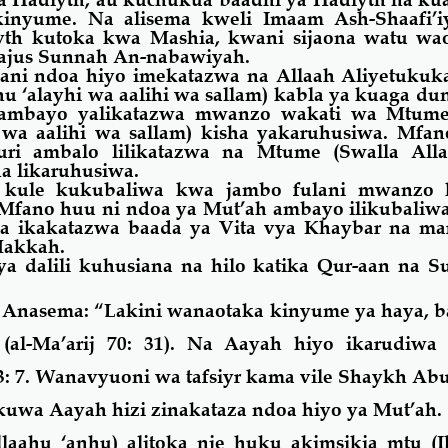
kinyume. Na alisema kweli Imaam Ash-Shaafi’i
th kutoka kwa Mashia, kwani sijaona watu wa
ajus Sunnah An-nabawiyah.
ani ndoa hiyo imekatazwa na Allaah Aliyetukuk
 ‘alayhi wa aalihi wa sallam) kabla ya kuaga du
ambayo yalikatazwa mwanzo wakati wa Mtume
i wa aalihi wa sallam) kisha yakaruhusiwa. Mfa
i ambalo lilikatazwa na Mtume (Swalla Alla
ha likaruhusiwa.
 kule kukubaliwa kwa jambo fulani mwanzo k
 Mfano huu ni ndoa ya Mut’ah ambayo ilikubaliw
ha ikakatazwa baada ya Vita vya Khaybar na ma
Makkah.
a dalili kuhusiana na
hilo
katika Qur-aan na Su
 Anasema: “
Lakini wanaotaka kinyume ya haya, b
 (al-Ma’arij 70: 31). Na Aayah hiyo ikarudiwa 
: 7. Wanavyuoni wa tafsiyr
kama
vile Shaykh Abu
 kuwa Aayah hizi zinakataza ndoa hiyo ya Mut’ah.
llaahu ‘anhu) alitoka nje huku akimsikia mtu (