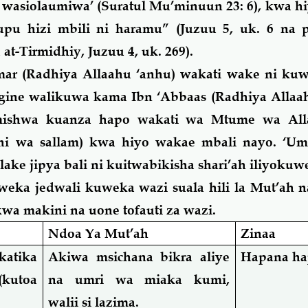
o wasiolaumiwa
’ (Suratul Mu’minuun 23: 6), kwa hi
upu hizi mbili ni haramu” (Juzuu 5, uk. 6 na p
t-Tirmidhiy, Juzuu 4, uk. 269).
Umar (Radhiya Allaahu ‘anhu) wakati wake ni k
gine walikuwa
kama
Ibn ‘Abbaas (Radhiya Allaa
ishwa kuanza hapo wakati wa Mtume wa Alla
ihi wa sallam) kwa hiyo wakae mbali nayo. ‘Um
a
lake
jipya
bali ni kuitwabikisha shari’ah iliyokuw
ka jedwali kuweka wazi suala hili la Mut’ah na
kwa makini na uone tofauti za wazi.
Ndoa Ya Mut’ah
Zinaa
katika
Akiwa msichana bikra aliye
Hapana haj
kutoa
na umri wa miaka kumi,
walii si lazima.