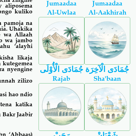
Jumaadaa
Jumaadaa
y aliposema
ongo kuliko
Al-Uwlaa
Al-Aakhirah
a pamoja na
nia. Uhakika
 wa Allaah
no wa jambo
ahu ‘alayhi
isha likaja
a kutegemea
جُمَادَى الْآخِرَة
جُمَادَى الْأُوْلَى
ra nyengine
Rajab
Sha'baan
nnah zilizo
asi hao ndio
tena katika
 Bakr Jaabir
Ibn ‘Abbaas)
رَجَبْ
شَعْبَانْ