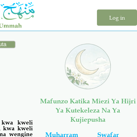
Log in
Mafunzo Katika Miezi Ya Hijri
Ya Kutekeleza Na Ya
Kujiepusha
 kwa kweli
A kwa kweli
una wengine
Muharram
Swafar