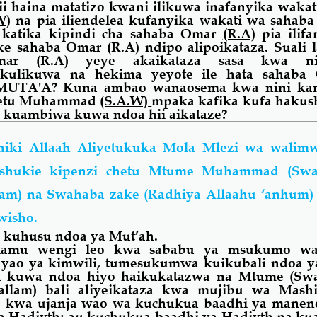
 haina matatizo kwani ilikuwa inafanyika waka
W)
na pia iliendelea kufanyika wakati wa sahab
 katika kipindi cha sahaba Omar
(R.A)
pia ilif
ke sahaba Omar
(R.A)
ndipo alipoikataza. Suali l
mar (R.A) yeye akaikataza sasa kwa ni
a kulikuwa na hekima yeyote ile hata sahab
a MUTA'A? Kuna ambao wanaosema kwa nini
ka
 wetu Muhammad
(S.A.W)
mpaka kafika kufa hakus
)
kuambiwa kuwa ndoa hii aikataze?
ahiki Allaah Aliyetukuka Mola Mlezi wa walim
shukie kipenzi chetu Mtume Muhammad (Swal
lam) na Swahaba zake (Radhiya Allaahu ‘anhum)
wisho.
o kuhusu ndoa ya Mut’ah.
lamu wengi leo kwa sababu ya msukumo wa
yao ya kimwili, tumesukumwa kuikubali ndoa y
 kuwa ndoa hiyo haikukatazwa na Mtume (Swa
sallam) bali aliyeikataza kwa mujibu wa Mash
u) kwa ujanja wao wa kuchukua baadhi ya manen
a Hadiyth; au kuchukua baadhi ya Hadiyth na ku