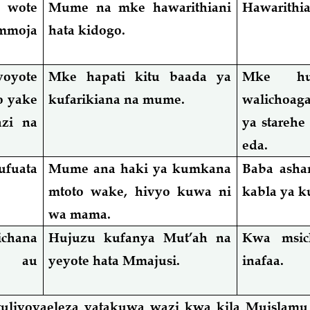
 wote
Mume na mke hawarithiani
Hawarithia
 mmoja
hata kidogo.
yoyote
Mke hapati kitu baada ya
Mke hu
o yake
kufarikiana na mume.
walichoag
azi na
ya starehe
eda.
ufuata
Mume ana haki ya kumkana
Baba asha
mtoto wake, hivyo kuwa ni
kabla ya k
wa mama.
ichana
Hujuzu kufanya Mut’ah na
Kwa msic
i au
yeyote hata Mmajusi.
inafaa.
liyoyaeleza yatakuwa wazi kwa kila Muislamu i