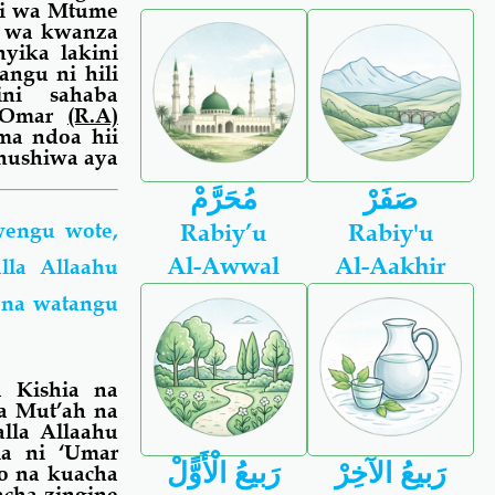
ti wa Mtume
a wa kwanza
anyika lakini
angu ni hili
ni sahaba
a Omar
(R.A)
ma
ndoa hii
hushiwa aya
صَفَرْ
مُحَرَّمْ
wengu wote,
Rabiy’u
Rabiy'u
Al-Awwal
Al-Aakhir
la Allaahu
 na watangu
 Kishia na
a Mut’ah na
lla Allaahu
ia ni ‘Umar
رَبيعُ الآخِرْ
رَبيعُ الْأَوًّلْ
o na kuacha
acha zingine