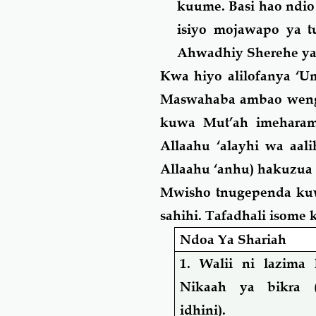
kuume. Basi hao ndi
isiyo mojawapo ya t
Ahwadhiy Sherehe ya a
Kwa hiyo alilofanya ‘
Maswahaba ambao wen
kuwa Mut’ah imeharam
Allaahu ‘alayhi wa aal
Allaahu ‘anhu) hakuzu
Mwisho tnugependa kuwe
sahihi. Tafadhali isome 
Ndoa Ya Shariah
1. Walii ni lazima 
Nikaah ya bikra (
idhini).