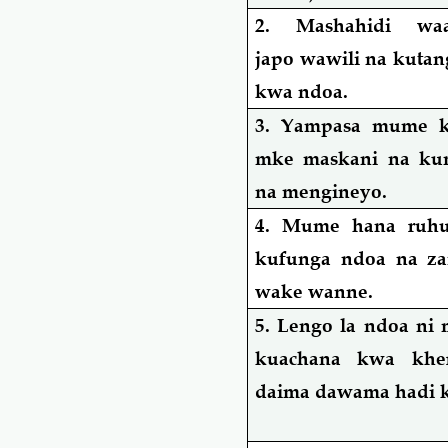
2. Mashahidi waad
japo wawili na kuta
kwa ndoa.
3. Yampasa mume 
mke maskani na ku
na mengineyo.
4. Mume hana ruhu
kufunga ndoa na za
wake wanne.
5. Lengo la ndoa ni
kuachana kwa kher
daima dawama hadi k