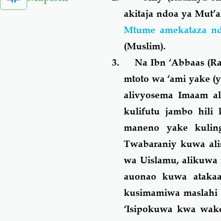
akitaja ndoa ya Mut
Mtume amekataza nd
(Muslim).
3.
Na Ibn ‘Abbaas (Ra
mtoto wa ‘ami yake (
alivyosema Imaam al-
kulifutu jambo hili
maneno yake kuling
Twabaraniy kuwa ali
wa Uislamu, alikuwa 
auonao kuwa atakaa
kusimamiwa maslahi 
‘
Isipokuwa kwa wake