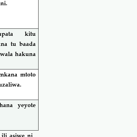
ni.
pata kitu
ana tu baada
 wala hakuna
mkana mtoto
uzaliwa.
hana yeyote
li asiwe ni