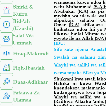
wanasema kuwa ndoa hii
Shirki &
wetu Muhammad
(S.A.
Abubakar
(R.A)
na pia
Kufru
mwisho wa utawala wa
alipokuja sahaba O
Bid-'ah
Omar
(R.A)
aliikataz
(Uzushi)
kuikataza ndoa hii y
ilikuwa haifai Mtume
Salaf Wa
yoyote ile na Allah
(S.W
Ummah
JIBU:
Sifa zote njema Anast
Firaq-Makundi
Swalah na salamu zim
‘alayhi wa
aalihi
wa
sal
Fiqh-Ibaadah
wema mpaka Siku ya M
Shukrani kwa swali lak
Duaa-Adhkaar
Hakika ni kuwa Wais
kuendekeza matamanio 
Fataawa Za
kudanganywa kwa hoja
‘alayhi wa aalihi wa 
Ulamaa
(Radhiya Allaahu ‘anh
baadhi ya maneno katik