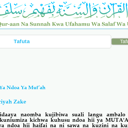
 Ya Ndoa Ya Mut’ah
riyah Zake
idaaya naomba kujibiwa suali langu ambalo
na kuniumiza kichwa kuhusu ndoa hii ya MUTA'
a ndoa hii haifai na ni sawa na kuzini na k