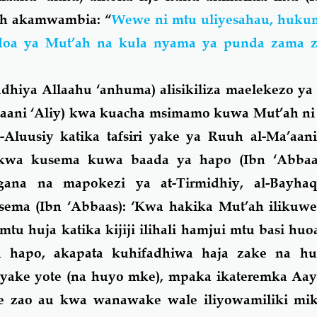
’ah akamwambia: “
Wewe ni mtu uliyesahau, huk
oa ya Mut’ah na kula nyama ya punda zama 
dhiya Allaahu ‘anhuma) alisikiliza maelekezo y
yaani ‘Aliy) kwa kuacha msimamo kuwa Mut’ah ni
Aluusiy katika tafsiri yake ya Ruuh al-Ma’aani
 kwa kusema kuwa baada ya hapo (Ibn ‘Abbaas
ana na mapokezi ya at-Tirmidhiy, al-Bayhaq
sema (Ibn ‘Abbaas): ‘Kwa hakika Mut’ah iliku
mtu huja katika kijiji ilihali hamjui mtu basi h
 hapo, akapata kuhifadhiwa haja zake na h
yake yote (na huyo mke), mpaka ikateremka Aay
 zao au kwa wanawake wale iliyowamiliki mi