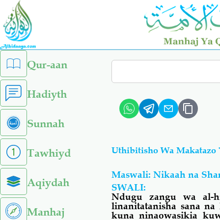
Skip
to
main
content
left
Qur-aan
Search
sidebar
menu
Hadiyth
Sunnah
Uthibitisho Wa Makatazo
Tawhiyd
Maswali: Nikaah na Sha
Aqiydah
SWALI:
Ndugu zangu wa al-h
linanitatanisha sana 
Manhaj
kuna ninaowasikia kuw