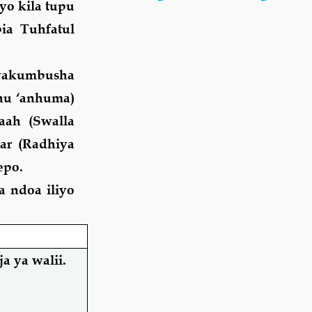
yo kila tupu
ia Tuhfatul
uwakumbusha
hu ‘anhuma)
ah (Swalla
ar (Radhiya
epo.
 ndoa iliyo
a ya walii.