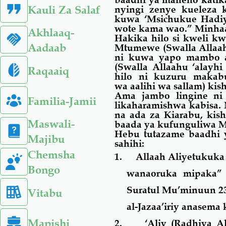
Kauli Za Salaf
nyingi zenye kueleza 
kuwa ‘Msichukue Hadiy
wote
kama
wao.” Minha
Akhlaaq-
Hakika
hilo
si kweli kw
Aadaab
Mtumewe (Swalla Allaahu
ni kuwa yapo mambo 
(Swalla Allaahu ‘alayh
Raqaaiq
hilo
ni kuzuru makabur
wa aalihi wa sallam) kis
Ama jambo lingine ni
Familia-Jamii
likaharamishwa kabisa.
na ada za Kiarabu, kis
Maswali-
baada ya kufunguliwa 
Hebu tutazame baadhi y
Majibu
sahihi:
Chemsha
1.
Allaah Aliyetukuka
Bongo
wanaoruka mipaka
”
Suratul Mu’minuun 23
Vitabu
al-Jazaa’iriy anasema
Mapishi
2.
‘Aliy (Radhiya A