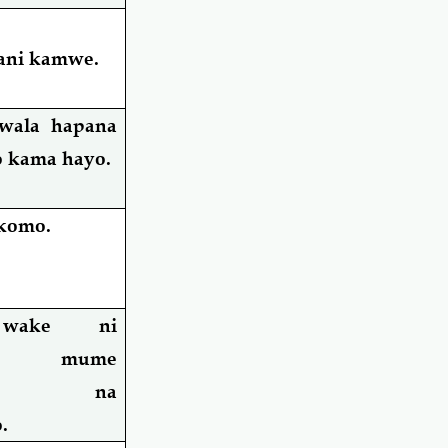
ani kamwe.
wala hapana
o
kama
hayo.
komo.
wake ni
eka mume
gana na
.