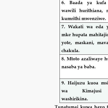
6. Baada ya kufa
wawili hurithiana,
kumrithi mwenziwe.
7. Wakati wa eda 
mke hupata mahitaji
yote, maskani, mav
chakula.
8. Mtoto azaliwaye h
nasaba ya baba.
9. Haijuzu kuoa ms
wa Kimajus
washirikina.
Tunatumai kuwa hayo tu