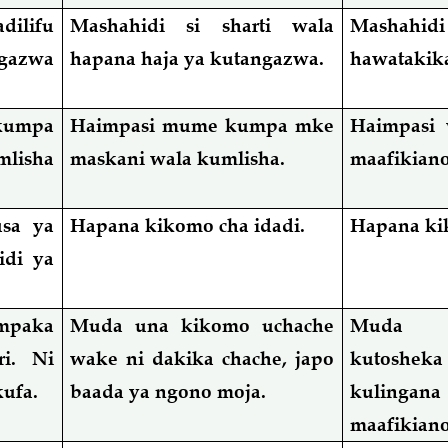
ilifu
Mashahidi si sharti wala
Mashahidi
ngazwa
hapana haja ya kutangazwa.
hawatakik
kumpa
Haimpasi mume kumpa mke
Haimpasi 
mlisha
maskani wala kumlisha.
maafikian
sa ya
Hapana kikomo cha idadi.
Hapana ki
idi ya
 mpaka
Muda una kikomo uchache
Muda 
i. Ni
wake ni dakika chache, japo
kutosh
ufa.
baada ya ngono moja.
kulin
maafikiano