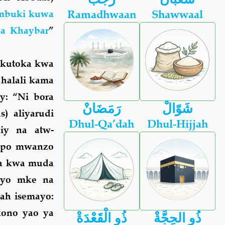
Ramadhwaan
Shawwaal
umbuki kuwa
za Khaybar
”
a kutoka kwa
 halali kama
y: “Ni bora
شَوّالْ
رَمَضَانْ
) aliyarudi
Dhul-Qa’dah
Dhul-Hijjah
iy na atw-
wepo mwanzo
uoa kwa muda
uyo mke na
ah isemayo:
kono yao ya
ذُو الحِجَّةْ
ذُو الْقَعْدَةْ