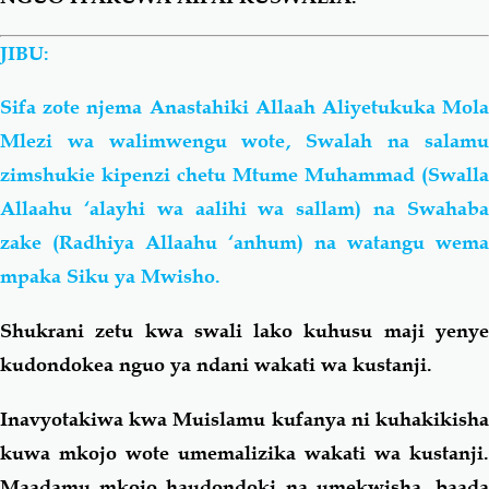
JIBU:
Sifa zote njema Anastahiki Allaah Aliyetukuka Mola
Mlezi wa walimwengu wote, Swalah na salamu
zimshukie kipenzi chetu Mtume Muhammad (Swalla
Allaahu ‘alayhi wa
aalihi
wa
sallam) na Swahab
zake (Radhiya Allaahu ‘anhum) na watangu wema
mpaka Siku ya Mwisho.
Shukrani zetu kwa swali lako kuhusu maji yenye
kudondokea nguo ya ndani wakati wa kustanji.
Inavyotakiwa kwa Muislamu kufanya ni kuhakikisha
kuwa mkojo wote umemalizika wakati wa kustanji.
Maadamu mkojo haudondoki na umekwisha, baada