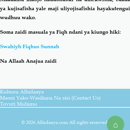
ya kujisafisha yale maji uliyojisafishia hayakutengui
wudhuu wako.
Soma zaidi masuala ya Fiqh ndani ya kiungo hiki:
Swahiyh Fiqhus Sunnah
Na Allaah Anajua zaidi
Kuhusu Alhidaaya
Maoni Yako-Wasiliana Na sisi (Contact Us)
Tovuti Muhimu
© 2026 Alhidaaya.com All rights reserved.
⌂