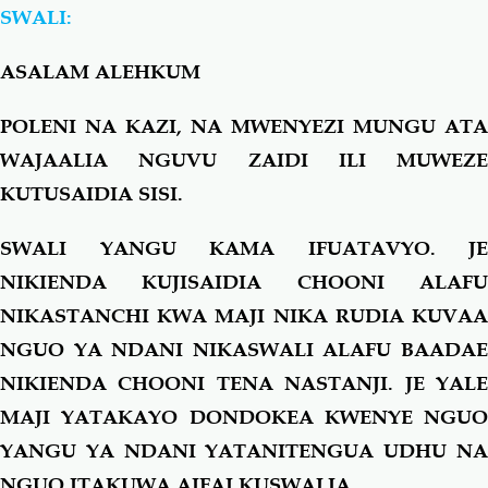
SWALI:
Salaf Wa Ummah
Firaq-Makundi
ASALAM ALEHKUM
Fiqh-Ibaadah
Duaa-Adhkaar
POLENI NA KAZI, NA MWENYEZI MUNGU ATA
WAJAALIA NGUVU ZAIDI ILI MUWEZE
Fataawa Za Ulamaa
Kauli Za Salaf
KUTUSAIDIA SISI.
SWALI YANGU KAMA IFUATAVYO. JE
Akhlaaq-Aadaab
Raqaaiq
NIKIENDA KUJISAIDIA CHOONI ALAFU
NIKASTANCHI KWA MAJI NIKA RUDIA KUVAA
Familia-Jamii
Maswali-Majibu
NGUO YA NDANI NIKASWALI ALAFU BAADAE
Chemsha Bongo
Vitabu
NIKIENDA CHOONI TENA NASTANJI. JE YALE
MAJI YATAKAYO DONDOKEA KWENYE NGUO
Mapishi
YANGU YA NDANI YATANITENGUA UDHU NA
NGUO ITAKUWA AIFAI KUSWALIA.