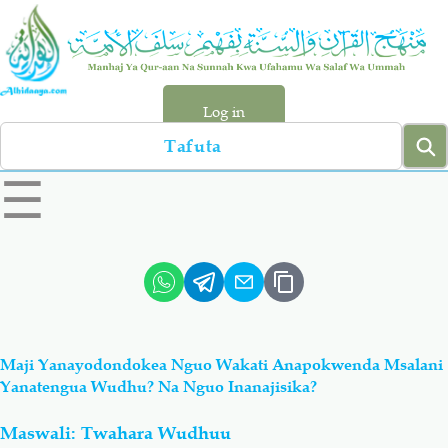
Skip
to
main
content
Log in
Search
left
☰
sidebar
menu
Qur-aan
Hadiyth
Sunnah
Tawhiyd
Maji Yanayodondokea Nguo Wakati Anapokwenda Msalani
Aqiydah
Manhaj
Yanatengua Wudhu? Na Nguo Inanajisika?
Maswali: Twahara Wudhuu
Shirki & Kufru
Bid-'ah (Uzushi)