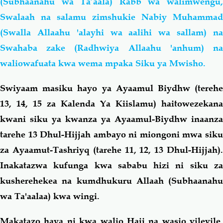
(Subhaanahu wa Ta’aala) Rabb wa walimwengu,
Swalaah na salamu zimshukie Nabiy Muhammad
(Swalla Allaahu 'alayhi wa aalihi wa sallam) na
Swahaba zake (Radhwiya Allaahu 'anhum) na
waliowafuata kwa wema mpaka Siku ya Mwisho.
Swiyaam masiku hayo ya Ayaamul Biydhw (terehe
13, 14, 15 za Kalenda Ya Kiislamu) haitowezekana
kwani siku ya kwanza ya Ayaamul-Biydhw inaanza
tarehe 13 Dhul-Hijjah ambayo ni miongoni mwa siku
za Ayaamut-Tashriyq (tarehe 11, 12, 13 Dhul-Hijjah).
Inakatazwa kufunga kwa sababu hizi ni siku za
kusherehekea na kumdhukuru Allaah (Subhaanahu
wa Ta'aalaa) kwa wingi.
Makatazo haya ni kwa walio Hajj na wasio vilevile.