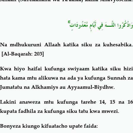
وَاذْكُرُوا اللَّـهَ فِي أَيَّامٍ مَّعْدُودَاتٍ ۚ
Na mdhukuruni Allaah katika siku za kuhesabika
.
[Al-Baqarah: 203]
Kwa hiyo haifai kufunga swiyaam katika siku hizi
hata kama mtu alikuwa na ada ya kufunga Sunnah za
Jumatatu na Alkhamiys au Ayyaamul-Biydhw.
Lakini anaweza mtu kufunga tarehe 14, 15 na 16
kupata fadhila za kufunga siku tatu kwa mwezi.
Bonyeza kiungo kifuatacho upate faida: