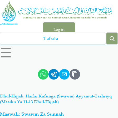
Skip
to
main
content
Log in
Search
left
☰
sidebar
menu
Qur-aan
Hadiyth
Sunnah
Tawhiyd
Dhul-Hijjah: Haifai Kufunga (Swawm) Ayyamut-Tashriyq
Aqiydah
Manhaj
(Masiku Ya 11-13 Dhul-Hijjah)
Maswali: Swawm Za Sunnah
Shirki & Kufru
Bid-'ah (Uzushi)