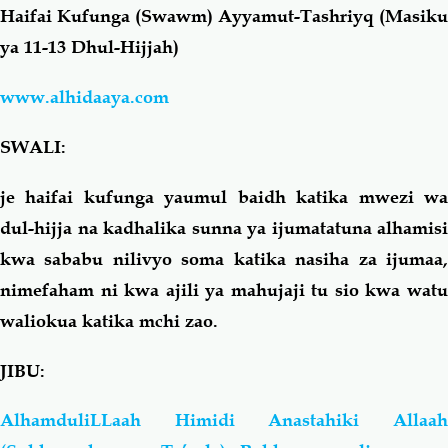
Haifai Kufunga (Swawm) Ayyamut-Tashriyq (Masiku
ya 11-13 Dhul-Hijjah)
Salaf Wa Ummah
Firaq-Makundi
www.alhidaaya.com
Fiqh-Ibaadah
Duaa-Adhkaar
SWALI:
Fataawa Za Ulamaa
Kauli Za Salaf
je haifai kufunga yaumul baidh katika mwezi wa
dul-hijja na kadhalika sunna ya ijumatatuna alhamisi
Akhlaaq-Aadaab
Raqaaiq
kwa sababu nilivyo soma katika nasiha za ijumaa,
nimefaham ni kwa ajili ya mahujaji tu sio kwa watu
Familia-Jamii
Maswali-Majibu
waliokua katika mchi zao.
Chemsha Bongo
Vitabu
JIBU:
Mapishi
AlhamduliLLaah Himidi Anastahiki Allaah