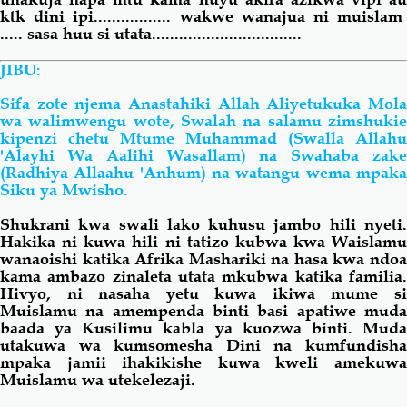
ktk dini ipi................. wakwe
wanajua ni muisla
..... sasa huu si utata.................................
JIBU:
Sifa zote njema Anastahiki Allah Aliyetukuka Mola
wa walimwengu wote, Swalah na salamu zimshukie
kipenzi chetu Mtume Muhammad (Swalla Allahu
'Alayhi Wa Aalihi Wasallam) na Swahaba zake
(Radhiya Allaahu 'Anhum) na watangu wema mpaka
Siku ya Mwisho.
Shukrani kwa swali lako kuhusu jambo hili nyeti.
Hakika ni kuwa hili ni tatizo kubwa kwa Waislamu
wanaoishi katika Afrika Mashariki na hasa kwa ndoa
kama
ambazo zinaleta utata mkubwa katika familia.
Hivyo, ni nasaha yetu kuwa ikiwa mume si
Muislamu na amempenda binti basi apatiwe muda
baada ya Kusilimu kabla ya kuozwa binti. Muda
utakuwa wa kumsomesha Dini na kumfundisha
mpaka jamii ihakikishe kuwa kweli amekuwa
Muislamu wa utekelezaji.