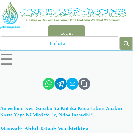
Skip
to
main
content
Log in
Search
left
☰
sidebar
menu
Qur-aan
Hadiyth
Sunnah
Tawhiyd
Amesilimu Kwa Sababu Ya Kutaka Kuoa Lakini Anakiri
Aqiydah
Manhaj
Kuwa Yeye Ni Mkristo, Je, Ndoa Inaswihi?
Maswali: Ahlul-Kitaab-Washirikina
Shirki & Kufru
Bid-'ah (Uzushi)