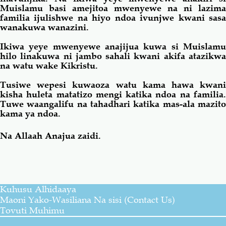
Muislamu basi amejitoa mwenyewe na ni lazima
familia ijulishwe na hiyo ndoa ivunjwe kwani sasa
wanakuwa wanazini.
Ikiwa yeye mwenyewe anajijua kuwa si Muislamu
hilo
linakuwa ni jambo sahali kwani akifa atazikwa
na watu wake Kikristu.
Tusiwe wepesi kuwaoza watu
kama
hawa kwan
kisha huleta matatizo mengi katika ndoa na familia.
Tuwe waangalifu na tahadhari katika mas-ala mazito
kama
ya
ndoa.
Na Allaah Anajua zaidi.
Kuhusu Alhidaaya
Maoni Yako-Wasiliana Na sisi (Contact Us)
Tovuti Muhimu