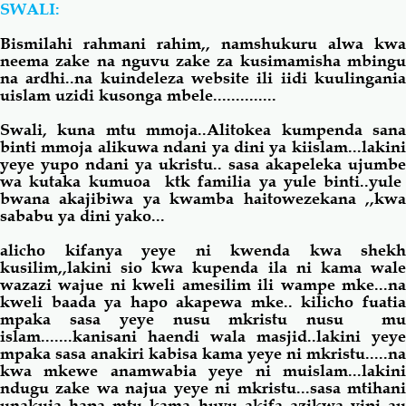
SWALI:
Bismilahi rahmani rahim,, namshukuru alwa kwa
Salaf Wa Ummah
Firaq-Makundi
neema zake na nguvu zake za kusimamisha mbingu
na ardhi..na kuindeleza website ili iidi kuulingania
uislam uzidi kusonga mbele..............
Fiqh-Ibaadah
Duaa-Adhkaar
Swali, kuna mtu mmoja..Alitokea kumpenda
sana
binti mmoja alikuwa ndani ya dini ya kiislam...lakini
Fataawa Za Ulamaa
Kauli Za Salaf
yeye yupo ndani ya ukristu.. sasa akapeleka ujumbe
wa kutaka kumuoa ktk familia ya yule binti..yule
bwana akajibiwa ya kwamba haitowezekana ,,kwa
Akhlaaq-Aadaab
Raqaaiq
sababu ya dini yako...
alicho kifanya yeye ni kwenda kwa shekh
Familia-Jamii
Maswali-Majibu
kusilim,,lakini sio kwa kupenda ila ni kama wale
wazazi wajue ni kweli amesilim ili wampe mke...na
kweli baada ya hapo akapewa mke.. kilicho fuatia
Chemsha Bongo
Vitabu
mpaka sasa yeye nusu mkristu nusu mu
islam.......kanisani haendi wala masjid..lakini yeye
mpaka sasa anakiri kabisa kama yeye ni mkristu.....na
kwa mkewe anamwabia yeye ni muislam...lakini
Mapishi
ndugu zake wa najua yeye ni mkristu...sasa mtihani
unakuja hapa mtu kama huyu akifa azikwa vipi au