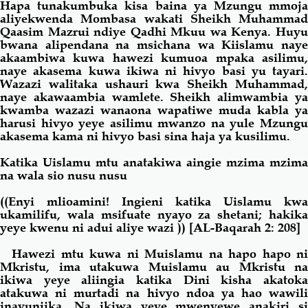
Hapa
tunakumbuka
kisa baina ya Mzungu mmoj
aliyekwenda
Mombasa
wakati Sheikh Muhammad
Qaasim Mazrui ndiye Qadhi Mkuu wa
Kenya
. Huy
bwana alipendana
na msichana wa Kiislamu nay
akaambiwa kuwa hawezi kumuoa mpaka asilimu,
naye akasema kuwa ikiwa ni hivyo basi yu tayari.
Wazazi walitaka ushauri kwa Sheikh Muhammad,
naye akawaambia wamlete. Sheikh alimwambia ya
kwamba wazazi wanaona wapatiwe muda kabla ya
harusi hivyo yeye asilimu mwanzo na yule Mzungu
akasema
kama
ni hivyo basi sina haja ya kusilimu.
Katika Uislamu mtu anatakiwa aingie mzima mzima
na wala sio nusu nusu
((Enyi mlioamini! Ingieni katika Uislamu kwa
ukamilifu, wala msifuate nyayo za shetani; hakika
yeye kwenu ni adui aliye wazi
))
[AL-Baqarah 2: 208]
Hawezi mtu kuwa ni Muislamu na hapo hapo ni
Mkristu, ima utakuwa Muislamu au Mkristu na
ikiwa yeye aliingia katika Dini kisha akatoka
atakuwa ni murtadi na hivyo ndoa ya hao wawili
inavunjika. Na ikiwa yeye mwenyewe anakiri si