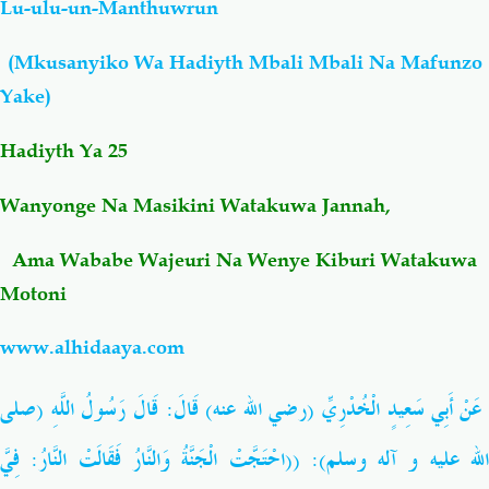
Lu-ulu-un-Manthuwrun
Salaf Wa Ummah
Firaq-Makundi
(Mkusanyiko Wa Hadiyth Mbali Mbali Na Mafunzo
Yake)
Fiqh-Ibaadah
Duaa-Adhkaar
Hadiyth Ya
25
Fataawa Za Ulamaa
Kauli Za Salaf
Wanyonge Na Masikini Watakuwa Jannah,
Akhlaaq-Aadaab
Raqaaiq
Ama Wababe Wajeuri Na Wenye Kiburi Watakuwa
Motoni
Familia-Jamii
Maswali-Majibu
www.alhidaaya.com
Chemsha Bongo
Vitabu
عَنْ أَبِي سَعِيدٍ الْخُدْرِيِّ (رضي الله عنه) قَالَ: قَالَ رَسُولُ اللَّهِ (صلى
Mapishi
الله عليه و آله وسلم): ((احْتَجَّتْ الْجَنَّةُ وَالنَّارُ فَقَالَتْ النَّارُ: فِيَّ