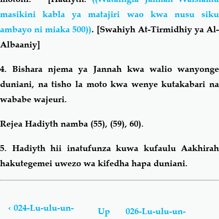
masikini kabla ya matajiri wao kwa nusu siku
ambayo ni miaka 500))
.
[Swahiyh At-Tirmidhiy ya Al
Albaaniy]
4. Bishara njema ya Jannah kwa walio wanyonge
duniani, na tisho la moto kwa wenye kutakabari na
wababe wajeuri.
Rejea Hadiyth namba (55), (59), 60).
5. Hadiyth hii inatufunza kuwa kufaulu Aakhirah
hakutegemei uwezo wa kifedha hapa duniani
.
Book
traversal
links
‹
024-Lu-ulu-un-
Up
026-Lu-ulu-un-
for