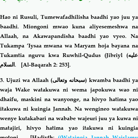
Hao ni Rusuli, Tumewafadhilisha baadhi yao juu ya
baadhi. Miongoni mwao kuna aliyesemeshwa na
Allaah, na Akawapandisha baadhi yao vyeo. Na
Tukampa ‘Iysaa mwana wa Maryam hoja bayana na
Tukamtia nguvu kwa Ruwh
i
l-Qudus
(Jibriyl
(عليه
السلام
.
[Al-Baqarah 2: 253].
3. Ujuzi wa Allaah (
سبحانه وتعالى
) kwamba baadhi ya
waja Wake watakuwa ni wema japokuwa wao ni
dhaifu, maskini na wanyonge, na hivyo hatima yao
itakuwa ni kuingia Jannah. Na wengineo watakuwa
wenye kutakabari na wababe wajeuri juu ya kuwa ni
matajiri, hivyo hatima yao itakuwa ni kuingia
motoni. [Hadiyth:
((Wataingia Jannah Waislam