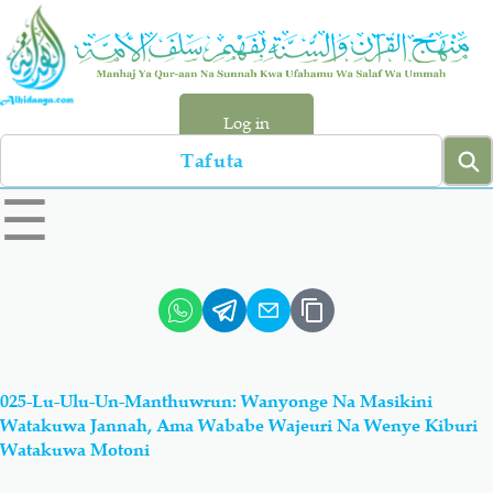
Skip
to
main
content
Log in
Search
left
☰
sidebar
menu
Qur-aan
Hadiyth
Sunnah
Tawhiyd
025-Lu-Ulu-Un-Manthuwrun: Wanyonge Na Masikini
Aqiydah
Manhaj
Watakuwa Jannah, Ama Wababe Wajeuri Na Wenye Kiburi
Watakuwa Motoni
Shirki & Kufru
Bid-'ah (Uzushi)