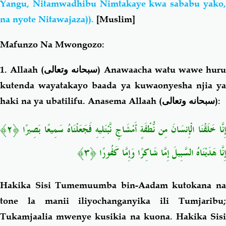
Yangu, Nitamwadhibu Nimtakaye kwa sababu yako,
na nyote Nitawajaza)).
[Muslim]
Mafunzo Na Mwongozo:
1. Allaah (
سبحانه وتعالى
) Anawaacha watu wawe hur
kutenda wayatakayo baada ya kuwaonyesha njia ya
haki na ya ubatilifu. Anasema Allaah (
سبحانه وتعالى
):
إِنَّا خَلَقْنَا الْإِنسَانَ مِن نُّطْفَةٍ أَمْشَاجٍ نَّبْتَلِيهِ فَجَعَلْنَاهُ سَمِيعًا بَصِيرًا ﴿٢﴾
إِنَّا هَدَيْنَاهُ السَّبِيلَ إِمَّا شَاكِرًا وَإِمَّا كَفُورًا ﴿٣﴾
Hakika Sisi Tumemuumba bin-Aadam kutokana na
tone la manii iliyochanganyika ili Tumjaribu;
Tukamjaalia mwenye kusikia na kuona. Hakika Sisi