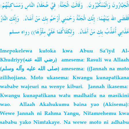
الْجَبَّارُونَ وَالْمُتَكَبِّرُونَ. وَقَالَتْ الْجَنَّةُ: فِيَّ ضُعَفَاءُ
النَّاسِ وَمَسَاكِينُهُمْ:
فَقَضَى الله بَيْنَهُمَا: إِنَّكِ الْجَنَّةُ رَحْمَتِي أَرْحَمُ بِكِ مَنْ أَشَاءُ. وَإِنَّكِ النَّارُ
عَذَابِي أُعَذِّبُ بِكِ مَنْ أَشَاءُ. وَلِكِلَاكُمَا
عَلَيَّ مِلْؤُهَا)) رواه مسلم
Imepokelewa kutoka kwa Abuu Sa’iyd Al-
Khudriyy(
رضي الله عنه
) amesema: Rasuli wa Allaa
(
صلى الله عليه وآله وسلم
) amesema: ((Jannah na moto
zilihojiana. Moto ukasema: Kwangu kunapatikana
wababe wajeuri na wenye kiburi. Jannah ikasema:
Kwangu kunapatikana watu madhaifu na masikini
wao. Allaah Akahukumu baina yao (Akisema):
Wewe Jannah ni Rahma Yangu,
Nitamrehemu kw
sababu yako Nimtakaye. Na wewe moto ni adhabu