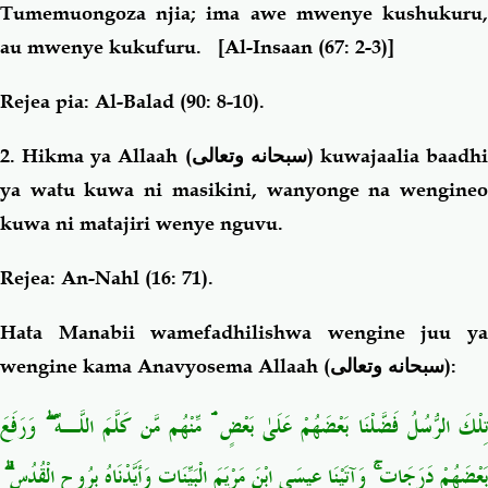
Tumemuongoza njia; ima awe mwenye kushukuru,
au mwenye kukufuru.
[Al-Insaan (67: 2-3)]
Rejea pia: Al-Balad (90: 8-10).
2. Hikma ya Allaah (
سبحانه وتعالى
) kuwajaalia baadh
ya watu kuwa ni masikini, wanyonge na wengineo
kuwa ni matajiri wenye nguvu.
Rejea: An-Nahl (16: 71).
Hata Manabii wamefadhilishwa wengine juu ya
wengine kama Anavyosema Allaah (
سبحانه وتعالى
):
تِلْكَ الرُّسُلُ فَضَّلْنَا بَعْضَهُمْ عَلَىٰ بَعْضٍ ۘ مِّنْهُم مَّن كَلَّمَ اللَّـهُ ۖ وَرَفَعَ
بَعْضَهُمْ دَرَجَاتٍ ۚ وَآتَيْنَا عِيسَى ابْنَ مَرْيَمَ الْبَيِّنَاتِ وَأَيَّدْنَاهُ بِرُوحِ الْقُدُسِ ۗ