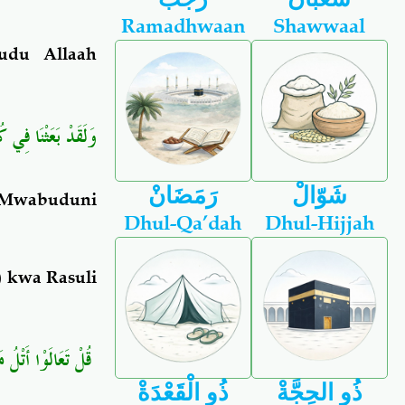
Ramadhwaan
Shawwaal
udu Allaah
وَلَقَدْ بَعَثْنَا فِي 
شَوّالْ
رَمَضَانْ
 “Mwabuduni
Dhul-Qa’dah
Dhul-Hijjah
 kwa Rasuli
قُلْ تَعَالَوْا أَتْل ۖ
ذُو الحِجَّةْ
ذُو الْقَعْدَةْ