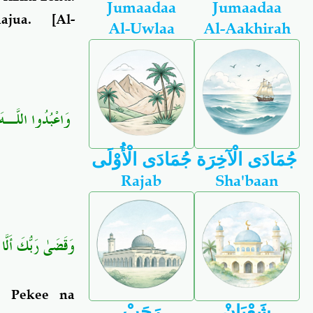
Jumaadaa
Jumaadaa
najua.
[Al-
Al-Uwlaa
Al-Aakhirah
وَاعْبُدُوا اللَّـهَ ۖ
جُمَادَى الْآخِرَة
جُمَادَى الْأُوْلَى
Rajab
Sha'baan
وَقَضَىٰ رَبُّكَ أَلَّا تَ
 Pekee na
شَعْبَانْ
رَجَبْ