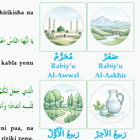
irikisha na
يَا أَيُّهَا النَّاسُ ا﴾
صَفَرْ
مُحَرَّمْ
kabla yenu
Rabiy’u
Rabiy'u
Al-Awwal
Al-Aakhir
الَّذِي جَعَلَ لَكُمُ ا
لِلَّـهِ أَندَادًا وَأَن﴾
ni paa, na
رَبيعُ الآخِرْ
رَبيعُ الْأَوًّلْ
iziki zenu.