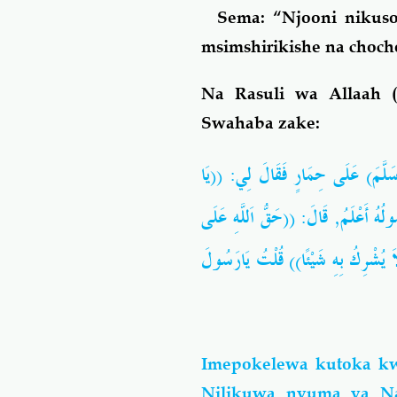
Sema: “Njooni nikuso
msimshirikishe na choc
Na Rasuli wa Allaah (
Swahaba zake:
وَسَلَّمَ) عَلَى
حِمَارٍ فَقَالَ لِي: ((يَا
ُولُهُ أَعْلَمُ, قَالَ: ((حَقُّ اَللَّهِ عَلَى
 لاَ يُشْرِكُ بِهِ شَيْئًا)) قُلْتُ يَارَسُولَ
Imepokelewa kutoka kw
Nilikuwa nyuma ya Nab