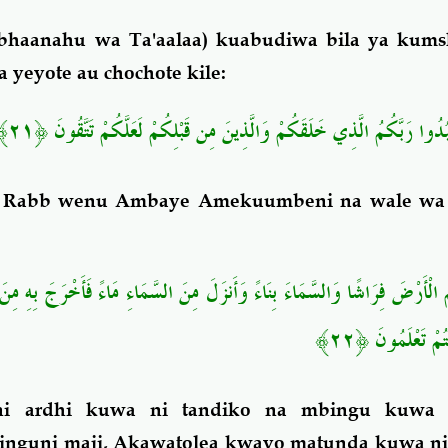
bhaanahu wa Ta'aalaa) kuabudiwa bila ya kumsh
 yeyote au chochote kile:
عْبُدُوا رَبَّكُمُ الَّذِي خَلَقَكُمْ وَالَّذِينَ مِن قَبْلِكُمْ لَعَلَّكُمْ تَتَّقُونَ ﴿٢١
 Rabb wenu Ambaye Amekuumbeni na wale wa 
لْأَرْضَ فِرَاشًا وَالسَّمَاءَ بِنَاءً وَأَنزَلَ مِنَ السَّمَاءِ مَاءً فَأَخْرَجَ بِهِ مِنَ ا
تُمْ تَعْلَمُونَ ﴿٢٢
i ardhi kuwa ni tandiko na mbingu kuwa 
nguni maji, Akawatolea kwayo matunda kuwa ni r