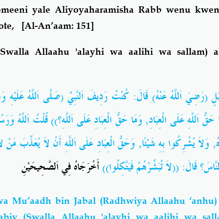
meeni yale Aliyoyaharamisha Rabb wenu kwe
hote,
[Al-An’aam: 151]
Swalla Allaahu 'alayhi wa aalihi wa sallam) 
َلٍ (رَضِيَ اَللَّهُ عَنْهُ) قَالَ: كُنْتُ رَدِيفَ اَلنَّبِيِّ (صَلَّى
اَللَّهُ عَلَيْهِ 
حَقُّ اَللَّهِ عَلَى الْعِبَادِ, وَمَا حَقُّ الْعِبَادِ عَلَى اَللَّهِ؟)) قُلْتُ اَللَّهُ وَرَس
ُوهُ, وَلاَ يُشْرِكُوا بِهِ شَيْئًا, وَحَقُّ الْعِبَادِ عَلَى اَللَّهِ أَنْ لاَ يُعَذِّبَ مَنْ
ِرُ اَلنَّاسَ؟ قَالَ: ((لاَ تُبَشِّرْهُمْ فَيَتَّكِلُوا
أَخْرَجَاهُ فِي اَلصَّحِيحَيْنِ
a Mu’aadh bin Jabal (Radhwiya Allaahu ‘anh
iy (Swalla Allaahu 'alayhi wa aalihi wa sall