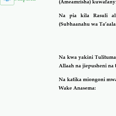
(Ameamrisha) kuwafanyi
Na pia kila Rasuli 
(Subhaanahu wa Ta’aalaa
Na kwa yakini Tulituma
Allaah na jiepusheni na
Na katika miongoni mwa
Wake Anasema: