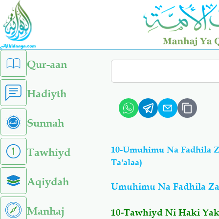
Skip
to
main
content
left
Qur-aan
Search
sidebar
menu
Hadiyth
Sunnah
10-Umuhimu Na Fadhila Z
Tawhiyd
Ta'alaa)
Aqiydah
Umuhimu Na Fadhila Z
Manhaj
10-Tawhiyd Ni Haki Yak