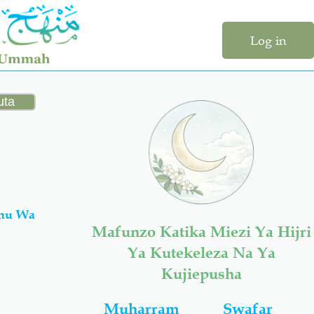
Log in
ahu Wa
Mafunzo Katika Miezi Ya Hijri
Ya Kutekeleza Na Ya
Kujiepusha
Muharram
Swafar