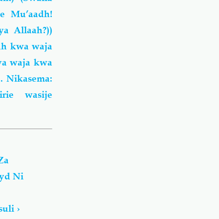
Ee Mu’aadh!
a Allaah?))
aah kwa waja
ya waja kwa
. Nikasema:
rie wasije
Za
yd Ni
suli
›