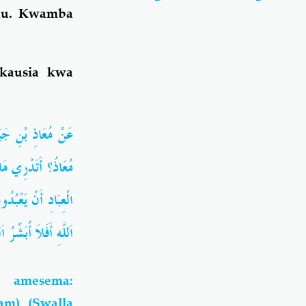
nu. Kwamba
akausia kwa
عَنْ مُعَاذِ بْنِ جَب
مُعَاذُ؟ أَتَدْرِي مَا 
الْعِبَادِ أَنْ يَعْبُد
اَللَّهِ أَفَلاَ أُبَشّ))
u) amesema:
am) (Swalla