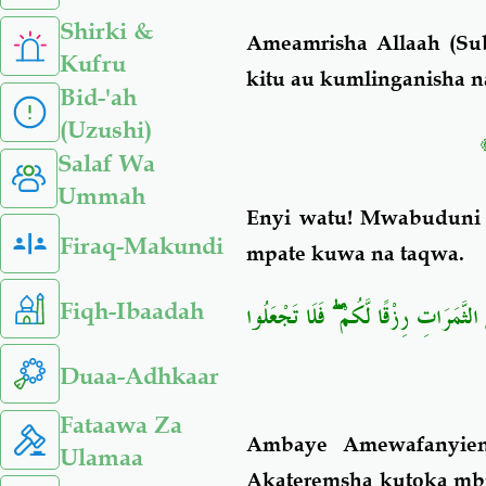
Shirki &
Ameamrisha Allaah (Su
Kufru
kitu au kumlinganisha na
Bid-'ah
(Uzushi)
Salaf Wa
Ummah
Enyi watu! Mwabuduni
Firaq-Makundi
mpate kuwa na taqwa.
Fiqh-Ibaadah
لثَّمَرَاتِ رِزْقًا لَّكُمْ ۖ فَلَا تَجْعَلُوا
Duaa-Adhkaar
Fataawa Za
Ambaye Amewafanyien
Ulamaa
Akateremsha kutoka mbi