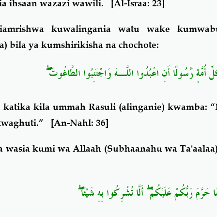
a ihsaan wazazi wawili.
[Al-Israa: 23]
aliamrishwa kuwalingania watu wake kumwab
) bila ya kumshirikisha na chochote:
ۖ
كُلِّ أُمَّةٍ رَّسُولًا أَنِ اعْبُدُوا اللَّـهَ وَاجْتَنِبُوا الطَّاغُوتَ
 katika kila ummah Rasuli (alinganie) kwamba:
 twaghuti.”
[An-Nahl: 36]
 wasia kumi wa Allaah (Subhaanahu wa Ta'aalaa)
ُ مَا حَرَّمَ رَبُّكُمْ عَلَيْكُمْ ۖ أَلَّا تُشْرِكُوا بِهِ شَيْئًا