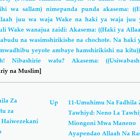
lihi wa sallam) nimepanda punda akasema: ((
llaah juu wa waja Wake na haki ya waja juu y
uli Wake wanajua zaidi: Akasema: ((Haki ya All
udu na wasimshirikishe na chochote. Na haki 
wadhibu yeyote ambaye hamshirikishi na kitu))
! Nibashirie watu? Akasema: ((Usiwabashi
riy na Muslim]
ila Za
Up
11-Umuhimu Na Fadhila 
tu za
Tawhiyd: Neno La Tawhi
, Haiwezekani
Miongoni Mwa Maneno
o
Ayapendao Allaah Na Ra