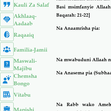
Kauli Za Salaf
Basi msimfanyie Allaa
Baqarah: 21-22]
Akhlaaq-
Aadaab
Na Anaamrisha pia:
Raqaaiq
Familia-Jamii
Na mwabuduni Allaah na
Maswali-
Majibu
Na Anasema pia (Subhaa
Chemsha
Bongo
Vitabu
Na Rabb wako Amehu
Mapishi