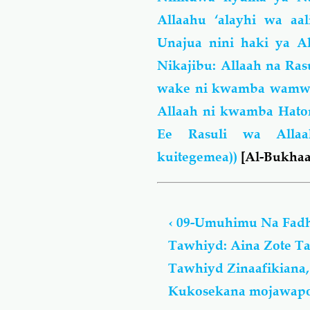
Allaahu ‘alayhi wa aa
Unajua nini haki ya A
Nikajibu: Allaah na Ras
wake ni kwamba wamwab
Allaah ni kwamba Hatom
Ee Rasuli wa Allaah
kuitegemea))
[Al-Bukhaa
Book
traversal
‹
09-Umuhimu Na Fadh
links
Tawhiyd: Aina Zote Ta
for
Umuhimu
Tawhiyd Zinaafikiana
Na
Kukosekana mojawap
Fadhila