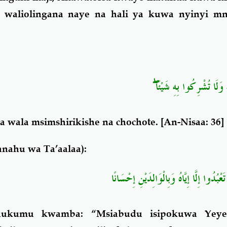
h waliolingana naye na hali ya kuwa nyinyi m
 وَلَا تُشْرِكُوا بِهِ شَيْئًا
 wala msimshirikishe na chochote
. [An-Nisaa: 36]
nahu wa Ta’aalaa):
عْبُدُوا إِلَّا إِيَّاهُ وَبِالْوَالِدَيْنِ إِحْسَانًا
kumu kwamba: “Msiabudu isipokuwa Yeye