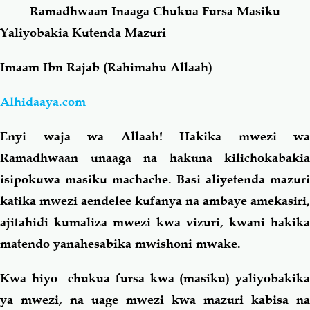
Ramadhwaan Inaaga Chukua Fursa Masiku
Yaliyobakia Kutenda Mazuri
Salaf Wa Ummah
Firaq-Makundi
Imaam Ibn Rajab (Rahimahu Allaah)
Fiqh-Ibaadah
Duaa-Adhkaar
Alhidaaya.com
Fataawa Za Ulamaa
Kauli Za Salaf
Enyi waja wa Allaah! Hakika mwezi wa
Ramadhwaan unaaga na hakuna kilichokabakia
Akhlaaq-Aadaab
Raqaaiq
isipokuwa masiku machache. Basi aliyetenda mazuri
katika mwezi aendelee kufanya na ambaye amekasiri,
Familia-Jamii
Maswali-Majibu
ajitahidi kumaliza mwezi kwa vizuri, kwani hakika
Chemsha Bongo
Vitabu
matendo yanahesabika mwishoni mwake.
Kwa hiyo chukua fursa kwa (masiku) yaliyobakika
Mapishi
ya mwezi, na uage mwezi kwa mazuri kabisa na