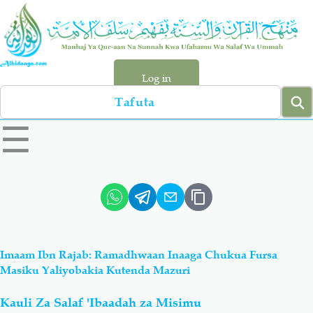
Skip
to
main
content
Log in
Search
left
☰
sidebar
menu
Qur-aan
Hadiyth
Sunnah
Tawhiyd
Imaam Ibn Rajab: Ramadhwaan Inaaga Chukua Fursa
Aqiydah
Manhaj
Masiku Yaliyobakia Kutenda Mazuri
Kauli Za Salaf 'Ibaadah za Misimu
Shirki & Kufru
Bid-'ah (Uzushi)