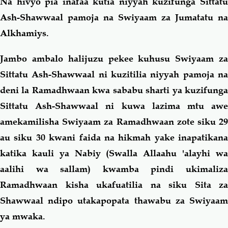
Na hivyo pia inafaa kutia niyyah kuzifunga Sittatu
Ash-Shawwaal pamoja na Swiyaam za Jumatatu na
Alkhamiys.
Jambo ambalo halijuzu pekee kuhusu Swiyaam za
Sittatu Ash-Shawwaal ni kuzitilia niyyah pamoja na
deni la Ramadhwaan kwa sababu sharti ya kuzifunga
Sittatu Ash-Shawwaal ni kuwa lazima mtu awe
amekamilisha Swiyaam za Ramadhwaan zote siku 29
au siku 30 kwani faida na hikmah yake inapatikana
katika kauli ya Nabiy (Swalla Allaahu 'alayhi wa
aalihi wa sallam) kwamba pindi ukimaliza
Ramadhwaan kisha ukafuatilia na siku Sita za
Shawwaal ndipo utakapopata thawabu za Swiyaam
ya mwaka.