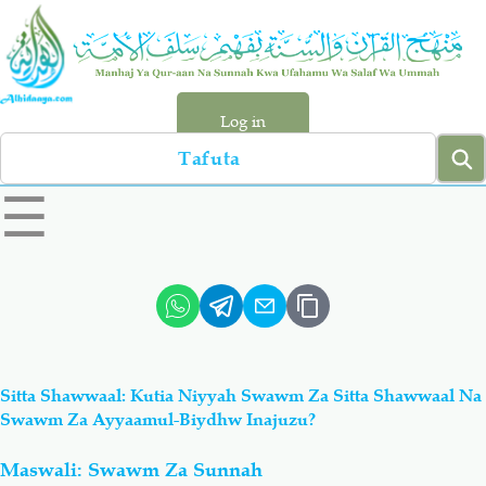
Skip
to
main
content
Log in
Search
left
☰
sidebar
menu
Qur-aan
Hadiyth
Sunnah
Tawhiyd
Sitta Shawwaal: Kutia Niyyah Swawm Za Sitta Shawwaal Na
Aqiydah
Manhaj
Swawm Za Ayyaamul-Biydhw Inajuzu?
Maswali: Swawm Za Sunnah
Shirki & Kufru
Bid-'ah (Uzushi)