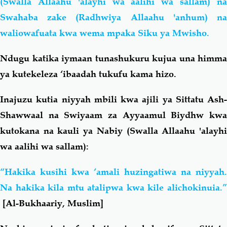
(Swalla Allaahu 'alayhi wa aalihi wa sallam) na
Swahaba zake (Radhwiya Allaahu 'anhum) na
waliowafuata kwa wema mpaka Siku ya Mwisho.
Ndugu katika iymaan tunashukuru kujua una himma
ya kutekeleza ‘ibaadah tukufu kama hizo.
Inajuzu kutia niyyah mbili kwa ajili ya Sittatu Ash-
Shawwaal na Swiyaam za Ayyaamul Biydhw kwa
kutokana na kauli ya Nabiy (Swalla Allaahu 'alayhi
wa aalihi wa sallam):
“Hakika kusihi kwa ‘amali huzingatiwa na niyyah.
Na hakika kila mtu atalipwa kwa kile alichokinuia.”
[Al-Bukhaariy, Muslim]