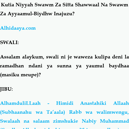
Kutia Niyyah Swawm Za Sitta Shawwaal Na Swawm
Za Ayyaamul-Biydhw Inajuzu?
Salaf Wa Ummah
Firaq-Makundi
Alhidaaya.com
Fiqh-Ibaadah
Duaa-Adhkaar
SWALI:
Fataawa Za Ulamaa
Kauli Za Salaf
Assalam alaykum, swali ni je waweza kulipa deni la
ramadhan ndani ya sunna ya yaumul baydhaa
Akhlaaq-Aadaab
Raqaaiq
(masiku meupe)?
Familia-Jamii
Maswali-Majibu
JIBU:
Chemsha Bongo
Vitabu
AlhamduliLLaah - Himidi Anastahiki Allaah
(Subhaanahu wa Ta’aala) Rabb wa walimwengu,
Mapishi
Swalaah na salaam zimshukie Nabiy Muhammad