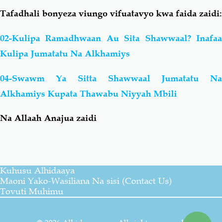
Tafadhali bonyeza viungo vifuatavyo kwa faida zaidi:
02-Kulipa Ramadhwaan Au Sita Shawwaal? Inafaa
Kulipa Jumatatu Na Alkhamiys
04-Swawm Ya Sitta Shawwaal Jumatatu Na
Alkhamiys Kupata Thawabu Niyyah Mbili
Na Allaah Anajua zaidi
Kuhusu Alhidaaya
Maoni Yako-Wasiliana Na sisi (Contact Us)
Tovuti Muhimu