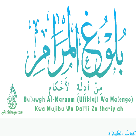
Salaf Wa Ummah
Firaq-Makundi
Fiqh-Ibaadah
Duaa-Adhkaar
Fataawa Za Ulamaa
Kauli Za Salaf
Akhlaaq-Aadaab
Raqaaiq
Familia-Jamii
Maswali-Majibu
Chemsha Bongo
Vitabu
Mapishi
كِتابُ الطَّهارَة