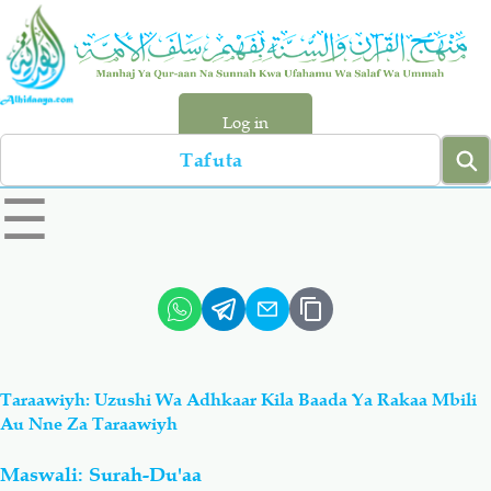
Skip
to
main
content
Log in
Search
left
☰
sidebar
menu
Qur-aan
Hadiyth
Sunnah
Tawhiyd
Taraawiyh: Uzushi Wa Adhkaar Kila Baada Ya Rakaa Mbili
Aqiydah
Manhaj
Au Nne Za Taraawiyh
Maswali: Surah-Du'aa
Shirki & Kufru
Bid-'ah (Uzushi)