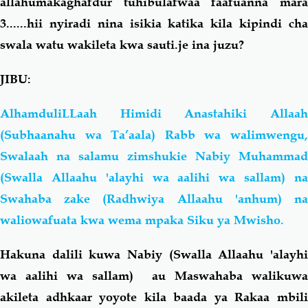
allahumakaghafdur tuhibulafwaa faafuanna mara
3......hii nyiradi nina isikia katika kila kipindi cha
swala watu wakileta kwa sauti.je ina juzu?
JIBU:
AlhamduliLLaah Himidi Anastahiki Allaah
(Subhaanahu wa Ta’aala) Rabb wa walimwengu,
Swalaah na salamu zimshukie Nabiy Muhammad
(Swalla Allaahu 'alayhi wa aalihi wa sallam) na
Swahaba zake (Radhwiya Allaahu 'anhum) na
waliowafuata kwa wema mpaka Siku ya Mwisho.
Hakuna dalili kuwa Nabiy (Swalla Allaahu 'alayhi
wa aalihi wa sallam) au Maswahaba walikuwa
akileta adhkaar yoyote kila baada ya Rakaa mbili