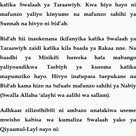
katika Swalaah ya Taraawiyh. Kwa hiyo hayo ni
mafunzo yaliyo kinyume na mafunzo sahihi ya
Sunnah na hivyo ni bid’ah.
Bid'ah hii inaokenana ikifanyika katika Swalaah ya
Taraawiyh zaidi katika kila baada ya Rakaa nne. Na
baadhi ya Misikiti huweka hata mabango
yaliyoandikwa Tasbiyh ya kusoma katika
mapumziko hayo. Hivyo inatupasa tuepukane na
Bid'ah kama hizo na tufuate mafunzo sahihi ya Nabiy
(Swalla Allahu 'alayhi wa aalihi wa sallam).
Adhkaar zilizothibiti ni ambazo unatakiwa useme
mwisho kabisa wa kumaliza Swalaah yako ya
Qiyaamul-Layl nayo ni: