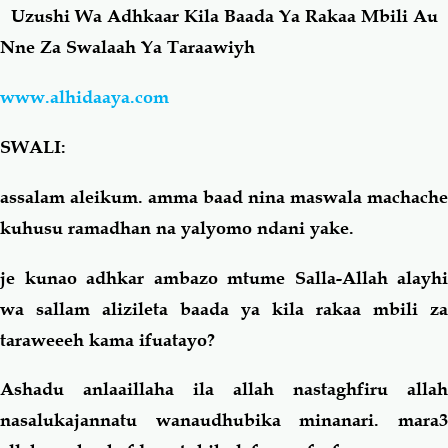
Uzushi Wa Adhkaar Kila Baada Ya Rakaa Mbili Au
Nne Za Swalaah Ya Taraawiyh
Salaf Wa Ummah
Firaq-Makundi
www.alhidaaya.com
Fiqh-Ibaadah
Duaa-Adhkaar
SWALI:
Fataawa Za Ulamaa
Kauli Za Salaf
assalam aleikum. amma baad nina maswala machache
kuhusu ramadhan na yalyomo ndani yake.
Akhlaaq-Aadaab
Raqaaiq
je kunao adhkar ambazo mtume Salla-Allah alayhi
Familia-Jamii
Maswali-Majibu
wa sallam alizileta baada ya kila rakaa mbili za
taraweeeh kama ifuatayo?
Chemsha Bongo
Vitabu
Ashadu anlaaillaha ila allah nastaghfiru allah
Mapishi
nasalukajannatu wanaudhubika minanari. mara3