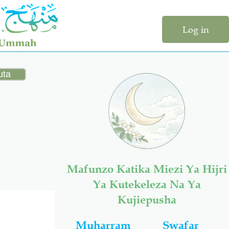
Log in
Mafunzo Katika Miezi Ya Hijri
Ya Kutekeleza Na Ya
Kujiepusha
Muharram
Swafar