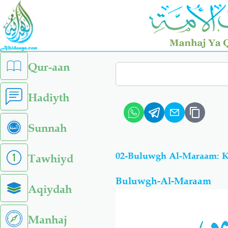
Skip
to
main
content
left
Qur-aan
Search
sidebar
menu
Hadiyth
Sunnah
Tawhiyd
Buluwgh-Al-Maraam
Aqiydah
Manhaj