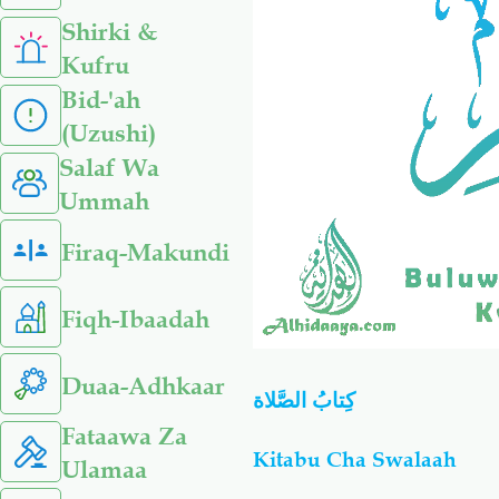
Shirki &
Kufru
Bid-'ah
(Uzushi)
Salaf Wa
Ummah
Firaq-Makundi
Fiqh-Ibaadah
Duaa-Adhkaar
كِتابُ الصَّلاة
Fataawa Za
Kitabu Cha Swalaah
Ulamaa