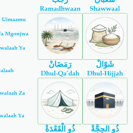
Ramadhwaan
Shawwaal
Na Uimaamu
 Na Mgonjwa
Swalaah Ya
شَوّالْ
رَمَضَانْ
alaah
Dhul-Qa’dah
Dhul-Hijjah
Swalaah Za
walaah Ya
ذُو الحِجَّةْ
ذُو الْقَعْدَةْ