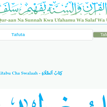
02-Buluwgh Al-Maraam: Kitabu Cha Swalaah - كِتَابُ اَلصَّلَاةِ