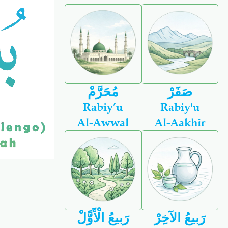
صَفَرْ
مُحَرَّمْ
Rabiy’u
Rabiy'u
Al-Awwal
Al-Aakhir
رَبيعُ الآخِرْ
رَبيعُ الْأَوًّلْ