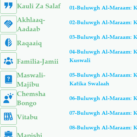
Kauli Za Salaf
01-Buluwgh Al-Maraam: K
Akhlaaq-
02-Buluwgh Al-Maraam: K
Aadaab
03-Buluwgh Al-Maraam: K
Raqaaiq
04-Buluwgh Al-Maraam: K
Kuswali
Familia-Jamii
Maswali-
05-Buluwgh Al-Maraam: K
Katika Swalaah
Majibu
Chemsha
06-Buluwgh Al-Maraam: K
Bongo
07-Buluwgh Al-Maraam: K
Vitabu
08-Buluwgh Al-Maraam: K
Mapishi