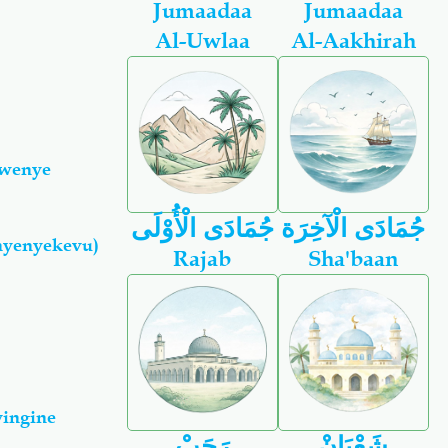
Jumaadaa
Jumaadaa
Al-Uwlaa
Al-Aakhirah
Mwenye
جُمَادَى الْآخِرَة
جُمَادَى الْأُوْلَى
nyenyekevu)
Rajab
Sha'baan
ingine
شَعْبَانْ
رَجَبْ