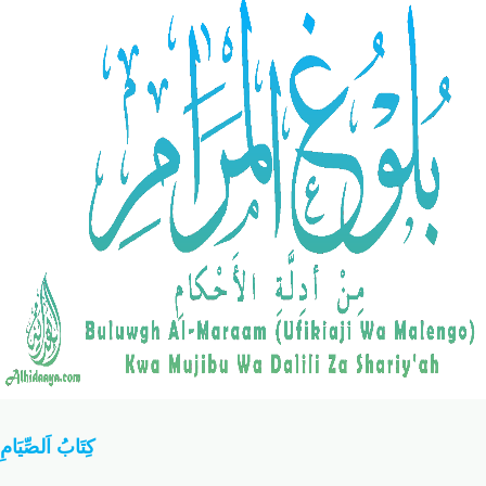
Salaf Wa Ummah
Firaq-Makundi
Fiqh-Ibaadah
Duaa-Adhkaar
Fataawa Za Ulamaa
Kauli Za Salaf
Akhlaaq-Aadaab
Raqaaiq
Familia-Jamii
Maswali-Majibu
Chemsha Bongo
Vitabu
Mapishi
كِتَابُ اَلصِّيَامِ