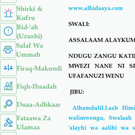
www.alhidaaya.com
Shirki &
Kufru
SWALI:
Bid-'ah
(Uzushi)
ASSALAAM ALAYKU
Salaf Wa
Ummah
NDUGU ZANGU KATIK
MWEZI NANE NI S
Firaq-Makundi
UFAFANUZI WENU
Fiqh-Ibaadah
JIBU:
Duaa-Adhkaar
AlhamduliLLaah Himi
Fataawa Za
walimwengu, Swalaah
Ulamaa
'alayhi wa aalihi wa