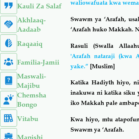
waliowafuata kwa wema
Kauli Za Salaf
Swawm ya ‘Arafah, usa
Akhlaaq-
Aadaab
‘Arafah huko Makkah. Na 
Raqaaiq
Rasuli (Swalla Allaa
'Arafah nataraji (kwa
Familia-Jamii
yake.”
[Muslim]
Maswali-
Katika Hadiyth hiyo, n
Majibu
inakuwa ni katika siku 
Chemsha
iko Makkah pale ambapo 
Bongo
Vitabu
Kwa hiyo, mtu atapofun
Swawm ya ‘Arafah.
Mapishi