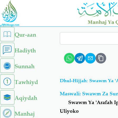
Skip
to
main
content
left
Qur-aan
Search
sidebar
menu
Hadiyth
Sunnah
Dhul-Hijjah: Swawm Ya 'A
Tawhiyd
Maswali: Swawm Za Su
Aqiydah
Swawm Ya 'Arafah Ip
Uliyoko
Manhaj