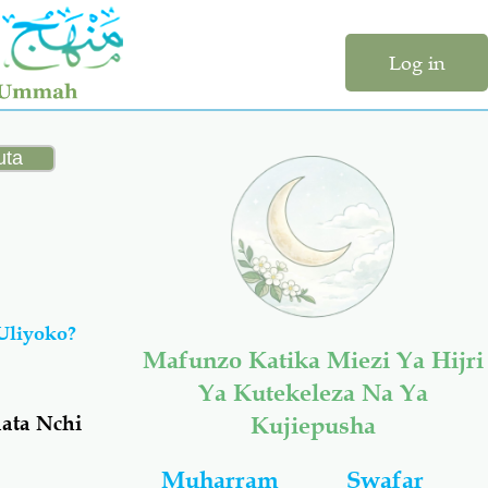
Log in
Uliyoko?
Mafunzo Katika Miezi Ya Hijri
Ya Kutekeleza Na Ya
ata Nchi
Kujiepusha
Muharram
Swafar