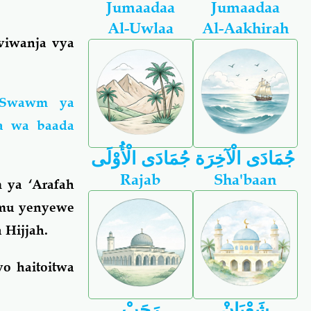
Jumaadaa
Jumaadaa
Al-Uwlaa
Al-Aakhirah
viwanja vya
(Swawm ya
na wa baada
جُمَادَى الْآخِرَة
جُمَادَى الْأُوْلَى
Rajab
Sha'baan
 ya ‘Arafah
hemu yenyewe
 Hijjah.
o haitoitwa
شَعْبَانْ
رَجَبْ