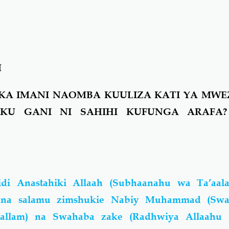
M
A IMANI NAOMBA KUULIZA KATI YA MWEZ
IKU GANI NI SAHIHI KUFUNGA ARAFA
di Anastahiki Allaah (Subhaanahu wa Ta’aal
 na salamu zimshukie Nabiy Muhammad (Swal
 sallam) na Swahaba zake (Radhwiya Allaahu