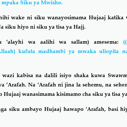
 mpaka Siku ya Mwisho.
hihi wake ni siku wanayosimama Hujaaj katika 
siku hiyo ni siku ya tisa ya Hajj.
hu ‘alayhi wa aalihi wa sallam) amesema:
(
 Allaah) kufuta madhambi ya mwaka uliopita 
i wazi kabisa na dalili isiyo shaka kuwa Swawm
ya ‘Arafah. Na ‘Arafah ni jina la sehemu, na se
Hujaaj wanasimama kisimamo cha siku ya tisa ya
ga siku ambayo Hujaaj hawapo ‘Arafah, basi hiy