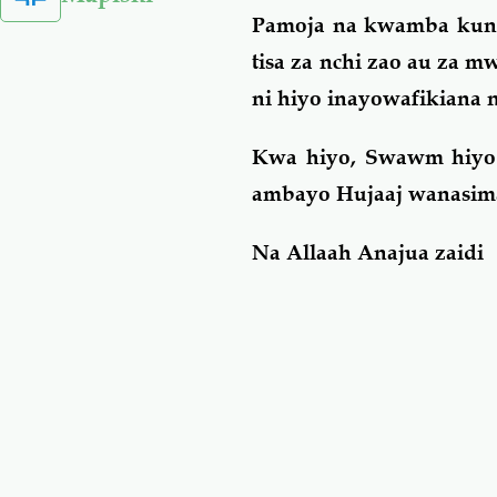
Pamoja na kwamba kuna
tisa za nchi zao au za m
ni hiyo inayowafikiana n
Kwa hiyo, Swawm hiyo y
ambayo Hujaaj wanasima
Na Allaah Anajua zaidi