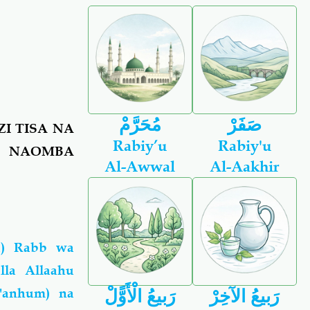
صَفَرْ
مُحَرَّمْ
I TISA NA
Rabiy’u
Rabiy'u
? NAOMBA
Al-Awwal
Al-Aakhir
a) Rabb wa
la Allaahu
 'anhum) na
رَبيعُ الآخِرْ
رَبيعُ الْأَوًّلْ