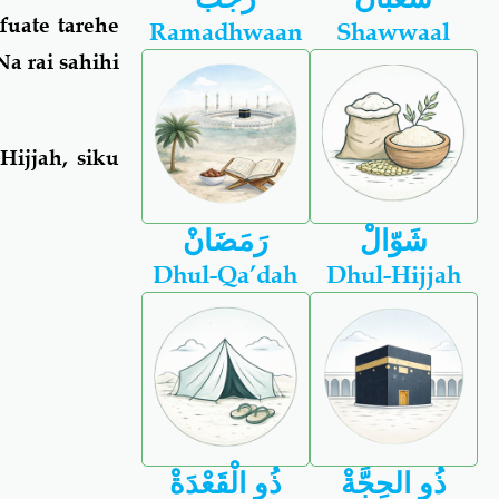
uate tarehe
Ramadhwaan
Shawwaal
a rai sahihi
ijjah, siku
شَوّالْ
رَمَضَانْ
Dhul-Qa’dah
Dhul-Hijjah
ذُو الحِجَّةْ
ذُو الْقَعْدَةْ