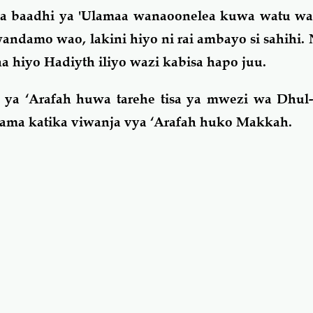
 baadhi ya 'Ulamaa wanaoonelea kuwa watu waf
wandamo wao, lakini hiyo ni rai ambayo si sahihi. N
a hiyo Hadiyth iliyo wazi kabisa hapo juu.
a ‘Arafah huwa tarehe tisa ya mwezi wa Dhul-H
ma katika viwanja vya ‘Arafah huko Makkah.