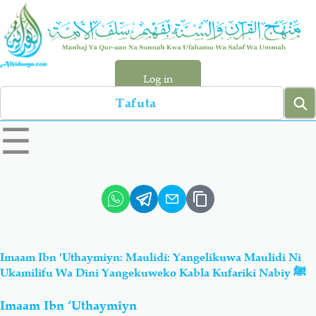
Skip
to
main
content
Log in
Search
left
☰
sidebar
menu
Qur-aan
Hadiyth
Sunnah
Tawhiyd
Imaam Ibn 'Uthaymiyn: Maulidi: Yangelikuwa Maulidi Ni
Aqiydah
Manhaj
Ukamilifu Wa Dini Yangekuweko Kabla Kufariki Nabiy ﷺ
Imaam Ibn ‘Uthaymiyn
Shirki & Kufru
Bid-'ah (Uzushi)