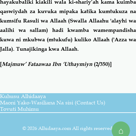
hayakubaliki kiakili wala ki-shariy’ah kama kuimba
qaswiydah za kuvuka mipaka katika kumtukuza na
kumsifu Rasuli wa Allaah (Swalla Allaahu 'alayhi wa
aalihi wa sallam) hadi kwamba wamempandisha
kuwa ni mkubwa (mtukufu) kuliko Allaah ('Azza wa
Jalla). Tunajikinga kwa Allaah.
[
Majmuw’ Fataawaa Ibn ‘Uthaymiyn
(2/350)]
Kuhusu Alhidaaya
Maoni Yako-Wasiliana Na sisi (Contact Us)
Tovuti Muhimu
© 2026 Alhidaaya.com All rights reserved.
⌂