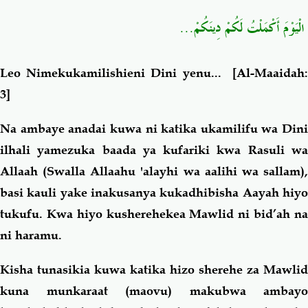
الْيَوْمَ أَكْمَلْتُ لَكُمْ دِينَكُمْ...
Leo Nimekukamilishieni Dini yenu...
[Al-Maaidah:
3]
Na ambaye anadai kuwa ni katika ukamilifu wa Dini
ilhali yamezuka baada ya kufariki kwa Rasuli wa
Allaah (Swalla Allaahu 'alayhi wa aalihi wa sallam),
basi kauli yake inakusanya kukadhibisha Aayah hiyo
tukufu. Kwa hiyo kusherehekea Mawlid ni bid’ah na
ni haramu.
Kisha tunasikia kuwa katika hizo sherehe za Mawlid
kuna munkaraat (maovu) makubwa ambayo