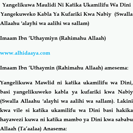
Yangelikuwa Maulidi Ni Katika Ukamilifu Wa Dini
Yangekuweko Kabla Ya Kufariki Kwa Nabiy (Swalla
Salaf Wa Ummah
Firaq-Makundi
Allaahu 'alayhi wa aalihi wa sallam)
Fiqh-Ibaadah
Duaa-Adhkaar
Imaam Ibn ‘Uthaymiyn (Rahimahu Allaah)
Fataawa Za Ulamaa
Kauli Za Salaf
www.alhidaaya.com
Imaam Ibn ‘Uthaymin (Rahimahu Allaah) amesema:
Akhlaaq-Aadaab
Raqaaiq
Yangelikuwa Mawlid ni katika ukamilifu wa Dini,
Familia-Jamii
Maswali-Majibu
basi yangelikuweko kabla ya kufariki kwa Nabiy
(Swalla Allaahu 'alayhi wa aalihi wa sallam). Lakini
Chemsha Bongo
Vitabu
kwa vile si katika ukamilifu wa Dini basi hakika
hayawezi kuwa ni katika mambo ya Dini kwa sababu
Mapishi
Allaah (Ta’aalaa) Anasema: