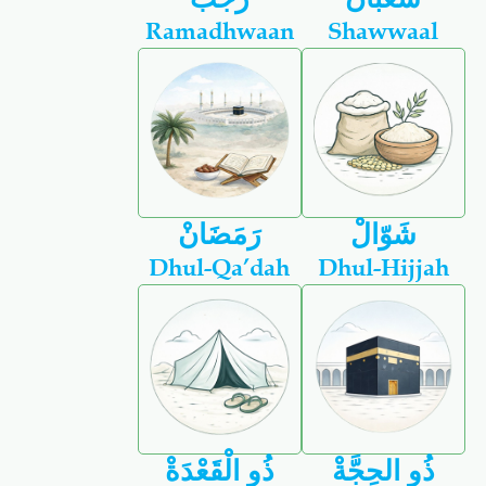
Ramadhwaan
Shawwaal
شَوّالْ
رَمَضَانْ
Dhul-Qa’dah
Dhul-Hijjah
ذُو الحِجَّةْ
ذُو الْقَعْدَةْ