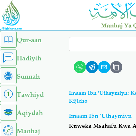
Skip
to
main
content
left
Qur-aan
Search
sidebar
menu
Hadiyth
Sunnah
Imaam Ibn 'Uthaymiyn: K
Tawhiyd
Kijicho
Aqiydah
Imaam Ibn ‘Uthaymiyn
Kuweka Msahafu Kwa Aji
Manhaj