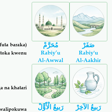
صَفَرْ
مُحَرَّمْ
futa baraka)
Rabiy’u
Rabiy'u
kutoka kwenu
Al-Awwal
Al-Aakhir
a na khatari
رَبيعُ الآخِرْ
رَبيعُ الْأَوًّلْ
 walipokuwa