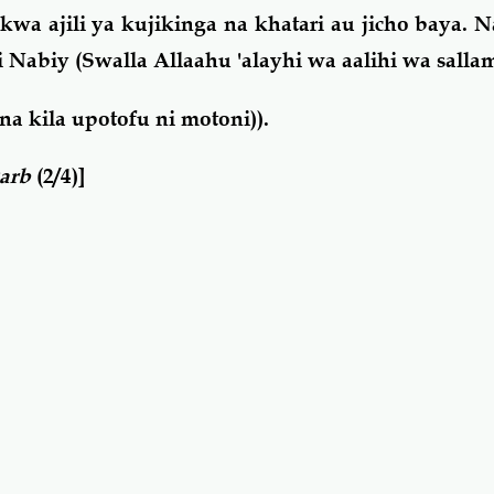
a ajili ya kujikinga na khatari au jicho baya. N
 Nabiy (Swalla Allaahu 'alayhi wa aalihi wa sall
 na kila upotofu ni motoni)).
arb
(2/4)]