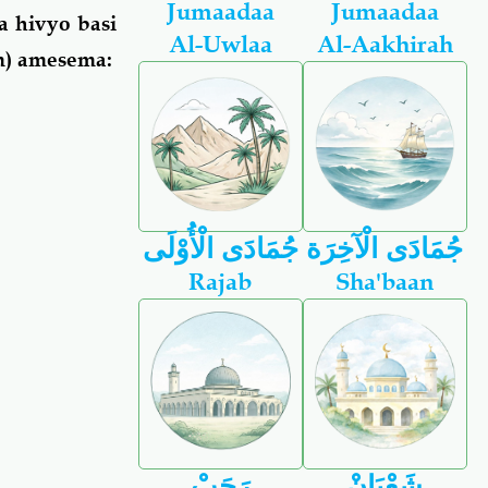
Jumaadaa
Jumaadaa
a hivyo basi
Al-Uwlaa
Al-Aakhirah
am) amesema:
جُمَادَى الْآخِرَة
جُمَادَى الْأُوْلَى
Rajab
Sha'baan
شَعْبَانْ
رَجَبْ