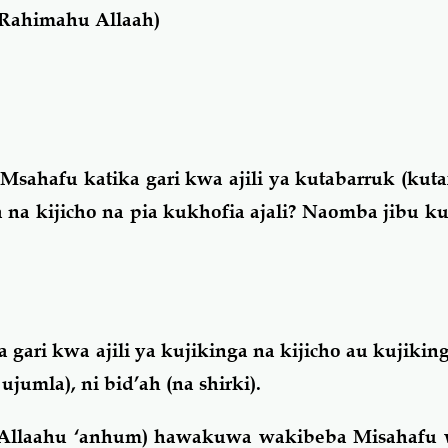
Rahimahu Allaah)
ahafu katika gari kwa ajili ya kutabarruk (kuta
ga na kijicho na pia kukhofia ajali? Naomba jibu 
ari kwa ajili ya kujikinga na kijicho au kujiking
ujumla), ni bid’ah (na shirki).
Allaahu ‘anhum) hawakuwa wakibeba Misahafu