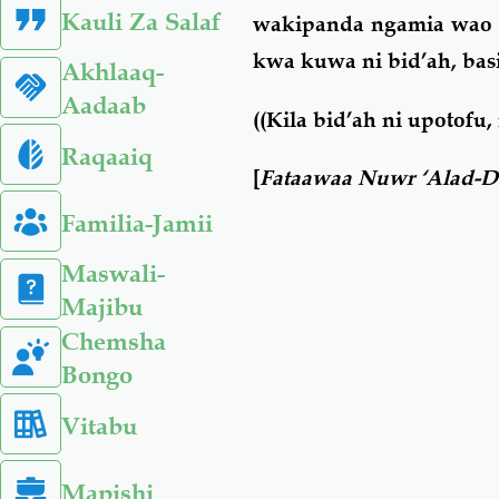
Kauli Za Salaf
wakipanda ngamia wao kw
kwa kuwa ni bid’ah, basi
Akhlaaq-
Aadaab
((Kila bid’ah ni upotofu,
Raqaaiq
[
Fataawaa Nuwr ‘Alad-D
Familia-Jamii
Maswali-
Majibu
Chemsha
Bongo
Vitabu
Mapishi