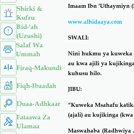
Imaam Ibn ‘Uthaymiyn (
Shirki &
Kufru
www.alhidaaya.com
Bid-'ah
(Uzushi)
SWALI:
Salaf Wa
Nini hukmu ya kuweka Ms
Ummah
au kwa ajili ya kujikin
Firaq-Makundi
kuhusu hilo.
Fiqh-Ibaadah
JIBU:
Duaa-Adhkaar
“Kuweka Msahafu katika g
(ajali) au kujikinga (kwa 
Fataawa Za
Ulamaa
Maswahaba (Radhwiya 