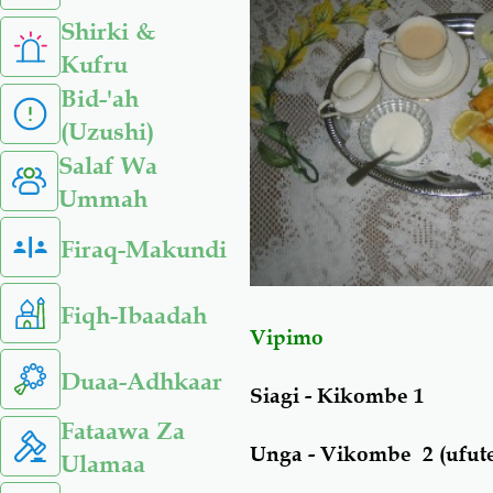
Shirki &
Kufru
Bid-'ah
(Uzushi)
Salaf Wa
Ummah
Firaq-Makundi
Fiqh-Ibaadah
Vipimo
Duaa-Adhkaar
Siagi - Kikombe 1
Fataawa Za
Unga - Vikombe 2 (ufute
Ulamaa