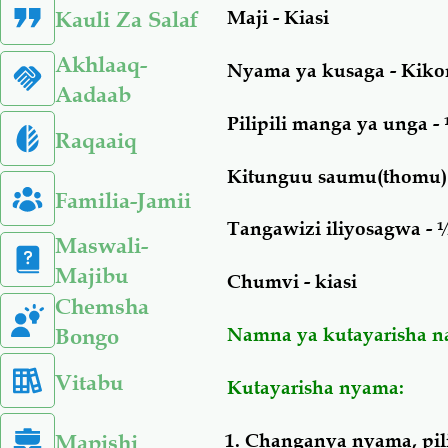
Kauli Za Salaf
Maji - Kiasi
Akhlaaq-
Nyama ya kusaga - Kik
Aadaab
Pilipili manga ya unga - 
Raqaaiq
Kitunguu saumu(thomu) i
Familia-Jamii
Tangawizi iliyosagwa - ½
Maswali-
Majibu
Chumvi - kiasi
Chemsha
Bongo
Namna ya kutayarisha n
Vitabu
Kutayarisha nyama:
Mapishi
Changanya nyama, pili