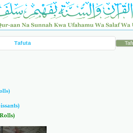
lls)
issants)
Rolls)