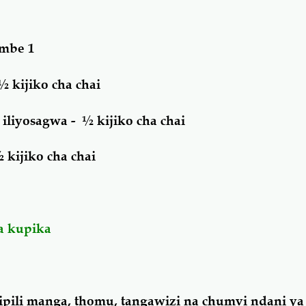
ombe 1
½ kijiko cha chai
liyosagwa - ½ kijiko cha chai
 kijiko cha chai
a kupika
pili manga, thomu, tangawizi na chumvi ndani ya 