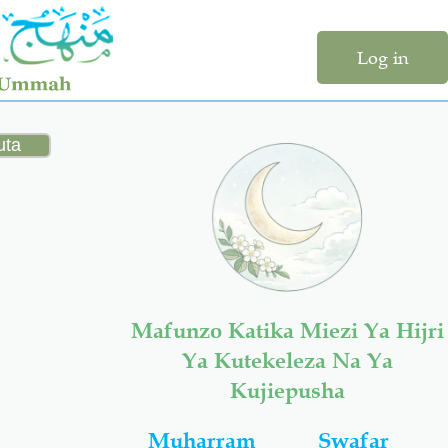
Log in
Mafunzo Katika Miezi Ya Hijri
Ya Kutekeleza Na Ya
Kujiepusha
Muharram
Swafar