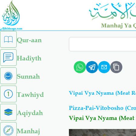
Skip
to
main
content
left
Qur-aan
Search
sidebar
menu
Hadiyth
Sunnah
Vipai Vya Nyama (Meat Ro
Tawhiyd
Pizza-Pai-Vitobosho (Cro
Aqiydah
Vipai Vya Nyama (Meat 
Manhaj