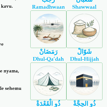
 kavu.
Ramadhwaan
Shawwaal
ye
شَوّالْ
رَمَضَانْ
Dhul-Qa’dah
Dhul-Hijjah
le nyama,
ile sehemu
ذُو الحِجَّةْ
ذُو الْقَعْدَةْ