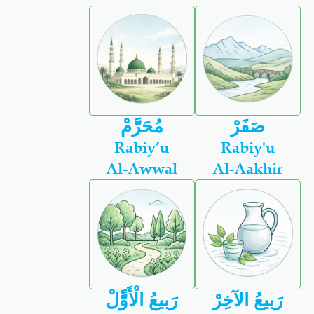
صَفَرْ
مُحَرَّمْ
Rabiy’u
Rabiy'u
Al-Awwal
Al-Aakhir
رَبيعُ الآخِرْ
رَبيعُ الْأَوًّلْ