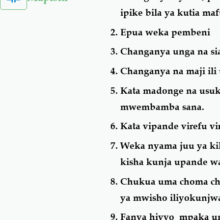
ipike bila ya kutia m
Epua weka pembeni
Changanya unga na si
Changanya na maji ili 
Kata madonge na usuk
mwembamba sana.
Kata vipande virefu vir
Weka nyama juu ya kil
kisha kunja upande wa
Chukua uma choma chom
ya mwisho iliyokunjw
Fanya hivyo mpaka um