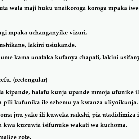
afuta wala maji huku unaikoroga koroga mpaka iwe
agi mpaka uchanganyike vizuri.
ushikane, lakini usiukande.
ume kama unataka kufanya chapati, lakini usifan
efu. (rectengular)
a kipande, halafu kunja upande mmoja ufunike i
 pili kufunika ile sehemu ya kwanza uliyoikunja.
a juu yake ili kuweka nakshi, pia utadidimiza 
a kwa kuzuwia isifunuke wakati wa kuchoma.
alize zote.