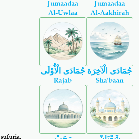
Jumaadaa
Jumaadaa
Al-Uwlaa
Al-Aakhirah
جُمَادَى الْآخِرَة
جُمَادَى الْأُوْلَى
Rajab
Sha'baan
sufuria,
شَعْبَانْ
رَجَبْ