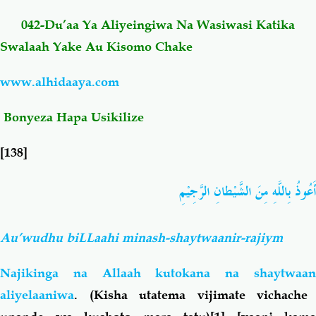
042-Du’aa Ya Aliyeingiwa Na Wasiwasi Katika
Salaf Wa Ummah
Firaq-Makundi
Swalaah Yake Au Kisomo Chake
Fiqh-Ibaadah
Duaa-Adhkaar
www.alhidaaya.com
Bonyeza Hapa Usikilize
Fataawa Za Ulamaa
Kauli Za Salaf
[138]
Akhlaaq-Aadaab
Raqaaiq
أَعُوذُ بِاللَّهِ مِنَ الشَّيْطانِ الرَّجِيْمِ
Familia-Jamii
Maswali-Majibu
Au’wudhu biLLaahi minash-shaytwaanir-rajiym
Chemsha Bongo
Vitabu
Najikinga na Allaah kutokana na
shaytwaan
Mapishi
aliyelaaniwa
. (Kisha utatema vijimate vichache