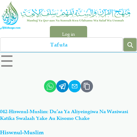
Skip
to
main
content
Log in
Search
left
☰
sidebar
menu
Qur-aan
Hadiyth
Sunnah
Tawhiyd
042-Hiswnul-Muslim: Du’aa Ya Aliyeingiwa Na Wasiwasi
Aqiydah
Manhaj
Katika Swalaah Yake Au Kisomo Chake
Hiswnul-Muslim
Shirki & Kufru
Bid-'ah (Uzushi)