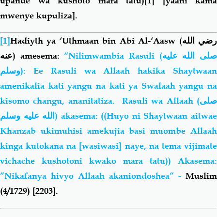
upande wa kushoto mara tatu)
[1]
[yaani kama
mwenye kupuliza].
[1]
Hadiyth ya ‘Uthmaan bin Abi Al-‘Aasw
(رضي الله
عنه)
amesema:
“
Nilimwambia Rasuli (
لى الله عليه
وسلم
): Ee Rasuli wa Allaah hakika Shaytwaan
amenikalia kati yangu na kati ya Swalaah yangu na
kisomo changu, ananitatiza.
Rasuli wa Allaah
(
لى
الله عليه وسلم
)
akasema:
((Huyo ni Shaytwaan aitwa
Khanzab ukimuhisi amekujia basi muombe Allaah
kinga kutokana na [wasiwasi] naye, na tema vijimate
vichache kushotoni kwako mara tatu)) Akasema:
”Nikafanya hivyo Allaah akaniondoshea” -
Muslim
(4/1729) [2203].
Book