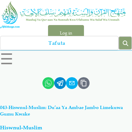
Skip
to
main
content
Log in
Search
left
☰
sidebar
menu
Qur-aan
Hadiyth
Sunnah
Tawhiyd
043-Hiswnul-Muslim: Du’aa Ya Ambae Jambo Limekuwa
Aqiydah
Manhaj
Gumu Kwake
Hiswnul-Muslim
Shirki & Kufru
Bid-'ah (Uzushi)