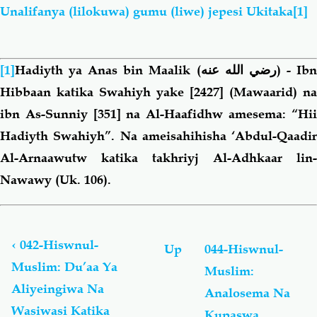
Unalifanya (lilokuwa) gumu (liwe) jepesi Ukitaka
[1]
[1]
Hadiyth ya Anas bin Maalik
(رضي الله عنه)
-
Ib
Hibbaan katika Swahiyh yake [2427] (Mawaarid) na
ibn As-Sunniy [351] na Al-Haafidhw amesema: “Hii
Hadiyth Swahiyh”. Na ameisahihisha ‘Abdul-Qaadir
Al-Arnaawutw katika takhriyj Al-Adhkaar lin-
Nawawy (Uk. 106).
Book
traversal
links
‹
042-Hiswnul-
Up
044-Hiswnul-
for
Muslim: Du’aa Ya
Muslim:
Hiswnul-
Aliyeingiwa Na
Muslim:
Analosema Na
Du’aa
Wasiwasi Katika
Kupaswa