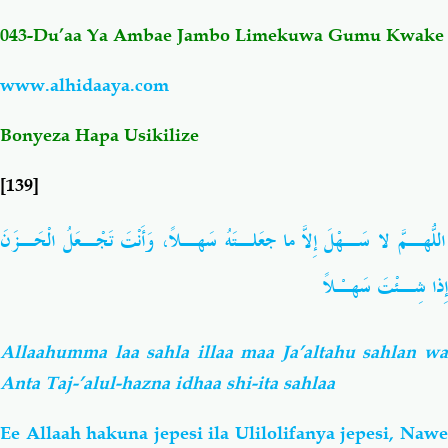
043-Du’aa Ya Ambae Jambo Limekuwa Gumu Kwake
Salaf Wa Ummah
Firaq-Makundi
www.alhidaaya.com
Fiqh-Ibaadah
Duaa-Adhkaar
Bonyeza Hapa Usikilize
Fataawa Za Ulamaa
Kauli Za Salaf
[139]
Akhlaaq-Aadaab
Raqaaiq
اللّهُـمَّ لا سَـهْلَ إِلاّ ما جَعَلـتَهُ سَهـلاً، وَأَنْتَ تَجْـعَلُ الْحَـزَنَ
إِذا شِـئْتَ سَهـْلاً
Familia-Jamii
Maswali-Majibu
Chemsha Bongo
Vitabu
Allaahumma laa sahla illaa maa Ja’altahu sahlan wa
Anta Taj-’alul-hazna idhaa shi-ita sahlaa
Mapishi
Ee Allaah hakuna jepesi ila Ulilolifanya jepesi, Nawe