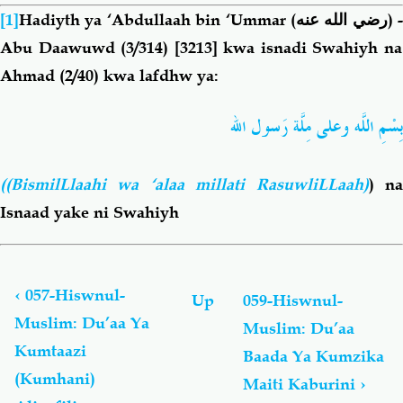
[1]
Hadiyth ya ‘Abdullaah bin ‘Ummar
(رضي الله عنه)
-
Abu Daawuwd (3/314) [3213] kwa isnadi Swahiyh na
Ahmad (2/40) kwa lafdhw ya:
بِسْمِ اللّه وَعلى مِلَّة رَسول الله
((BismilLlaahi wa ‘alaa millati RasuwliLLaah)
) n
Isnaad yake ni Swahiyh
Book
traversal
links
‹
057-Hiswnul-
Up
059-Hiswnul-
for
Muslim: Du’aa Ya
Muslim: Du’aa
Hiswnul-
Kumtaazi
Muslim:
Baada Ya Kumzika
Du’aa
(Kumhani)
Maiti Kaburini
›
Na