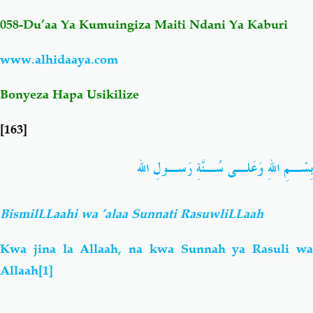
058-Du’aa Ya Kumuingiza Maiti Ndani Ya Kaburi
Salaf Wa Ummah
Firaq-Makundi
www.alhidaaya.com
Fiqh-Ibaadah
Duaa-Adhkaar
Bonyeza Hapa Usikilize
Fataawa Za Ulamaa
Kauli Za Salaf
[163]
Akhlaaq-Aadaab
Raqaaiq
بِسْـمِ اللهِ وَعَلـى سُـنَّةِ رَسـولِ الله
Familia-Jamii
Maswali-Majibu
BismilLLaahi wa ’alaa Sunnati RasuwliLLaah
Chemsha Bongo
Vitabu
Kwa jina la Allaah, na kwa Sunnah ya Rasuli wa
Allaah
[1]
Mapishi