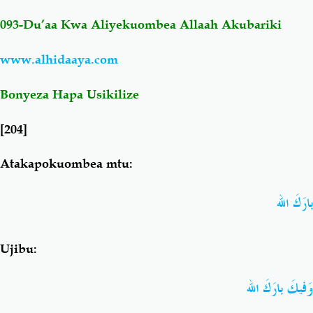
093-Du’aa Kwa Aliyekuombea Allaah Akubariki
Salaf Wa Ummah
Firaq-Makundi
www.alhidaaya.com
Fiqh-Ibaadah
Duaa-Adhkaar
Bonyeza Hapa Usikilize
Fataawa Za Ulamaa
Kauli Za Salaf
[204]
Akhlaaq-Aadaab
Raqaaiq
Atakapokuombea mtu:
بارَكَ الله
Familia-Jamii
Maswali-Majibu
Chemsha Bongo
Vitabu
Ujibu:
وَفيكَ بارَكَ الله
Mapishi