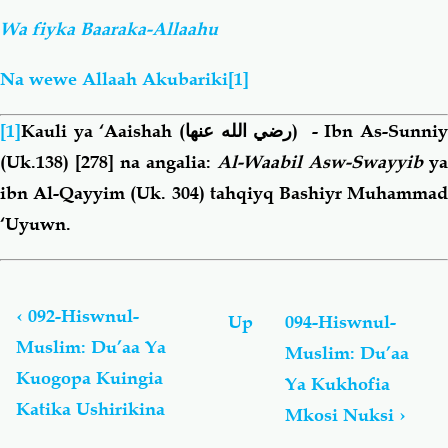
Wa fiyka Baaraka-Allaahu
Na wewe Allaah Akubariki
[1]
[1]
Kauli ya ‘Aaishah
(رضي الله عنها)
- Ibn As-Sunni
(Uk.138) [278] na angalia:
Al-Waabil Asw-Swayyib
ya
ibn Al-Qayyim (Uk. 304) tahqiyq Bashiyr Muhammad
‘Uyuwn.
Book
traversal
links
‹
092-Hiswnul-
Up
094-Hiswnul-
for
Muslim: Du’aa Ya
Muslim: Du’aa
Hiswnul-
Kuogopa Kuingia
Muslim:
Ya Kukhofia
Du’aa
Katika Ushirikina
Mkosi Nuksi
›
Na
Adhkaar