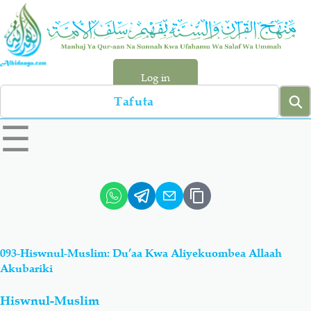
Skip
to
main
content
Log in
Search
left
☰
sidebar
menu
Qur-aan
Hadiyth
Sunnah
Tawhiyd
093-Hiswnul-Muslim: Du’aa Kwa Aliyekuombea Allaah
Aqiydah
Manhaj
Akubariki
Hiswnul-Muslim
Shirki & Kufru
Bid-'ah (Uzushi)