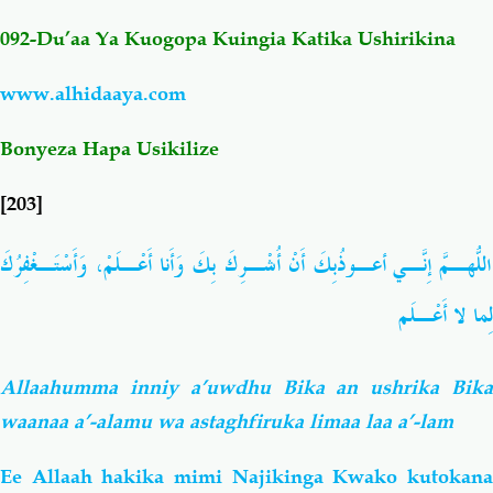
092-Du’aa Ya Kuogopa Kuingia Katika Ushirikina
Salaf Wa Ummah
Firaq-Makundi
www.alhidaaya.com
Fiqh-Ibaadah
Duaa-Adhkaar
Bonyeza Hapa Usikilize
Fataawa Za Ulamaa
Kauli Za Salaf
[203]
Akhlaaq-Aadaab
Raqaaiq
اللّهُـمَّ إِنّـي أَعـوذُبِكَ أَنْ أُشْـرِكَ بِكَ وَأَنا أَعْـلَمْ، وَأَسْتَـغْفِرُكَ
لِما لا أَعْـلَم
Familia-Jamii
Maswali-Majibu
Chemsha Bongo
Vitabu
Allaahumma inniy a’uwdhu Bika an ushrika Bika
waanaa a’-alamu wa astaghfiruka limaa laa a’-lam
Mapishi
Ee Allaah hakika mimi Najikinga Kwako kutokana