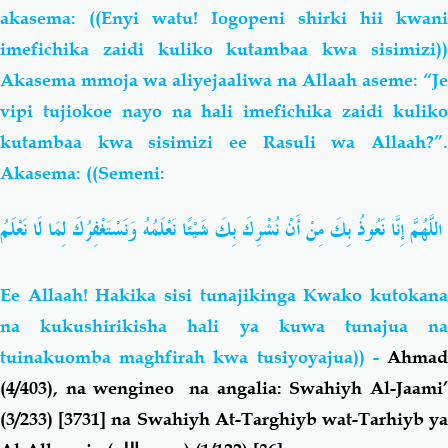
akasema: ((Enyi watu! Iogopeni shirki hii kwani
imefichika zaidi kuliko kutambaa kwa sisimizi))
Akasema mmoja wa aliyejaaliwa na Allaah aseme: “Je
vipi tujiokoe nayo na hali imefichika zaidi kuliko
kutambaa kwa sisimizi ee Rasuli wa Allaah?”.
Akasema: ((Semeni:
اللَّهُمَّ
إِنَّا
نَعُوذُ
بِكَ
مِنْ
أَنْ
نُشْرِكَ
بِكَ
شَيْئًا
نَعْلَمُهُ
وَنَسْتَغْفِرُكَ
لِمَا
لَا
نَعْلَمُ
Ee Allaah! Hakika sisi tunajikinga Kwako kutokana
na kukushirikisha hali ya kuwa tunajua na
tuinakuomba maghfirah kwa tusiyoyajua)) -
Ahmad
(4/403), na wengineo na angalia: Swahiyh Al-Jaami’
(3/233) [3731] na Swahiyh At-Targhiyb wat-Tarhiyb ya