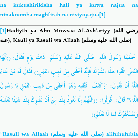
na kukushirikisha hali ya kuwa najua na
ninakuomba maghfirah na nisiyoyajua
[1]
[1]
Hadiyth ya Abu Muwsaa Al-Ash’ariyy
(رضي الله
عنه)
, Kauli ya Rasuli wa Allaah (
صلى الله عليه وسلم
)
أَيُّهَا
: ((
فَقَالَ
يَوْمٍ
ذَاتَ
‏ ‏
وَسَلَّمَ
عَلَيْهِ
اللَّهُ
صَلَّى
‏ ‏
اللَّهِ
رَسُولُ
خَطَبَنَا
شَاءَ
مَنْ
لَهُ
فَقَالَ
))
النَّمْلِ
دَبِيبِ
مِنْ
أَخْفَى
فَإِنَّهُ
الشِّرْكَ
هَذَا
اتَّقُوا
لنَّاسُ
رَسُولَ
يَا
النَّمْلِ
دَبِيبِ
مِنْ
أَخْفَى
وَهُوَ
نَتَّقِيهِ
‏ ‏
وَكَيْفَ
"
:
يَقُولَ
أَنْ
للَّهُ
نَعْلَمُهُ
شَيْئًا
بِكَ
نُشْرِكَ
أَنْ
مِنْ
بِكَ
نَعُوذُ
إِنَّا
اللَّهُمَّ
: ((‏
قُولُوا
:
قَالَ
؟"
للَّهِ
))
نَعْلَمُ
لَا
لِمَا
وَنَسْتَغْفِرُكَ
“Rasuli wa Allaah
(صلى الله عليه وسلم)
alituhutubia