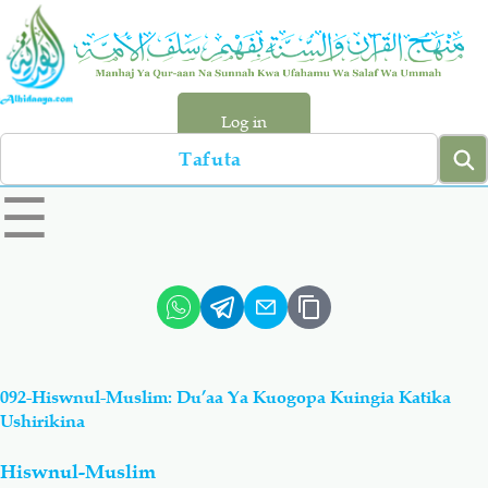
Skip
to
main
content
Log in
Search
left
☰
sidebar
menu
Qur-aan
Hadiyth
Sunnah
Tawhiyd
092-Hiswnul-Muslim: Du’aa Ya Kuogopa Kuingia Katika
Aqiydah
Manhaj
Ushirikina
Hiswnul-Muslim
Shirki & Kufru
Bid-'ah (Uzushi)