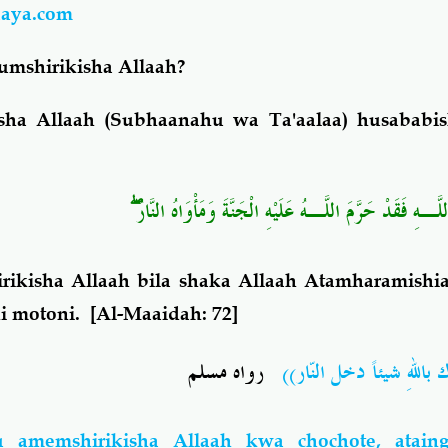
aaya.com
umshirikisha Allaah?
sha Allaah (Subhaanahu wa Ta'aalaa) husabab
ۖ
لَّـهِ فَقَدْ حَرَّمَ اللَّـهُ عَلَيْهِ الْجَنَّةَ وَمَأْوَاهُ النَّارُ
kisha Allaah bila shaka Allaah Atamharamishia
i motoni
. [Al-Maaidah: 72]
(( باللهِ شيئاً دخل النّار
رواه مسلم
 amemshirikisha Allaah kwa chochote, ataing