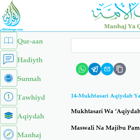
Skip
to
main
content
left
Qur-aan
Search
sidebar
menu
Hadiyth
Sunnah
14-Mukhtasari Aqiydah Ya
Tawhiyd
Mukhtasari Wa ‘Aqiyda
Aqiydah
Maswali Na Majibu Pamo
Manhaj