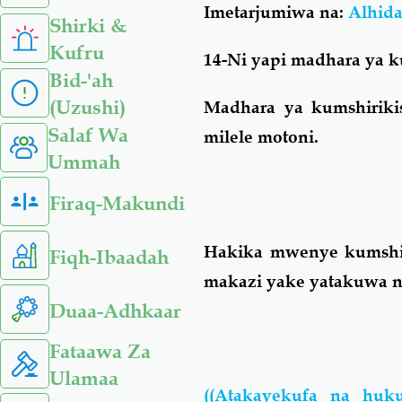
Imetarjumiwa na:
Alhid
Shirki &
Kufru
14-Ni yapi madhara ya k
Bid-'ah
(Uzushi)
Madhara ya kumshiriki
Salaf Wa
milele motoni.
Ummah
Firaq-Makundi
Hakika mwenye kumshiri
Fiqh-Ibaadah
makazi yake yatakuwa n
Duaa-Adhkaar
Fataawa Za
Ulamaa
((Atakayekufa na huku