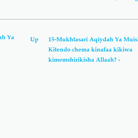
ah Ya
Up
15-Mukhtasari Aqiydah Ya Muisl
Kitendo chema kinafaa kikiwa
kimemshirikisha Allaah?
›