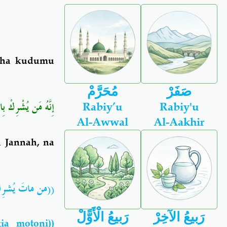
isha kudumu
صَفَرْ
مُحَرَّمْ
إِنَّهُ مَن يُشْرِكْ بِال
Rabiy’u
Rabiy'u
Al-Awwal
Al-Aakhir
 Jannah, na
من ماتَ يُشرِك))
رَبيعُ الآخِرْ
رَبيعُ الْأَوًّلْ
ia motoni))