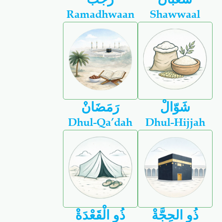
Ramadhwaan
Shawwaal
شَوّالْ
رَمَضَانْ
Dhul-Qa’dah
Dhul-Hijjah
ذُو الحِجَّةْ
ذُو الْقَعْدَةْ