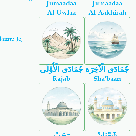
Jumaadaa
Jumaadaa
Al-Uwlaa
Al-Aakhirah
amu: Je,
جُمَادَى الْآخِرَة
جُمَادَى الْأُوْلَى
Rajab
Sha'baan
شَعْبَانْ
رَجَبْ