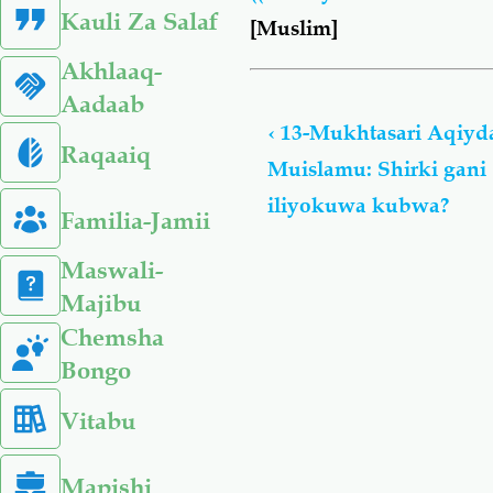
Kauli Za Salaf
[Muslim]
Akhlaaq-
Book
Aadaab
traversal
‹
13-Mukhtasari Aqiyd
links
Raqaaiq
Muislamu: Shirki gani
for
Mukhtasari
iliyokuwa kubwa?
Familia-Jamii
Wa
'Aqiydah
Maswali-
Ya
Majibu
Muislamu:
Chemsha
Maswali
Bongo
Na
Majibu
Vitabu
Mapishi