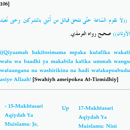
106]
((لاَ تقوم السّاعة حتّى تلحق قبائل مِن أُمّتي بالمشركين وحتى تُعبَد
.
صحيح رواه الترمذي
الأوثان))
((Qiyaamah hakitosimama mpaka kutafika wakati
watu wa baadhi ya makabila katika ummah wangu
wataungana na washirikina na hadi watakapoabudu
asiye Allaah!
[Swahiyh ameipokea At-Tirmidhiy]
Book
traversal
links
‹
15-Mukhtasari
Up
17-Mukhtasari
for
Aqiydah Ya
Aqiydah Ya
Mukhtasari
Muislamu: Je,
Wa
Muislamu: Nini