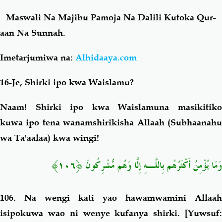
Maswali Na Majibu Pamoja Na Dalili Kutoka Qur-
Salaf Wa Ummah
Firaq-Makundi
aan Na Sunnah.
Fiqh-Ibaadah
Duaa-Adhkaar
Imetarjumiwa na:
Alhidaaya.com
16-Je, Shirki ipo kwa Waislamu?
Fataawa Za Ulamaa
Kauli Za Salaf
Naam! Shirki ipo kwa Waislamuna masikitiko
Akhlaaq-Aadaab
Raqaaiq
kuwa ipo tena wanamshirikisha Allaah (Subhaanahu
wa Ta'aalaa) kwa wingi!
Familia-Jamii
Maswali-Majibu
وَمَا يُؤْمِنُ أَكْثَرُهُم بِاللَّـهِ إِلَّا وَهُم مُّشْرِكُونَ ﴿١٠٦﴾
Chemsha Bongo
Vitabu
106. Na wengi kati yao hawamwamini Allaah
Mapishi
isipokuwa wao ni wenye kufanya shirki
. [Yuwsuf