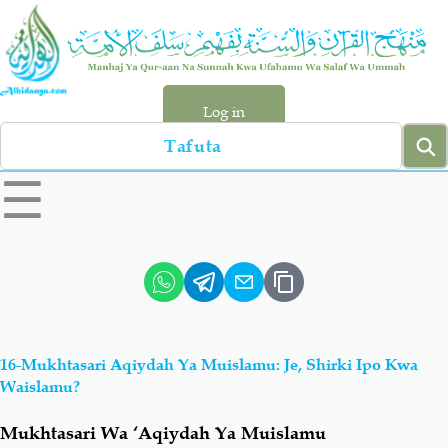
Skip
to
main
content
Log in
Search
left
☰
sidebar
menu
Qur-aan
Hadiyth
Sunnah
Tawhiyd
16-Mukhtasari Aqiydah Ya Muislamu: Je, Shirki Ipo Kwa
Aqiydah
Manhaj
Waislamu?
Mukhtasari Wa ‘Aqiydah Ya Muislamu
Shirki & Kufru
Bid-'ah (Uzushi)